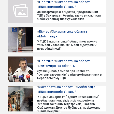
#
Політика
#
Закарпатська область
#
Військовозобов'язаний
За інформацією слідства, представники
ТЦК у Закарпатті безпідставно виключили
з обліку понад тисячу чоловіків.
#
Бізнес
#
Закарпатська область
#
Мобілізація
У ТЦК Закарпатської області незаконно
тримали чоловіків, які мали відстрочки:
подробиці події.
#
Політика
#
Закарпатська область
#
Житомирська область
Лубінець повідомляє про наявність
"сотень заручників" з відтермінуваннями в
Берегівському ТЦК.
#
Закарпатська область
#
Мобілізація
#
Військовозобов'язаний
У ТЦК в Закарпатті "одним натисканням"
позбавляли чоловіків з різних регіонів
України законних відстрочок, - заявив
Омбудсман Дмитро Лубінець, повідомляє
"Рівне Вечірнє".