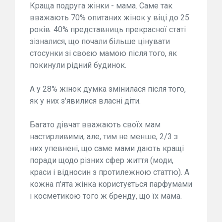
Краща подруга жінки - мама. Саме так
вважають 70% опитаних жінок у віці до 25
років. 40% представниць прекрасної статі
зізналися, що почали більше цінувати
стосунки зі своєю мамою після того, як
покинули рідний будинок.
А у 28% жінок думка змінилася після того,
як у них з'явилися власні діти.
Багато дівчат вважають своїх мам
настирливими, але, тим не менше, 2/3 з
них упевнені, що саме мами дають кращі
поради щодо різних сфер життя (моди,
краси і відносин з протилежною статтю). А
кожна п'ята жінка користується парфумами
і косметикою того ж бренду, що їх мама.