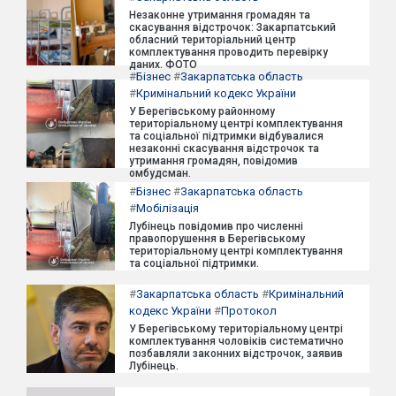
Незаконне утримання громадян та
скасування відстрочок: Закарпатський
обласний територіальний центр
комплектування проводить перевірку
даних. ФОТО
#
Бізнес
#
Закарпатська область
#
Кримінальний кодекс України
У Берегівському районному
територіальному центрі комплектування
та соціальної підтримки відбувалися
незаконні скасування відстрочок та
утримання громадян, повідомив
омбудсман.
#
Бізнес
#
Закарпатська область
#
Мобілізація
Лубінець повідомив про численні
правопорушення в Берегівському
територіальному центрі комплектування
та соціальної підтримки.
#
Закарпатська область
#
Кримінальний
кодекс України
#
Протокол
У Берегівському територіальному центрі
комплектування чоловіків систематично
позбавляли законних відстрочок, заявив
Лубінець.