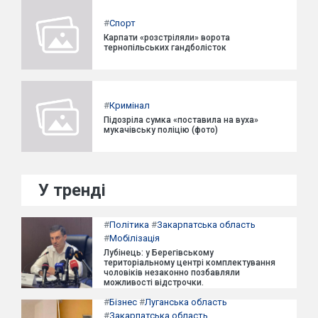
#
Спорт
Карпати «розстріляли» ворота
тернопільських гандболісток
#
Кримінал
Підозріла сумка «поставила на вуха»
мукачівську поліцію (фото)
У тренді
#
Політика
#
Закарпатська область
#
Мобілізація
Лубінець: у Берегівському
територіальному центрі комплектування
чоловіків незаконно позбавляли
можливості відстрочки.
#
Бізнес
#
Луганська область
#
Закарпатська область