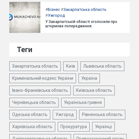
#
Бізнес
#
Закарпатська область
#
Ужгород
У Закарпатській області оголосили про
штормове попередження.
Теги
Закарпатська область
Київ
Львівська область
Кримінальний кодекс України
Україна
Івано-Франківська область
Київська область
Чернівецька область
Українська гривня
Одеська область
Ужгород
Рівненська область
Харківська область
Прокуратура
Українці
Дніпропетровська область
Правоохоронний орган