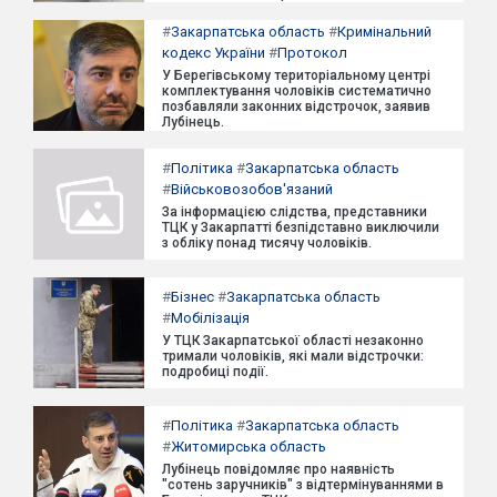
#
Закарпатська область
#
Кримінальний
кодекс України
#
Протокол
У Берегівському територіальному центрі
комплектування чоловіків систематично
позбавляли законних відстрочок, заявив
Лубінець.
#
Політика
#
Закарпатська область
#
Військовозобов'язаний
За інформацією слідства, представники
ТЦК у Закарпатті безпідставно виключили
з обліку понад тисячу чоловіків.
#
Бізнес
#
Закарпатська область
#
Мобілізація
У ТЦК Закарпатської області незаконно
тримали чоловіків, які мали відстрочки:
подробиці події.
#
Політика
#
Закарпатська область
#
Житомирська область
Лубінець повідомляє про наявність
"сотень заручників" з відтермінуваннями в