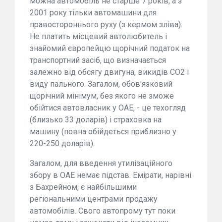
можна автомобіль не старше 7 років, а з
2001 року тільки автомашини для
правостороннього руху (з кермом зліва).
Не платить місцевий автолюбитель і
знайомий європейцю щорічний податок на
транспортний засіб, що визначається
залежно від обсягу двигуна, викидів СО2 і
виду пального. Загалом, обов'язковий
щорічний мінімум, без якого не зможе
обійтися автовласник у ОАЕ, - це техогляд
(близько 33 доларів) і страховка на
машину (повна обійдеться приблизно у
220-250 доларів).
Загалом, для введення утилізаційного
збору в ОАЕ немає підстав. Емірати, нарівні
з Бахрейном, є найбільшими
регіональними центрами продажу
автомобілів. Свого автопрому тут поки