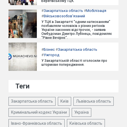
Берегівському ТЦК.
#
Закарпатська область
#
Мобілізація
#
Військовозобов'язаний
У ТЦК в Закарпатті "одним натисканням"
позбавляли чоловіків з різних регіонів
України законних відстрочок, - заявив
Омбудсман Дмитро Лубінець, повідомляє
"Рівне Вечірнє".
#
Бізнес
#
Закарпатська область
#
Ужгород
У Закарпатській області оголосили про
штормове попередження.
Теги
Закарпатська область
Київ
Львівська область
Кримінальний кодекс України
Україна
Івано-Франківська область
Київська область