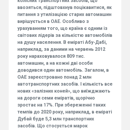
колісних транспортних засобів, що
ввозяться, підштовхнув поцікавитися, як
питання з утилізацією старих автомашин
вирішується в ОАЕ. Особливо з
урахуванням того, що країна є одним із
світових лідерів за кількістю автомобілів
на душу населення. В еміраті Абу-Дабі,
наприклад, за даними на червень 2012
року нараховувалося 809 тис.
автомашин, а на кожні дві особи
доводився один автомобіль. Загалом, в
ОАЕ зареєстровано понад 2 млн
автотранспортних засобів. І кількість все
нових «залізних коней», що виїжджають
на дороги семи еміратів, щорічно
зростає на 17%. При збереженні таких
темпів до 2020 року, наприклад, в еміраті
Дубай буде 5,3 млн транспортних
засобів. Що стосується марок