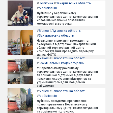
#
Політика
#
Закарпатська область
#
Мобілізація
Лубінець: у Берегівському
територіальному центрі комплектування
чоловіків незаконно позбавляли
можливості відстрочки.
#
Бізнес
#
Луганська область
#
Закарпатська область
Незаконне утримання громадян та
скасування відстрочок: Закарпатський
обласний територіальний центр
комплектування проводить перевірку
даних. ФОТО
#
Бізнес
#
Закарпатська область
#
Кримінальний кодекс України
У Берегівському районному
територіальному центрі комплектування
та соціальної підтримки відбувалися
незаконні скасування відстрочок та
утримання громадян, повідомив
омбудсман.
#
Бізнес
#
Закарпатська область
#
Мобілізація
Лубінець повідомив про численні
правопорушення в Берегівському
територіальному центрі комплектування
та соціальної підтримки.