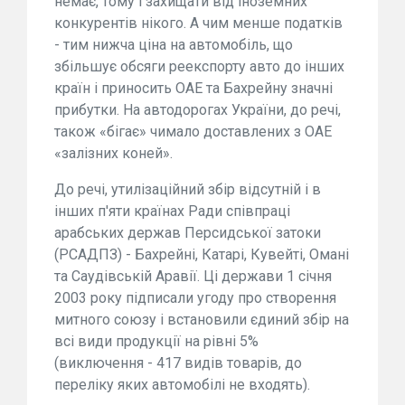
немає, тому і захищати від іноземних
конкурентів нікого. А чим менше податків
- тим нижча ціна на автомобіль, що
збільшує обсяги реекспорту авто до інших
країн і приносить ОАЕ та Бахрейну значні
прибутки. На автодорогах України, до речі,
також «бігає» чимало доставлених з ОАЕ
«залізних коней».
До речі, утилізаційний збір відсутній і в
інших п'яти країнах Ради співпраці
арабських держав Персидської затоки
(РСАДПЗ) - Бахрейні, Катарі, Кувейті, Омані
та Саудівській Аравії. Ці держави 1 січня
2003 року підписали угоду про створення
митного союзу і встановили єдиний збір на
всі види продукції на рівні 5%
(виключення - 417 видів товарів, до
переліку яких автомобілі не входять).