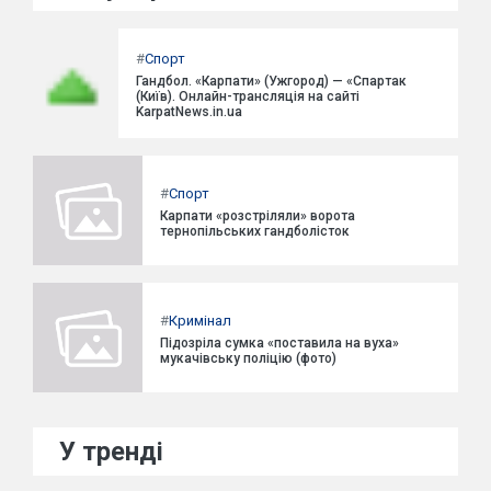
#
Спорт
Гандбол. «Карпати» (Ужгород) — «Спартак
(Київ). Онлайн-трансляція на сайті
KarpatNews.in.ua
#
Спорт
Карпати «розстріляли» ворота
тернопільських гандболісток
#
Кримінал
Підозріла сумка «поставила на вуха»
мукачівську поліцію (фото)
У тренді