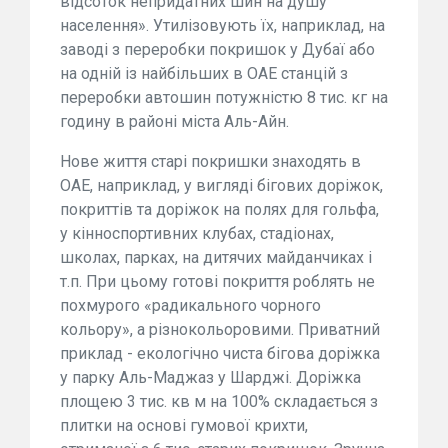
відсоток непридатних шин на душу
населення». Утилізовують їх, наприклад, на
заводі з переробки покришок у Дубаї або
на одній із найбільших в ОАЕ станцій з
переробки автошин потужністю 8 тис. кг на
годину в районі міста Аль-Айн.
Нове життя старі покришки знаходять в
ОАЕ, наприклад, у вигляді бігових доріжок,
покриттів та доріжок на полях для гольфа,
у кінноспортивних клубах, стадіонах,
школах, парках, на дитячих майданчиках і
т.п. При цьому готові покриття роблять не
похмурого «радикального чорного
кольору», а різнокольоровими. Приватний
приклад - екологічно чиста бігова доріжка
у парку Аль-Маджаз у Шарджі. Доріжка
площею 3 тис. кв м на 100% складається з
плитки на основі гумової крихти,