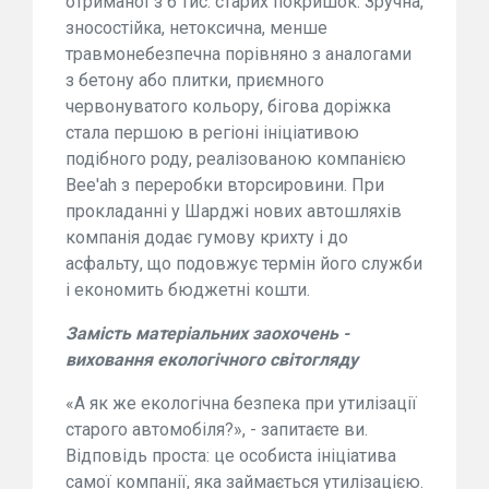
отриманої з 6 тис. старих покришок. Зручна,
зносостійка, нетоксична, менше
травмонебезпечна порівняно з аналогами
з бетону або плитки, приємного
червонуватого кольору, бігова доріжка
стала першою в регіоні ініціативою
подібного роду, реалізованою компанією
Bee'ah з переробки вторсировини. При
прокладанні у Шарджі нових автошляхів
компанія додає гумову крихту і до
асфальту, що подовжує термін його служби
і економить бюджетні кошти.
Замість матеріальних заохочень -
виховання екологічного світогляду
«А як же екологічна безпека при утилізації
старого автомобіля?», - запитаєте ви.
Відповідь проста: це особиста ініціатива
самої компанії, яка займається утилізацією.