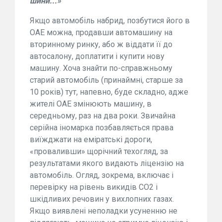
шини...»
Якщо автомобіль набрид, позбутися його в
ОАЕ можна, продавши автомашину на
вторинному ринку, або ж віддати її до
автосалону, доплатити і купити нову
машину. Хоча знайти по-справжньому
старий автомобіль (принаймні, старше за
10 років) тут, напевно, буде складно, адже
жителі ОАЕ змінюють машину, в
середньому, раз на два роки. Звичайна
серійна іномарка позбавляється права
виїжджати на еміратські дороги,
«проваливши» щорічний техогляд, за
результатами якого видають ліцензію на
автомобіль. Огляд, зокрема, включає і
перевірку на рівень викидів СО2 і
шкідливих речовин у вихлопних газах.
Якщо виявлені неполадки усуненню не