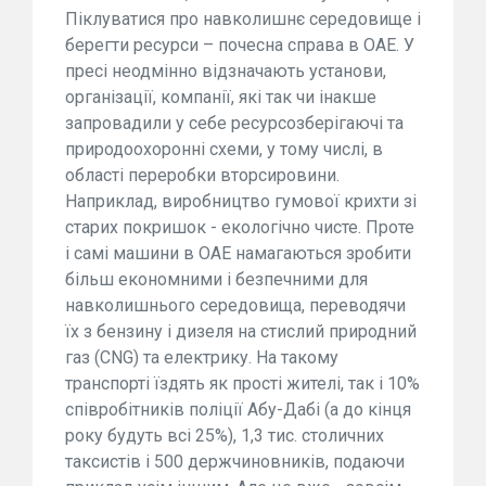
Піклуватися про навколишнє середовище і
берегти ресурси – почесна справа в ОАЕ. У
пресі неодмінно відзначають установи,
організації, компанії, які так чи інакше
запровадили у себе ресурсозберігаючі та
природоохоронні схеми, у тому числі, в
області переробки вторсировини.
Наприклад, виробництво гумової крихти зі
старих покришок - екологічно чисте. Проте
і самі машини в ОАЕ намагаються зробити
більш економними і безпечними для
навколишнього середовища, переводячи
їх з бензину і дизеля на стислий природний
газ (CNG) та електрику. На такому
транспорті їздять як прості жителі, так і 10%
співробітників поліції Абу-Дабі (а до кінця
року будуть всі 25%), 1,3 тис. столичних
таксистів і 500 держчиновників, подаючи