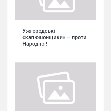
Ужгородські
«капюшонщики» — проти
Народної!