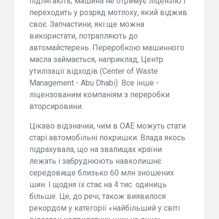
підлягають, машина не отримує ліцензію і
переходить у розряд мотлоху, який віджив
своє. Запчастини, які ще можна
використати, потрапляють до
автомайстерень. Переробкою машинного
масла займається, наприклад, Центр
утилізації відходів (Center of Waste
Management - Abu Dhabi). Все інше -
ліцензованим компаніям з переробки
вторсировини.
Цікаво відзначии, чим в ОАЕ можуть стати
старі автомобільні покришки. Влада якось
підрахувала, що на звалищах країни
лежать і забруднюють навколишнє
середовище близько 60 млн зношених
шин. І щодня їх стає на 4 тис. одиниць
більше. Це, до речі, також виявилося
рекордом у категорії «найбільший у світі