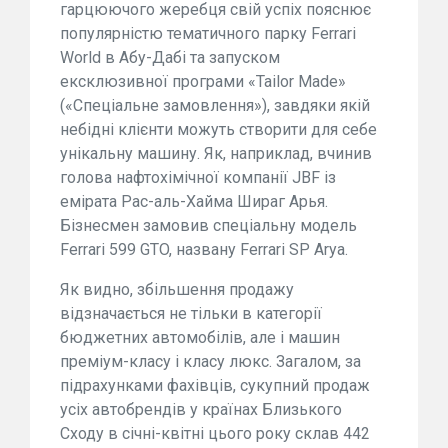
гарцюючого жеребця свій успіх пояснює
популярністю тематичного парку Ferrari
World в Абу-Дабі та запуском
ексклюзивної програми «Tailor Made»
(«Спеціальне замовлення»), завдяки якій
небідні клієнти можуть створити для себе
унікальну машину. Як, наприклад, вчинив
голова нафтохімічної компанії JBF із
емірата Рас-аль-Хайма Шираг Арья.
Бізнесмен замовив спеціальну модель
Ferrari 599 GTO, названу Ferrari SP Arya.
Як видно, збільшення продажу
відзначається не тільки в категорії
бюджетних автомобілів, але і машин
преміум-класу і класу люкс. Загалом, за
підрахунками фахівців, сукупний продаж
усіх автобрендів у країнах Близького
Сходу в січні-квітні цього року склав 442