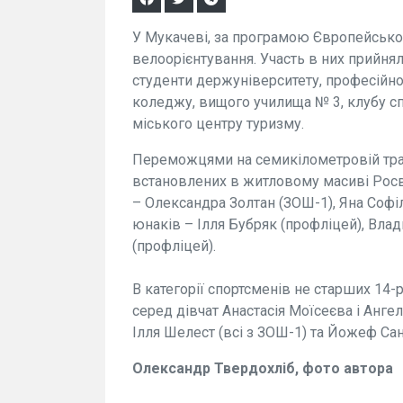
У Мукачеві, за програмою Європейськог
велоорієнтування. Участь в них прийнял
студенти держуніверситету, професійн
коледжу, вищого училища № 3, клубу сп
міського центру туризму.
Переможцями на семикілометровій трас
встановлених в житловому масиві Росви
– Олександра Золтан (ЗОШ-1), Яна Софі
юнаків – Ілля Бубряк (профліцей), Вла
(профліцей).
В категорії спортсменів не старших 14
серед дівчат Анастасія Моїсеєва і Ангел
Ілля Шелест (всі з ЗОШ-1) та Йожеф Сан
Олександр Твердохліб, фото автора