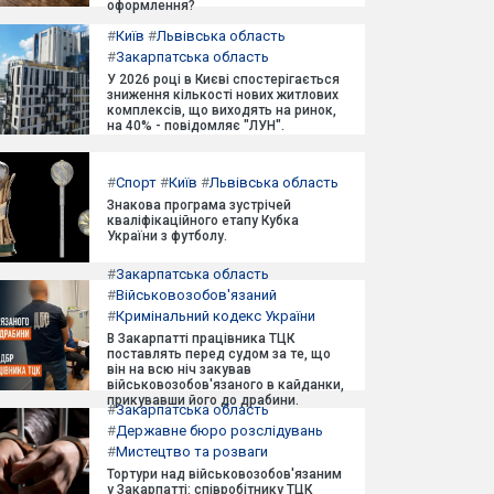
оформлення?
#
Київ
#
Львівська область
#
Закарпатська область
У 2026 році в Києві спостерігається
зниження кількості нових житлових
комплексів, що виходять на ринок,
на 40% - повідомляє "ЛУН".
#
Спорт
#
Київ
#
Львівська область
Знакова програма зустрічей
кваліфікаційного етапу Кубка
України з футболу.
#
Закарпатська область
#
Військовозобов'язаний
#
Кримінальний кодекс України
В Закарпатті працівника ТЦК
поставлять перед судом за те, що
він на всю ніч закував
військовозобов'язаного в кайданки,
прикувавши його до драбини.
#
Закарпатська область
#
Державне бюро розслідувань
#
Мистецтво та розваги
Тортури над військовозобов'язаним
у Закарпатті: співробітнику ТЦК