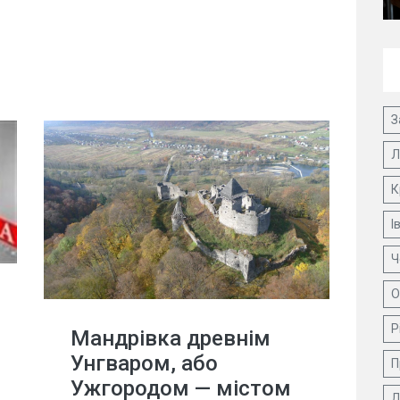
З
Л
К
І
Ч
О
Р
Мандрівка древнім
Унгваром, або
П
Ужгородом — містом
Д