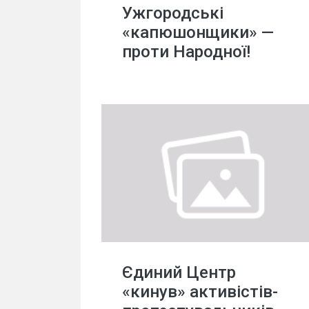
Ужгородські
«капюшонщики» —
проти Народної!
Єдиний Центр
«кинув» активістів-