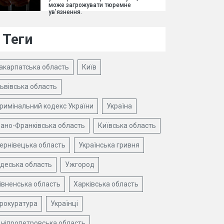
може загрожувати тюремне
ув'язнення.
Теги
акарпатська область
Київ
ьвівська область
римінальний кодекс України
Україна
вано-Франківська область
Київська область
ернівецька область
Українська гривня
деська область
Ужгород
івненська область
Харківська область
рокуратура
Українці
ніпропетровська область