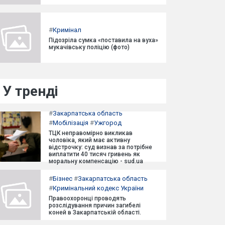
#
Кримінал
Підозріла сумка «поставила на вуха»
мукачівську поліцію (фото)
У тренді
#
Закарпатська область
#
Мобілізація
#
Ужгород
ТЦК неправомірно викликав
чоловіка, який має активну
відстрочку: суд визнав за потрібне
виплатити 40 тисяч гривень як
моральну компенсацію - sud.ua
#
Бізнес
#
Закарпатська область
#
Кримінальний кодекс України
Правоохоронці проводять
розслідування причин загибелі
коней в Закарпатській області.