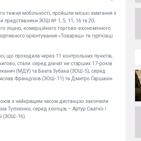
о тижня мобільності, пройшли міські змагання з
и представники ЗОШ № 1, 5, 11, 16 та 20,
ого ліцею, комерційного торгово-економічного
ортивного орієнтування «Товариш» та гуртківці
і, що проходила через 11 контрольних пунктів,
гово, стали: серед дівчат не старших 17-років
лканич (МДУ) та Беата Зубака (ЗОШ-5); серед
дислав Французов (ЗОШ-11) та Дмитро Гаршанін
-років з найкращим часом дистанцію закінчили
іна Тупчієнко, серед хлопців – Артур Сватко і
і (ЗОШ-16).