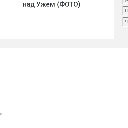
над Ужем (ФОТО)
П
Ч
ви