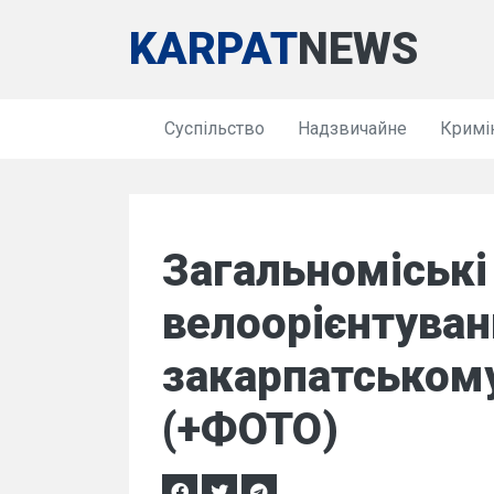
KARPAT
NEWS
Суспільство
Надзвичайне
Кримі
Загальноміські
велоорієнтуван
закарпатськом
(+ФОТО)