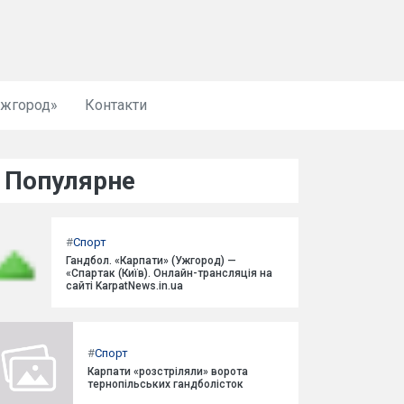
Ужгород»
Контакти
Популярне
#
Спорт
Гандбол. «Карпати» (Ужгород) —
«Спартак (Київ). Онлайн-трансляція на
сайті KarpatNews.in.ua
#
Спорт
Карпати «розстріляли» ворота
тернопільських гандболісток