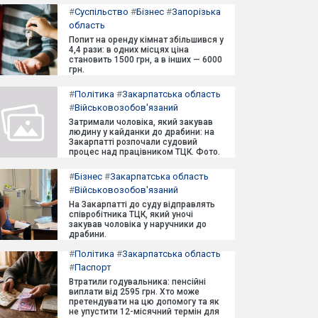
#
Суспільство
#
Бізнес
#
Запорізька
область
Попит на оренду кімнат збільшився у
4,4 рази: в одних місцях ціна
становить 1500 грн, а в інших — 6000
грн.
#
Політика
#
Закарпатська область
#
Військовозобов'язаний
Затримали чоловіка, який закував
людину у кайданки до драбини: на
Закарпатті розпочали судовий
процес над працівником ТЦК. Фото.
#
Бізнес
#
Закарпатська область
#
Військовозобов'язаний
На Закарпатті до суду відправлять
співробітника ТЦК, який уночі
закував чоловіка у наручники до
драбини.
#
Політика
#
Закарпатська область
#
Паспорт
Втратили годувальника: пенсійні
виплати від 2595 грн. Хто може
претендувати на цю допомогу та як
не упустити 12-місячний термін для