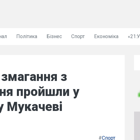
нал
Політика
Бізнес
Спорт
Економіка
«21:
 змагання з
ня пройшли у
у Мукачеві
#
Спорт