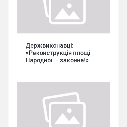
Держвиконавці:
«Реконструкція площі
Народної — законна!»