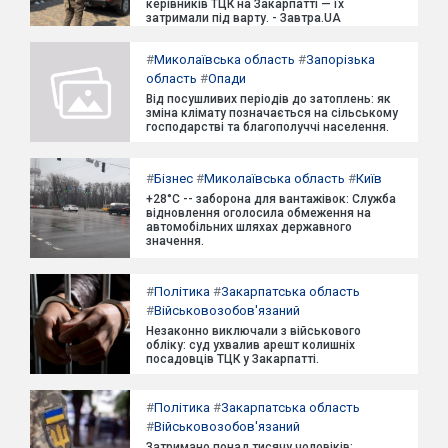
керівників ТЦК на Закарпатті — їх
затримали під варту. - Завтра.UA
#
Миколаївська область
#
Запорізька
область
#
Опади
Від посушливих періодів до затоплень: як
зміна клімату позначається на сільському
господарстві та благополуччі населення.
#
Бізнес
#
Миколаївська область
#
Київ
+28°C -- заборона для вантажівок: Служба
відновлення оголосила обмеження на
автомобільних шляхах державного
значення.
#
Політика
#
Закарпатська область
#
Військовозобов'язаний
Незаконно виключали з військового
обліку: суд ухвалив арешт колишніх
посадовців ТЦК у Закарпатті.
#
Політика
#
Закарпатська область
#
Військовозобов'язаний
Затримано понад тисячу чоловіків: