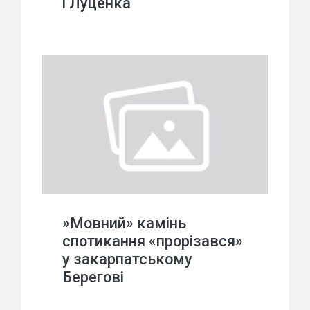
і Луценка
»Мовний» камінь
спотикання «прорізався»
у закарпатському
Берегові