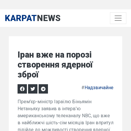
KARPAT
NEWS
Іран вже на порозі
створення ядерної
зброї
#
Надзвичайне
Прем'єр-міністр Ізраїлю Біньямін
Нетаньяху заявив в інтерв'ю
американському телеканалу NBC, що вже
в найближчі шість-сім місяців Іран впритул
підійде до можливості створення ядерної