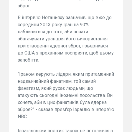
зброї.
В інтерв'ю Нетаньяху зазначив, що вже до
середини 2013 року Іран на 90%
наблизиться до того, аби почати
збагачувати уран для його використання
при створенні ядерної зброї, і звернувся
до США з проханням посприяти, щоб цьому
запобігти.
"Іраном керують лідери, яким притаманний
надзвичайний фанатизм, той самий
фанатизм, який рухає людьми, що
атакують сьогодні іноземні посольства. Ви
хочете, аби в цих фанатиків була ядерна
зброя?" - сказав прем'єр Ізраїлю в інтерв'ю
NBC.
Ізраїльський політик також не погодився з