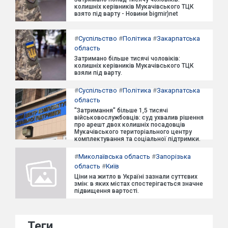
колишніх керівників Мукачівського ТЦК
взято під варту - Новини bigmir)net
#
Суспільство
#
Політика
#
Закарпатська
область
Затримано більше тисячі чоловіків:
колишніх керівників Мукачівського ТЦК
взяли під варту.
#
Суспільство
#
Політика
#
Закарпатська
область
"Затримання" більше 1,5 тисячі
військовослужбовців: суд ухвалив рішення
про арешт двох колишніх посадовців
Мукачівського територіального центру
комплектування та соціальної підтримки.
#
Миколаївська область
#
Запорізька
область
#
Київ
Ціни на житло в Україні зазнали суттєвих
змін: в яких містах спостерігається значне
підвищення вартості.
Теги