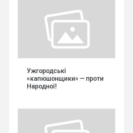
Ужгородські
«капюшонщики» — проти
Народної!