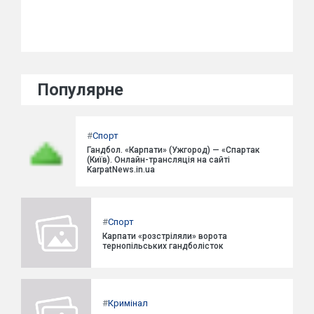
Популярне
#
Спорт
Гандбол. «Карпати» (Ужгород) — «Спартак
(Київ). Онлайн-трансляція на сайті
KarpatNews.in.ua
#
Спорт
Карпати «розстріляли» ворота
тернопільських гандболісток
#
Кримінал