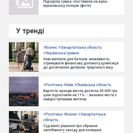
Підозріла сумка «поставила на вуха»
мукачівську поліцію (фото)
У тренді
#
Бізнес
#
Закарпатська область
#
Українська гривня
Нові виплати для батьків: можливість
отримувати фінансову допомогу щомісяця
до досягнення дитиною трирічного віку.
#
Політика
#
Київ
#
Львівська область
Вартість оренди житла досягла 30 000 грн:
ціни підскочили на 11% -- вказано міста з
найдоступнішим житлом.
#
Політика
#
Бізнес
#
Закарпатська
область
Суд виніс рішення про обрання
запобіжного заходу для колишніх