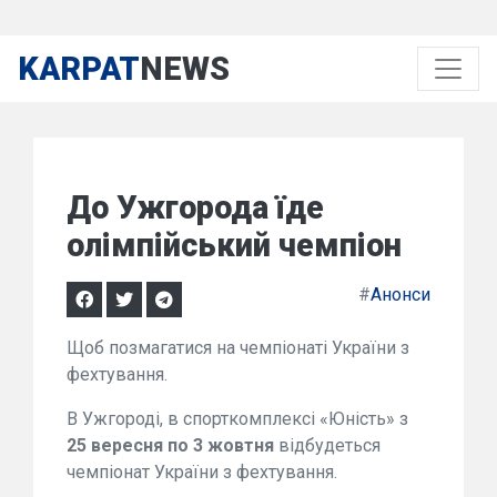
KARPAT
NEWS
До Ужгорода їде
олімпійський чемпіон
#
Анонси
Щоб позмагатися на чемпіонаті України з
фехтування.
В Ужгороді, в спорткомплексі «Юність» з
25 вересня по 3 жовтня
відбудеться
чемпіонат України з фехтування.