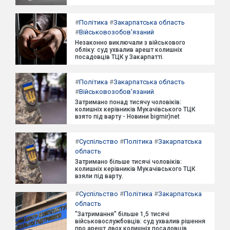
#
Політика
#
Закарпатська область
#
Військовозобов'язаний
Незаконно виключали з військового
обліку: суд ухвалив арешт колишніх
посадовців ТЦК у Закарпатті.
#
Політика
#
Закарпатська область
#
Військовозобов'язаний
Затримано понад тисячу чоловіків:
колишніх керівників Мукачівського ТЦК
взято під варту - Новини bigmir)net
#
Суспільство
#
Політика
#
Закарпатська
область
Затримано більше тисячі чоловіків:
колишніх керівників Мукачівського ТЦК
взяли під варту.
#
Суспільство
#
Політика
#
Закарпатська
область
"Затримання" більше 1,5 тисячі
військовослужбовців: суд ухвалив рішення
про арешт двох колишніх посадовців