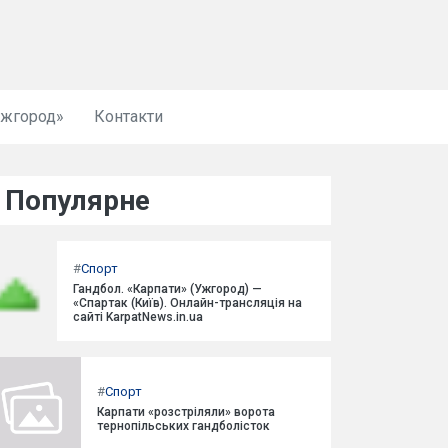
Ужгород»
Контакти
Популярне
#
Спорт
Гандбол. «Карпати» (Ужгород) —
«Спартак (Київ). Онлайн-трансляція на
сайті KarpatNews.in.ua
#
Спорт
Карпати «розстріляли» ворота
тернопільських гандболісток