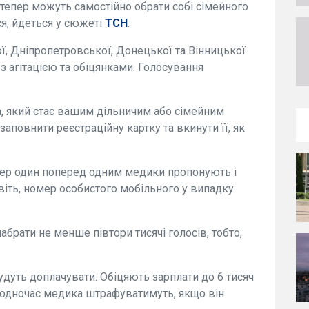
і тепер можуть самостійно обрати собі сімейного
ся, йдеться у сюжеті
ТСН
.
кої, Дніпропетровської, Донецької та Вінницької
з агітацією та обіцянками. Голосування
, який стає вашим дільничим або сімейним
заповнити реєстраційну картку та вкинути її, як
тепер один поперед одним медики пропонують і
навіть, номер особистого мобільного у випадку
набрати не менше півтори тисячі голосів, тобто,
дуть доплачувати. Обіцяють зарплати до 6 тисяч
 Водночас медика штрафуватимуть, якщо він