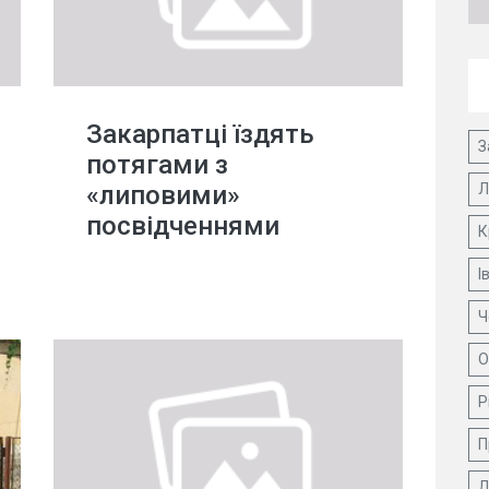
Закарпатці їздять
З
потягами з
«липовими»
Л
посвідченнями
К
І
Ч
О
Р
П
Д