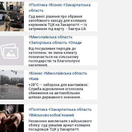
#
Політика
#
Бізнес
#
Закарпатська
область
Суд виніс рішення про обрання
запобіжного заходу для колишніх
керівників ТЦК на Закарпатті — їх
затримали під варту. - Завтра.UA
#
Миколаївська область
#
Запорізька область
#
Опади
Від посушливих періодів до
затоплень: як зміна клімату
позначається на сільському
господарстві та благополуччі
населення.
#
Бізнес
#
Миколаївська область
#
Київ
+28°C -- заборона для вантажівок:
Служба відновлення оголосила
обмеження на автомобільних
шляхах державного значення.
#
Політика
#
Закарпатська область
#
Військовозобов'язаний
Незаконно виключали з військового
обліку: суд ухвалив арешт колишніх
посадовців ТЦК у Закарпатті.