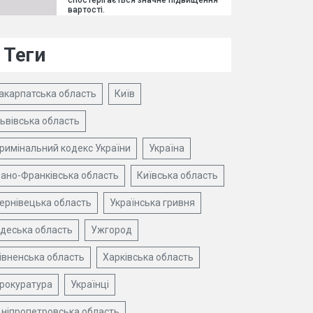
спостерігається значне підвищення
вартості.
Теги
акарпатська область
Київ
ьвівська область
римінальний кодекс України
Україна
вано-Франківська область
Київська область
ернівецька область
Українська гривня
деська область
Ужгород
івненська область
Харківська область
рокуратура
Українці
ніпропетровська область