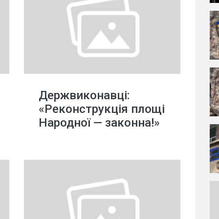
Держвиконавці:
«Реконструкція площі
Народної — законна!»