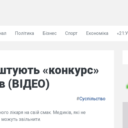
нал
Політика
Бізнес
Спорт
Економіка
«21:
аштують «конкурс»
в (ВІДЕО)
#
Суспільство
го лікаря на свій смак. Медиків, які не
, можуть звільнити.