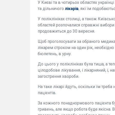
У Києві та в чотирьох областях українц
та дільничого
лікарів
, які їм подобають
У поліклініках столиці, а також Київсь
областей розпочалися справжні вибори 
продовжиться до 30 вересня.
Щоб проголосувати за обраного медика
лікарем строком на один рік, необхідно 
бюлетень, в урну.
До цього у поліклініках була тиша, а 
цілодобове лікування, і лікарняний, і, 
загострення хвороби.
На таке лікарі йдуть, оскільки їм треба 
пацієнтів.
За кожного понаднормового пацієнта бу
гривень, але якщо робота буде якісна.