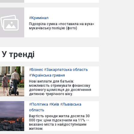
#
Кримінал
Підозріла сумка «поставила на вуха»
мукачівську поліцію (фото)
У тренді
#
Бізнес
#
Закарпатська область
#
Українська гривня
Нові виплати для батьків:
можливість отримувати фінансову
допомогу щомісяця до досягнення
дитиною трирічного віку.
#
Політика
#
Київ
#
Львівська
область
Вартість оренди житла досягла 30
000 грн: ціни підскочили на 11% --
вказано міста з найдоступнішим
житлом.