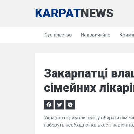
KARPAT
NEWS
Суспільство
Надзвичайне
Кримі
Закарпатці вл
сімейних лікарі
Українці отримали змогу обирати сімейно
наберуть необхідної кількості пацієнтів