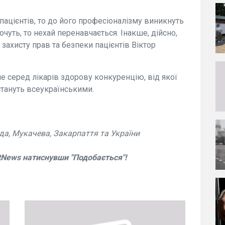
 пацієнтів, то до його професіоналізму виникнуть
чуть, то нехай перенавчається. Інакше, дійсно,
 захисту прав та безпеки пацієнтів Віктор
че серед лікарів здорову конкуренцію, від якої
стануть всеукраїнськими.
да, Мукачева, Закарпаття та України
tNews натиснувши "Подобається"!