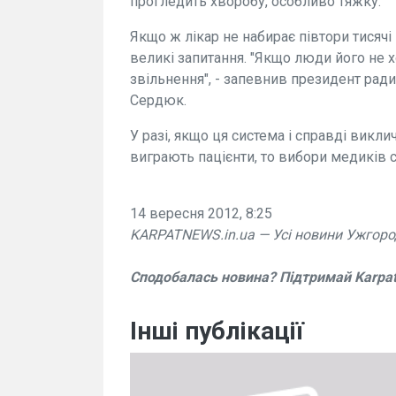
прогледить хворобу, особливо тяжку.
Якщо ж лікар не набирає півтори тисячі
великі запитання. "Якщо люди його не хо
звільнення", - запевнив президент ради
Сердюк.
У разі, якщо ця система і справді викли
виграють пацієнти, то вибори медиків 
14 вересня 2012, 8:25
KARPATNEWS.in.ua — Усі новини Ужгоро
Сподобалась новина? Підтримай Karpa
Інші публікації