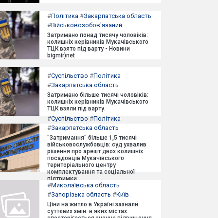
#
Політика
#
Закарпатська область
#
Військовозобов'язаний
Затримано понад тисячу чоловіків:
колишніх керівників Мукачівського
ТЦК взято під варту - Новини
bigmir)net
#
Суспільство
#
Політика
#
Закарпатська область
Затримано більше тисячі чоловіків:
колишніх керівників Мукачівського
ТЦК взяли під варту.
#
Суспільство
#
Політика
#
Закарпатська область
"Затримання" більше 1,5 тисячі
військовослужбовців: суд ухвалив
рішення про арешт двох колишніх
посадовців Мукачівського
територіального центру
комплектування та соціальної
підтримки.
#
Миколаївська область
#
Запорізька область
#
Київ
Ціни на житло в Україні зазнали
суттєвих змін: в яких містах