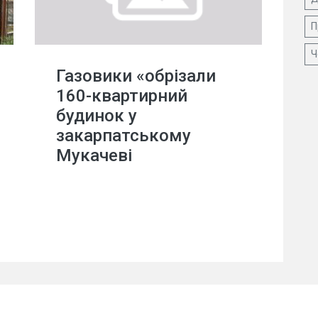
П
Ч
Газовики «обрізали
160-квартирний
будинок у
закарпатському
Мукачеві