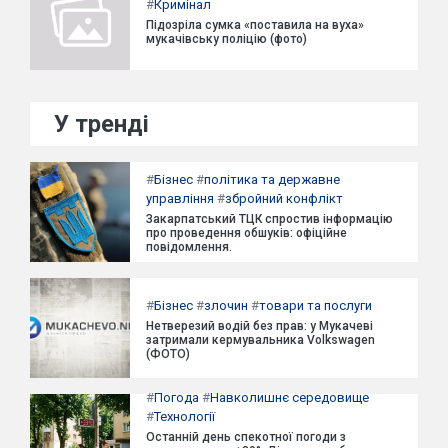
#
Кримінал
Підозріла сумка «поставила на вуха»
мукачівську поліцію (фото)
У тренді
#
Бізнес
#
політика та державне
управління
#
збройний конфлікт
Закарпатський ТЦК спростив інформацію
про проведення обшуків: офіційне
повідомлення.
#
Бізнес
#
злочин
#
товари та послуги
Нетверезий водій без прав: у Мукачеві
затримали кермувальника Volkswagen
(ФОТО)
#
Погода
#
Навколишнє середовище
#
Технології
Останній день спекотної погоди з