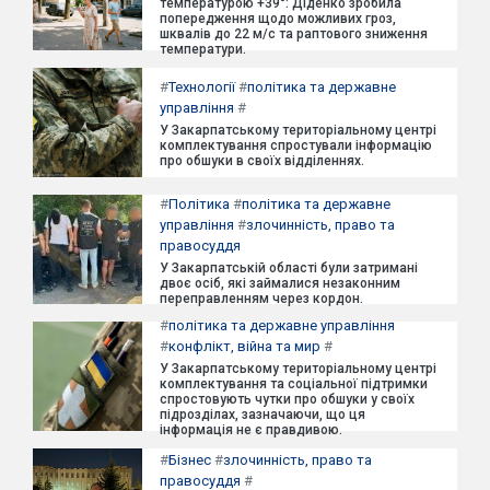
температурою +39°: Діденко зробила
попередження щодо можливих гроз,
шквалів до 22 м/с та раптового зниження
температури.
#
Технології
#
політика та державне
управління
#
У Закарпатському територіальному центрі
комплектування спростували інформацію
про обшуки в своїх відділеннях.
#
Політика
#
політика та державне
управління
#
злочинність, право та
правосуддя
У Закарпатській області були затримані
двоє осіб, які займалися незаконним
переправленням через кордон.
#
політика та державне управління
#
конфлікт, війна та мир
#
У Закарпатському територіальному центрі
комплектування та соціальної підтримки
спростовують чутки про обшуки у своїх
підрозділах, зазначаючи, що ця
інформація не є правдивою.
#
Бізнес
#
злочинність, право та
правосуддя
#