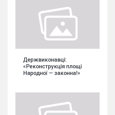
Держвиконавці:
«Реконструкція площі
Народної — законна!»