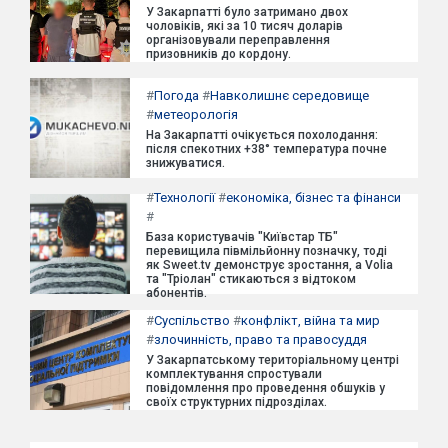
У Закарпатті було затримано двох
чоловіків, які за 10 тисяч доларів
організовували переправлення
призовників до кордону.
#
Погода
#
Навколишнє середовище
#
метеорологія
На Закарпатті очікується похолодання:
після спекотних +38° температура почне
знижуватися.
#
Технології
#
економіка, бізнес та фінанси
#
База користувачів "Київстар ТБ"
перевищила півмільйонну позначку, тоді
як Sweet.tv демонструє зростання, а Volia
та "Тріолан" стикаються з відтоком
абонентів.
#
Суспільство
#
конфлікт, війна та мир
#
злочинність, право та правосуддя
У Закарпатському територіальному центрі
комплектування спростували
повідомлення про проведення обшуків у
своїх структурних підрозділах.