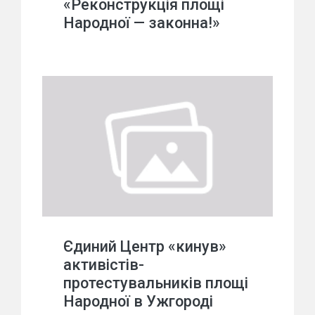
«Реконструкція площі
Народної — законна!»
Єдиний Центр «кинув»
активістів-
протестувальників площі
Народної в Ужгороді