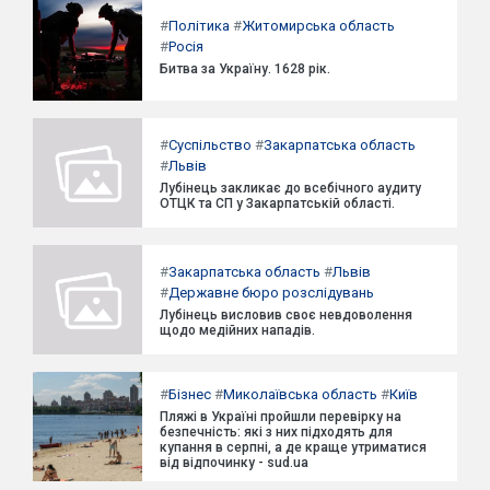
#
Політика
#
Житомирська область
#
Росія
Битва за Україну. 1628 рік.
#
Суспільство
#
Закарпатська область
#
Львів
Лубінець закликає до всебічного аудиту
ОТЦК та СП у Закарпатській області.
#
Закарпатська область
#
Львів
#
Державне бюро розслідувань
Лубінець висловив своє невдоволення
щодо медійних нападів.
#
Бізнес
#
Миколаївська область
#
Київ
Пляжі в Україні пройшли перевірку на
безпечність: які з них підходять для
купання в серпні, а де краще утриматися
від відпочинку - sud.ua