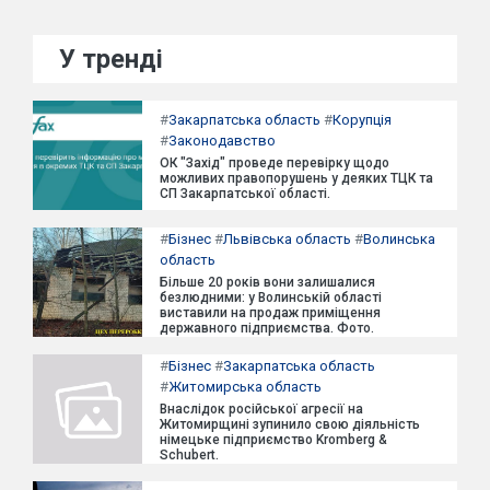
У тренді
#
Закарпатська область
#
Корупція
#
Законодавство
ОК "Захід" проведе перевірку щодо
можливих правопорушень у деяких ТЦК та
СП Закарпатської області.
#
Бізнес
#
Львівська область
#
Волинська
область
Більше 20 років вони залишалися
безлюдними: у Волинській області
виставили на продаж приміщення
державного підприємства. Фото.
#
Бізнес
#
Закарпатська область
#
Житомирська область
Внаслідок російської агресії на
Житомирщині зупинило свою діяльність
німецьке підприємство Kromberg &
Schubert.