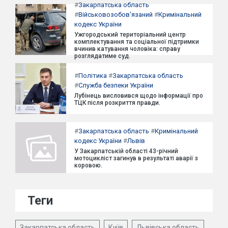
#
Закарпатська область
#
Військовозобов'язаний
#
Кримінальний
кодекс України
Ужгородський територіальний центр
комплектування та соціальної підтримки
вчинив катування чоловіка: справу
розглядатиме суд.
#
Політика
#
Закарпатська область
#
Служба безпеки України
Лубінець висловився щодо інформації про
ТЦК після розкриття правди.
#
Закарпатська область
#
Кримінальний
кодекс України
#
Львів
У Закарпатській області 43-річний
мотоцикліст загинув в результаті аварії з
коровою.
Теги
Закарпатська область
Київ
Львівська область