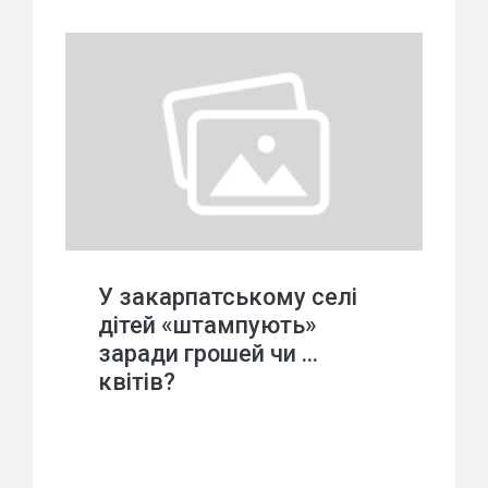
У закарпатському селі
дітей «штампують»
заради грошей чи …
квітів?