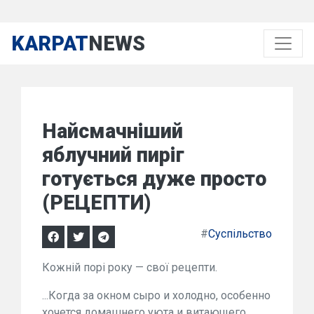
KARPAT
NEWS
Найсмачніший
яблучний пиріг
готується дуже просто
(РЕЦЕПТИ)
#
Суспільство
Кожній порі року — свої рецепти.
...Когда за окном сыро и холодно, особенно
хочется домашнего уюта и витающего