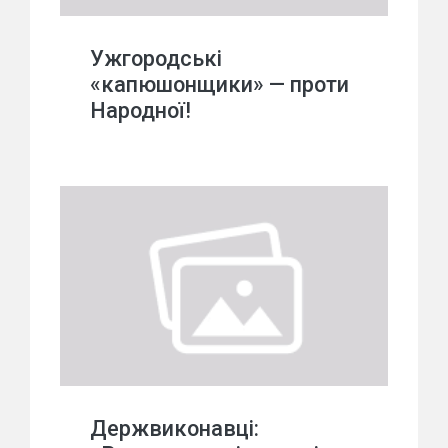
Ужгородські
«капюшонщики» — проти
Народної!
Держвиконавці: