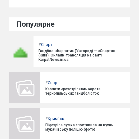
Популярне
#
Спорт
Гандбол. «Карпати» (Ужгород) — «Спартак
(Київ). Онлайн-трансляція на сайті
KarpatNews.in.ua
#
Спорт
Карпати «розстріляли» ворота
тернопільських гандболісток
#
Кримінал
Підозріла сумка «поставила на вуха»
мукачівську поліцію (фото)