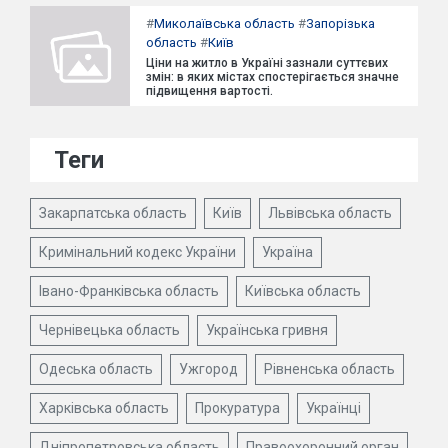
#
Миколаївська область
#
Запорізька
область
#
Київ
Ціни на житло в Україні зазнали суттєвих
змін: в яких містах спостерігається значне
підвищення вартості.
Теги
Закарпатська область
Київ
Львівська область
Кримінальний кодекс України
Україна
Івано-Франківська область
Київська область
Чернівецька область
Українська гривня
Одеська область
Ужгород
Рівненська область
Харківська область
Прокуратура
Українці
Дніпропетровська область
Правоохоронний орган