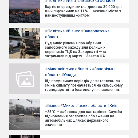
#
Політика
#
Київ
#
Львівська область
Вартість оренди житла досягла 30 000 грн:
ціни підскочили на 11% -- вказано міста з
найдоступнішим житлом.
#
Політика
#
Бізнес
#
Закарпатська
область
Суд виніс рішення про обрання
запобіжного заходу для колишніх
керівників ТЦК на Закарпатті — їх
затримали під варту. - Завтра.UA
#
Миколаївська область
#
Запорізька
область
#
Опади
Від посушливих періодів до затоплень: як
зміна клімату позначається на сільському
господарстві та благополуччі населення.
#
Бізнес
#
Миколаївська область
#
Київ
+28°C -- заборона для вантажівок: Служба
відновлення оголосила обмеження на
автомобільних шляхах державного
значення.