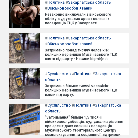
#
Політика
#
Закарпатська область
#
Військовозобов'язаний
Незаконно виключали з військового
обліку: суд ухвалив арешт колишніх
посадовців ТЦК у Закарпатті.
#
Політика
#
Закарпатська область
#
Військовозобов'язаний
Затримано понад тисячу чоловіків:
колишніх керівників Мукачівського ТЦК
взято під варту - Новини bigmir)net
#
Суспільство
#
Політика
#
Закарпатська
область
Затримано більше тисячі чоловіків:
колишніх керівників Мукачівського ТЦК
взяли під варту.
#
Суспільство
#
Політика
#
Закарпатська
область
"Затримання" більше 1,5 тисячі
військовослужбовців: суд ухвалив рішення
про арешт двох колишніх посадовців
Мукачівського територіального центру
комплектування та соціальної підтримки.