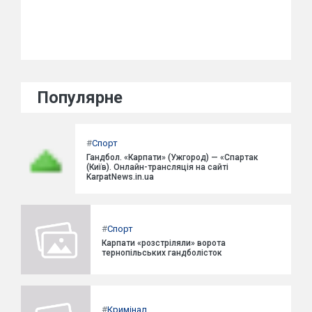
Популярне
#
Спорт
Гандбол. «Карпати» (Ужгород) — «Спартак
(Київ). Онлайн-трансляція на сайті
KarpatNews.in.ua
#
Спорт
Карпати «розстріляли» ворота
тернопільських гандболісток
#
Кримінал