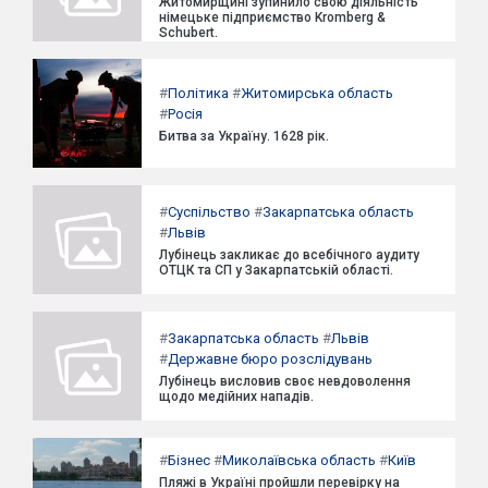
Житомирщині зупинило свою діяльність
німецьке підприємство Kromberg &
Schubert.
#
Політика
#
Житомирська область
#
Росія
Битва за Україну. 1628 рік.
#
Суспільство
#
Закарпатська область
#
Львів
Лубінець закликає до всебічного аудиту
ОТЦК та СП у Закарпатській області.
#
Закарпатська область
#
Львів
#
Державне бюро розслідувань
Лубінець висловив своє невдоволення
щодо медійних нападів.
#
Бізнес
#
Миколаївська область
#
Київ
Пляжі в Україні пройшли перевірку на