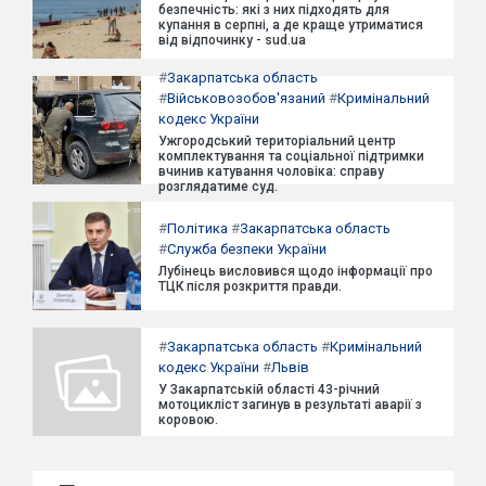
безпечність: які з них підходять для
купання в серпні, а де краще утриматися
від відпочинку - sud.ua
#
Закарпатська область
#
Військовозобов'язаний
#
Кримінальний
кодекс України
Ужгородський територіальний центр
комплектування та соціальної підтримки
вчинив катування чоловіка: справу
розглядатиме суд.
#
Політика
#
Закарпатська область
#
Служба безпеки України
Лубінець висловився щодо інформації про
ТЦК після розкриття правди.
#
Закарпатська область
#
Кримінальний
кодекс України
#
Львів
У Закарпатській області 43-річний
мотоцикліст загинув в результаті аварії з
коровою.