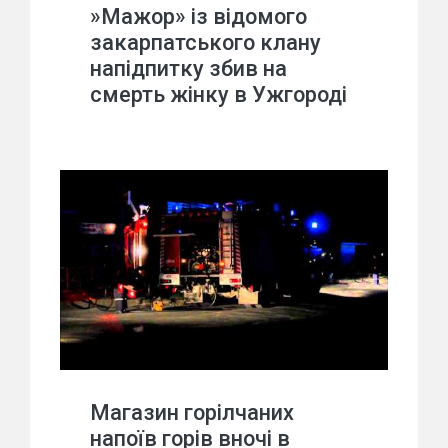
»Мажор» із відомого
закарпатського клану
напідпитку збив на
смерть жінку в Ужгороді
Магазин горілчаних
напоїв горів вночі в