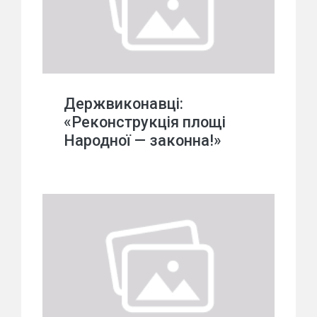
Держвиконавці:
«Реконструкція площі
Народної — законна!»