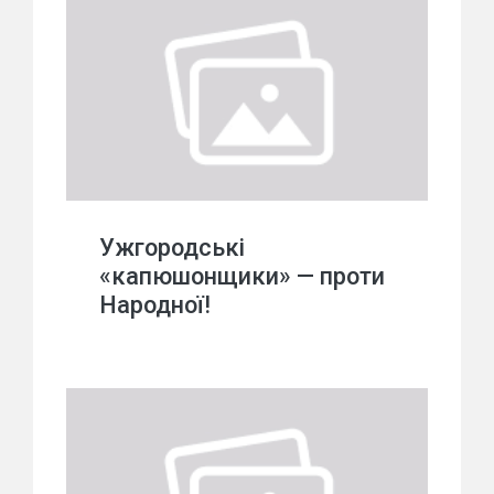
Ужгородські
«капюшонщики» — проти
Народної!