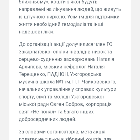
ближньому», кошти з якої будуть
направлені на лікування людей, що живуть
із штучною ниркою. Усім їм для підтримки
життя необхідний гемодіаліз та інші
недешеві ліки.
До організації акції долучилися член ГО
Закарпатської спілки інвалідів нирок та
серцево-судинних захворювань Наталія
Архипова, міський нефролог Наталія
Терещенко, ПАДІЮН, Ужгородська
музична школа №1 ім. П. І. Чайковського,
начальник управління у справах культури
спорту, сім'ї та молоді Ужгородської
міської ради Євген Бобров, корпорація
свят «Не понял» та багато інших
добросердечних людей.
За словами організаторів, мета акція
полягає не тільки в зібранні коштів для