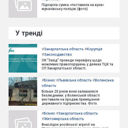
Підозріла сумка «поставила на вуха»
мукачівську поліцію (фото)
У тренді
#
Закарпатська область
#
Корупція
#
Законодавство
ОК "Захід" проведе перевірку щодо
можливих правопорушень у деяких ТЦК та
СП Закарпатської області.
#
Бізнес
#
Львівська область
#
Волинська
область
Більше 20 років вони залишалися
безлюдними: у Волинській області
виставили на продаж приміщення
державного підприємства. Фото.
#
Бізнес
#
Закарпатська область
#
Житомирська область
Внаслідок російської агресії на