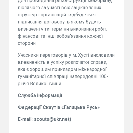
для
проведення реконструкції меморіалу
,
після чого за участі
вс
і
х
зацікавлених
структур
і
орган
і
зац
і
й
відбудеться
підписання
договор
у
, в
якому
будут
ь
визначені чіткі терміни виконання робіт
,
фінансові та інші зобов’язання кожної
сторон
и
.
Учасники
переговорів у м
. Хуст
і висловили
впевненість в успіху розпочатої справи
,
яка є
хорошим
прикладом міжнародної
гуманітарної співпраці напередодні
100-
річчя
Велико
ї війни
.
Служба
інформації
Федерац
ії
Скаут
і
в «Галиц
ь
ка Русь»
E-mail
:
scouts@ukr.net
)