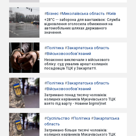
#
Бізнес
#
Миколаївська область
#
Київ
+28°C -- заборона для вантажівок: Служба
відновлення оголосила обмеження на
автомобільних шляхах державного
значення.
#
Політика
#
Закарпатська область
#
Військовозобов'язаний
Незаконно виключали з військового
обліку: суд ухвалив арешт колишніх
посадовців ТЦК у Закарпатті.
#
Політика
#
Закарпатська область
#
Військовозобов'язаний
Затримано понад тисячу чоловіків:
колишніх керівників Мукачівського ТЦК
взято під варту - Новини bigmir)net
#
Суспільство
#
Політика
#
Закарпатська
область
Затримано більше тисячі чоловіків:
колишніх керівників Мукачівського ТЦК