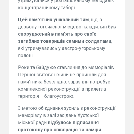
утримувались у розташованому неподалік
концентраційному таборі
.
Цей
пам
’
ятник
унікальний тим
,
що
,
з
дозволу тогочасної місцевої влади
,
він був
споруджений в
пам
’
ять
про
сво
ї
х
загиблих товаришів
самими солдатами
,
які утримувались
у австро-
угорському
полоні
.
Роки та байдуже ставлення до меморіалів
Першої світової війни
не про
й
шли для
памя
’
тника
безслідно: зараз він потребує
комплексної реконструкції
, а
прилегла
територ
і
я
– благоустрою
.
З метою об’єднання зусиль з реконструкції
мемор
і
ал
у
в зал
і засідань Хустської
міської ради
відбулось підписання
протокол
у пр
о
співпрацю та наміри