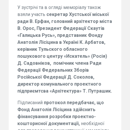
У зустрічі та в огляді
мемор
і
ал
у також
взяли участь
секретар
Хустської міської
ради
В.
Е
рфан,
головний архітектор міста
В. Орос, Президент Федерац
ії
Скаут
і
в
«Галиц
ь
ка Русь»,
представник
Фонд
у
Анатол
і
я Л
і
с
і
ц
и
на
в
Укра
ї
н
і
К. Арбатов,
керівник
Тульского
обласного
пошукового
центр
у
«Искатель» (Рос
і
я)
Д. Садовн
і
ков,
помічник
члена
Ради
Федерац
ії
Федеральн
их Зборів
Рос
ійської
Федерац
ії
Д. Соколов,
директор комунального проектного
підприємтсва
«Арх
і
тектура» Т. Путрашик.
Підписаний
протокол
передбачає
,
що
Фонд Анатол
і
я Л
і
с
і
ц
и
на
здійснить
фінансування розробки
проектно-
кошторисної
документац
їі
,
необхідної