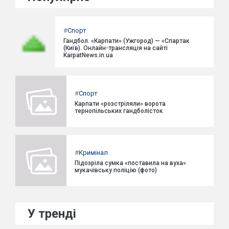
#
Спорт
Гандбол. «Карпати» (Ужгород) — «Спартак
(Київ). Онлайн-трансляція на сайті
KarpatNews.in.ua
#
Спорт
Карпати «розстріляли» ворота
тернопільських гандболісток
#
Кримінал
Підозріла сумка «поставила на вуха»
мукачівську поліцію (фото)
У тренді