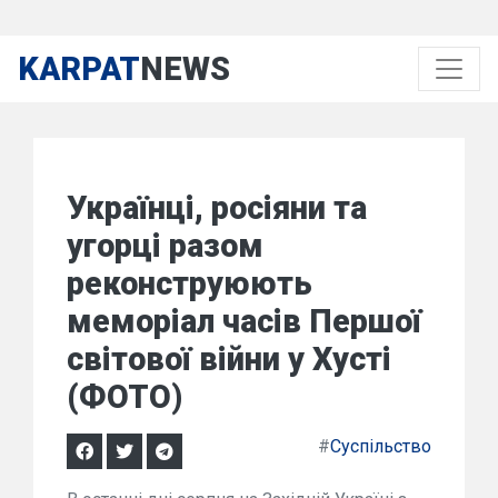
KARPAT
NEWS
Українці, росіяни та
угорці разом
реконструюють
меморіал часів Першої
світової війни у Хусті
(ФОТО)
#
Суспільство