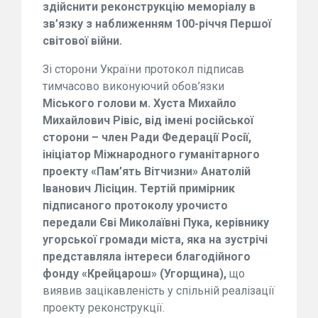
здійснити
реконструкц
і
ю мемор
і
ал
у
в
зв’язку з наближенням
100-
річчя Першої
світової війни
.
Зі сторони України
протокол
підписав
тимчасово виконуючий обов’язки
Міського голови м.
Хуста
Михайло
Михайлович Р
і
в
іс
,
від імені російської
сторон
и
– член
Ради
Федерац
ії Росії
,
ініціатор Міжнародного
гуман
і
тарного
проект
у
«Пам
’
ять
Вітчизни
» Анатол
і
й
І
ванович Л
і
с
і
ц
и
н.
Тертій примірник
підписаного
протокол
у урочисто
передали Є
в
і Миколаївні
Пу
ка
,
керівнику
угорської громади міста
,
яка на зустрічі
представляла інтереси благодійного
фонд
у
«Крейцарош» (
Угорщина
),
що
виявив зацікавленість у спільній реалізації
проект
у
реконструкц
ії
.