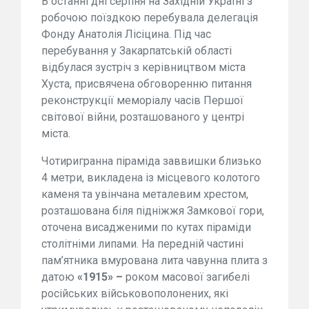
В останні дні серпня на Західній Україні з
робочою поїздкою перебувала делегація
Фонду Анатолія Лісіцина. Під час
перебування у Закарпатській області
відбулася зустріч з керівництвом міста
Хуста, присвячена обговоренню питання
реконструкції меморіалу часів Першої
світової війни, розташованого у центрі
міста.
Чотиригранна піраміда заввишки близько
4 метри, викладена із місцевого колотого
каменя та увінчана металевим хрестом,
розташована біля підніжжя Замкової гори,
оточена висадженими по кутах піраміди
столітніми липами.
На передн
і
й части
ні
пам
’
ятника вмурована лита
чавунна
плита
з
дато
ю
«1915»
–
роком масової загибелі
російських військовополонених
,
які