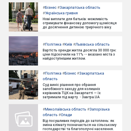
#
Бізнес
#
Закарпатська область
#
Українська гривня
Нові виплати для батьків: можливість
отримувати фінансову допомогу щомісяця
до досягнення дитиною трирічного віку.
#
Політика
#
Київ
#
Львівська область
Вартість оренди житла досягла 30 000 грн:
ціни підскочили на 11% -- вказано міста з
найдоступнішим житлом.
#
Політика
#
Бізнес
#
Закарпатська
область
Суд виніс рішення про обрання
запобіжного заходу для колишніх
керівників ТЦК на Закарпатті — їх
затримали під варту. - Завтра.UA
#
Миколаївська область
#
Запорізька
область
#
Опади
Від посушливих періодів до затоплень: як
зміна клімату позначається на сільському
господарстві та благополуччі населення.