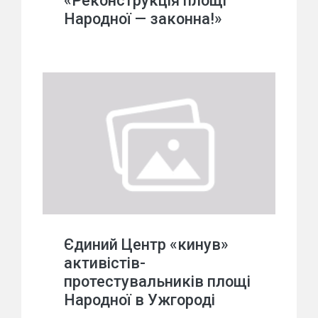
«Реконструкція площі
Народної — законна!»
Єдиний Центр «кинув»
активістів-
протестувальників площі
Народної в Ужгороді