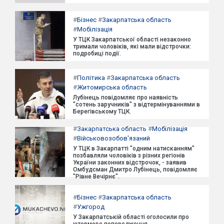
#
Бізнес
#
Закарпатська область
#
Мобілізація
У ТЦК Закарпатської області незаконно
тримали чоловіків, які мали відстрочки:
подробиці події.
#
Політика
#
Закарпатська область
#
Житомирська область
Лубінець повідомляє про наявність
"сотень заручників" з відтермінуваннями в
Берегівському ТЦК.
#
Закарпатська область
#
Мобілізація
#
Військовозобов'язаний
У ТЦК в Закарпатті "одним натисканням"
позбавляли чоловіків з різних регіонів
України законних відстрочок, - заявив
Омбудсман Дмитро Лубінець, повідомляє
"Рівне Вечірнє".
#
Бізнес
#
Закарпатська область
#
Ужгород
У Закарпатській області оголосили про