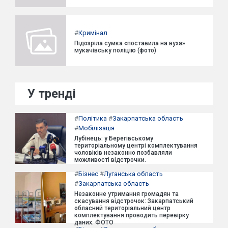
#
Кримінал
Підозріла сумка «поставила на вуха»
мукачівську поліцію (фото)
У тренді
#
Політика
#
Закарпатська область
#
Мобілізація
Лубінець: у Берегівському
територіальному центрі комплектування
чоловіків незаконно позбавляли
можливості відстрочки.
#
Бізнес
#
Луганська область
#
Закарпатська область
Незаконне утримання громадян та
скасування відстрочок: Закарпатський
обласний територіальний центр
комплектування проводить перевірку
даних. ФОТО