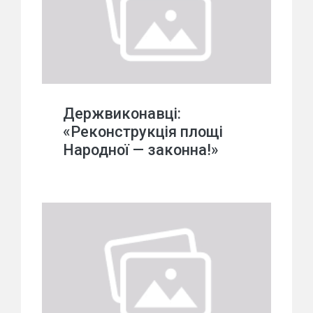
Держвиконавці:
«Реконструкція площі
Народної — законна!»