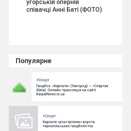
угорській оперній
співачці Анні Баті (ФОТО)
Популярне
#
Спорт
Гандбол. «Карпати» (Ужгород) — «Спартак
(Київ). Онлайн-трансляція на сайті
KarpatNews.in.ua
#
Спорт
Карпати «розстріляли» ворота
тернопільських гандболісток