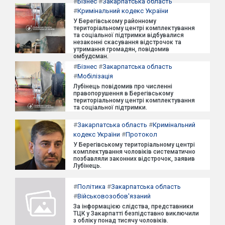
#
Бізнес
#
Закарпатська область
#
Кримінальний кодекс України
У Берегівському районному
територіальному центрі комплектування
та соціальної підтримки відбувалися
незаконні скасування відстрочок та
утримання громадян, повідомив
омбудсман.
#
Бізнес
#
Закарпатська область
#
Мобілізація
Лубінець повідомив про численні
правопорушення в Берегівському
територіальному центрі комплектування
та соціальної підтримки.
#
Закарпатська область
#
Кримінальний
кодекс України
#
Протокол
У Берегівському територіальному центрі
комплектування чоловіків систематично
позбавляли законних відстрочок, заявив
Лубінець.
#
Політика
#
Закарпатська область
#
Військовозобов'язаний
За інформацією слідства, представники
ТЦК у Закарпатті безпідставно виключили
з обліку понад тисячу чоловіків.