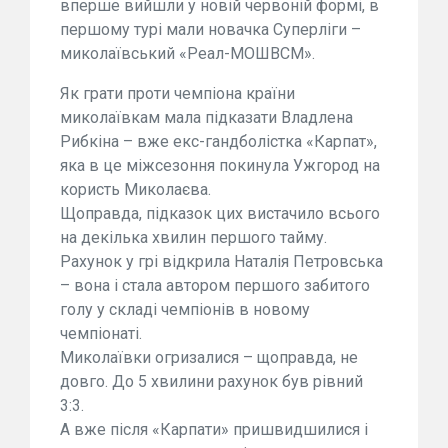
вперше вийшли у новій червоній формі, в
першому турі мали новачка Суперліги –
миколаївський «Реал-МОШВСМ».
Як грати проти чемпіона країни
миколаївкам мала підказати Владлена
Рибкіна – вже екс-гандболістка «Карпат»,
яка в це міжсезоння покинула Ужгород на
користь Миколаєва.
Щоправда, підказок цих вистачило всього
на декілька хвилин першого тайму.
Рахунок у грі відкрила Наталія Петровська
– вона і стала автором першого забитого
голу у складі чемпіонів в новому
чемпіонаті.
Миколаївки огризалися – щоправда, не
довго. До 5 хвилини рахунок був рівний
3:3.
А вже після «Карпати» пришвидшилися і