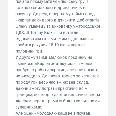
почали показувати чемпіонську гру, з
кожною хвилиною відриваючись в
рахунку. До речі, в першому таймі серед
«карпатівок» варто відзначити дебютантів
Олену Уманець та вихованку ужгородської
ДЮСШ Тетяну Кільч, які встигли
відзначитися голами. Чим і допомогли
зробити рахунок 18:10 після першої
половини гри.
У другому таймі малюнок поєдинку не
змінився: «Карпати» атакували, «Реал»
пробував робити спротив, але в них нічого
не виходило. До слова, тренер за карпаток
по ходу гри весь час змінював склад,
даючи змогу пограти практично всім
гравцям, очевидно давши відпочити своїм
лідерам перед іграми із більш сильнішими
суперниками.
Але оцей «молодняк»каші не зіпсував і