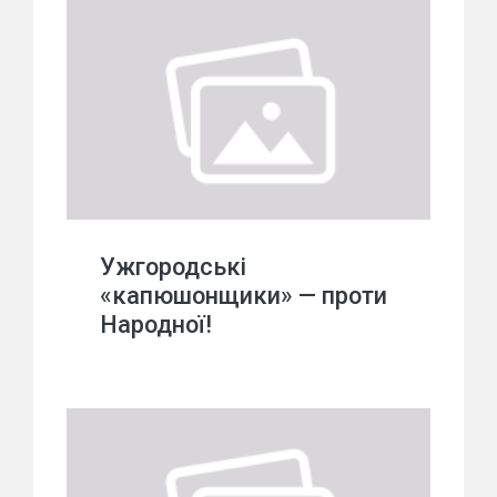
Ужгородські
«капюшонщики» — проти
Народної!