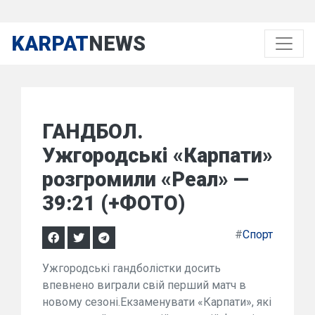
KARPAT
NEWS
ГАНДБОЛ.
Ужгородські «Карпати»
розгромили «Реал» —
39:21 (+ФОТО)
#
Спорт
Ужгородські гандболістки досить
впевнено виграли свій перший матч в
новому сезоні.Екзаменувати «Карпати», які