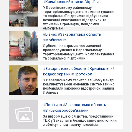
#
Кримінальний кодекс України
У Берегівському районному
територіальному центрі комплектування
та соціальної підтримки відбувалися
незаконні скасування відстрочок та
утримання громадян, повідомив
омбудсман.
#
Бізнес
#
Закарпатська область
#
Мобілізація
Лубінець повідомив про численні
правопорушення в Берегівському
територіальному центрі комплектування
та соціальної підтримки.
#
Закарпатська область
#
Кримінальний
кодекс України
#
Протокол
У Берегівському територіальному центрі
комплектування чоловіків систематично
позбавляли законних відстрочок, заявив
Лубінець.
#
Політика
#
Закарпатська область
#
Військовозобов'язаний
За інформацією слідства, представники
ТЦК у Закарпатті безпідставно виключили
з обліку понад тисячу чоловіків.