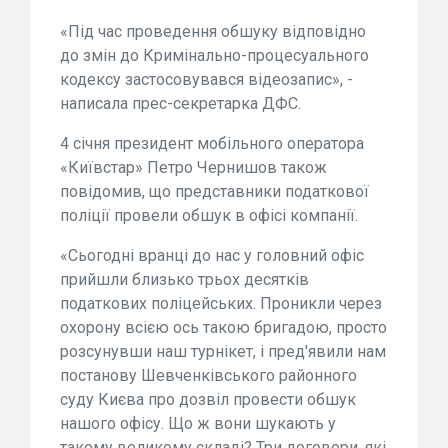
«Під час проведення обшуку відповідно
до змін до Кримінально-процесуального
кодексу застосовувався відеозапис», -
написала прес-секретарка ДФС.
4 січня президент мобільного оператора
«Київстар» Петро Чернишов також
повідомив, що представники податкової
поліції провели обшук в офісі компанії.
«Сьогодні вранці до нас у головний офіс
прийшли близько трьох десятків
податкових поліцейських. Проникли через
охорону всією ось такою бригадою, просто
розсунувши наш турнікет, і пред'явили нам
постанову Шевченківського районного
суду Києва про дозвіл провести обшук
нашого офісу. Що ж вони шукають у
такому великому складі? Три договори, які