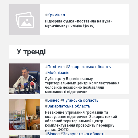
#
Кримінал
Підозріла сумка «поставила на вуха»
мукачівську поліцію (фото)
У тренді
#
Політика
#
Закарпатська область
#
Мобілізація
Лубінець: у Берегівському
територіальному центрі комплектування
чоловіків незаконно позбавляли
можливості відстрочки.
#
Бізнес
#
Луганська область
#
Закарпатська область
Незаконне утримання громадян та
скасування відстрочок: Закарпатський
обласний територіальний центр
комплектування проводить перевірку
даних. ФОТО
#
Бізнес
#
Закарпатська область