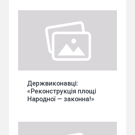
Держвиконавці:
«Реконструкція площі
Народної — законна!»