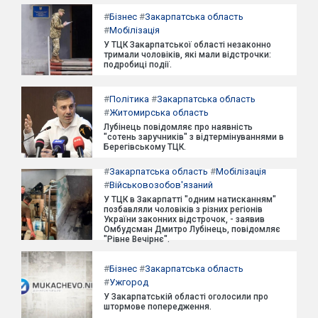
#
Бізнес
#
Закарпатська область
#
Мобілізація
У ТЦК Закарпатської області незаконно
тримали чоловіків, які мали відстрочки:
подробиці події.
#
Політика
#
Закарпатська область
#
Житомирська область
Лубінець повідомляє про наявність
"сотень заручників" з відтермінуваннями в
Берегівському ТЦК.
#
Закарпатська область
#
Мобілізація
#
Військовозобов'язаний
У ТЦК в Закарпатті "одним натисканням"
позбавляли чоловіків з різних регіонів
України законних відстрочок, - заявив
Омбудсман Дмитро Лубінець, повідомляє
"Рівне Вечірнє".
#
Бізнес
#
Закарпатська область
#
Ужгород
У Закарпатській області оголосили про
штормове попередження.