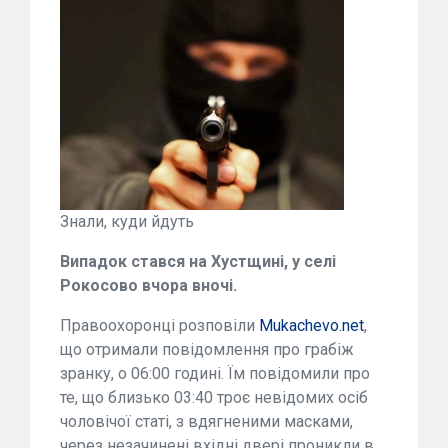
Знали, куди йдуть
Випадок стався на Хустщині, у селі
Рокосово вчора вночі.
Правоохоронці розповіли
Мukachevo.net
,
що отримали повідомлення про грабіж
зранку, о 06:00 годині. Їм повідомили про
те, що близько 03:40 троє невідомих осіб
чоловічої статі, з вдягненими масками,
через незачинені вхідні двері проникли в