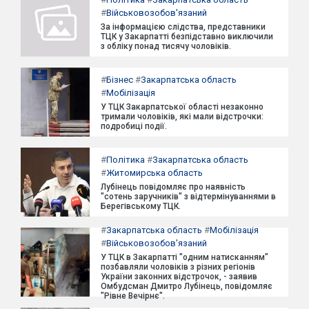
#
Військовозобов'язаний
За інформацією слідства, представники
ТЦК у Закарпатті безпідставно виключили
з обліку понад тисячу чоловіків.
#
Бізнес
#
Закарпатська область
#
Мобілізація
У ТЦК Закарпатської області незаконно
тримали чоловіків, які мали відстрочки:
подробиці події.
#
Політика
#
Закарпатська область
#
Житомирська область
Лубінець повідомляє про наявність
"сотень заручників" з відтермінуваннями в
Берегівському ТЦК.
#
Закарпатська область
#
Мобілізація
#
Військовозобов'язаний
У ТЦК в Закарпатті "одним натисканням"
позбавляли чоловіків з різних регіонів
України законних відстрочок, - заявив
Омбудсман Дмитро Лубінець, повідомляє
"Рівне Вечірнє".