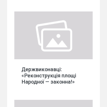
Держвиконавці:
«Реконструкція площі
Народної — законна!»