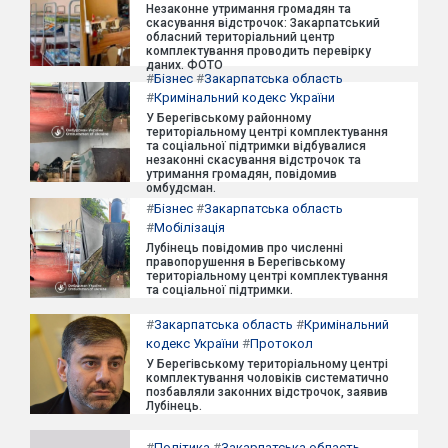
Незаконне утримання громадян та
скасування відстрочок: Закарпатський
обласний територіальний центр
комплектування проводить перевірку
даних. ФОТО
#
Бізнес
#
Закарпатська область
#
Кримінальний кодекс України
У Берегівському районному
територіальному центрі комплектування
та соціальної підтримки відбувалися
незаконні скасування відстрочок та
утримання громадян, повідомив
омбудсман.
#
Бізнес
#
Закарпатська область
#
Мобілізація
Лубінець повідомив про численні
правопорушення в Берегівському
територіальному центрі комплектування
та соціальної підтримки.
#
Закарпатська область
#
Кримінальний
кодекс України
#
Протокол
У Берегівському територіальному центрі
комплектування чоловіків систематично
позбавляли законних відстрочок, заявив
Лубінець.
#
Політика
#
Закарпатська область