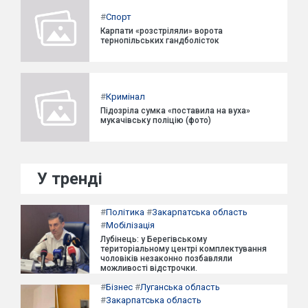
#
Спорт
Карпати «розстріляли» ворота
тернопільських гандболісток
#
Кримінал
Підозріла сумка «поставила на вуха»
мукачівську поліцію (фото)
У тренді
#
Політика
#
Закарпатська область
#
Мобілізація
Лубінець: у Берегівському
територіальному центрі комплектування
чоловіків незаконно позбавляли
можливості відстрочки.
#
Бізнес
#
Луганська область
#
Закарпатська область