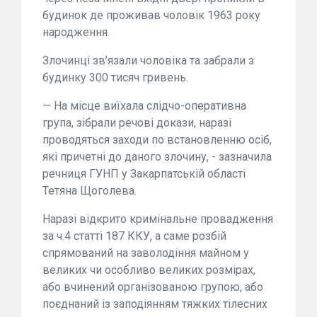
будинок де проживав чоловік 1963 року
народження.
Злочинці зв’язали чоловіка та забрали з
будинку 300 тисяч гривень.
— На місце виїхала слідчо-оперативна
група, зібрали речові докази, наразі
проводяться заходи по встановленню осіб,
які причетні до даного злочину, - зазначила
речниця ГУНП у Закарпатській області
Тетяна Щоголева.
Наразі відкрито кримінальне провадження
за ч.4 статті 187 ККУ, а саме розбій
спрямований на заволодіння майном у
великих чи особливо великих розмірах,
або вчинений організованою групою, або
поєднаний із заподіянням тяжких тілесних