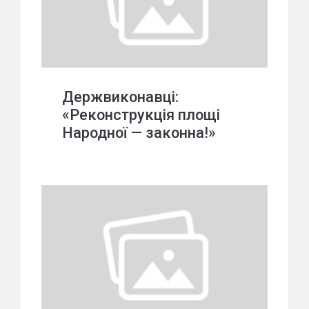
Держвиконавці:
«Реконструкція площі
Народної — законна!»