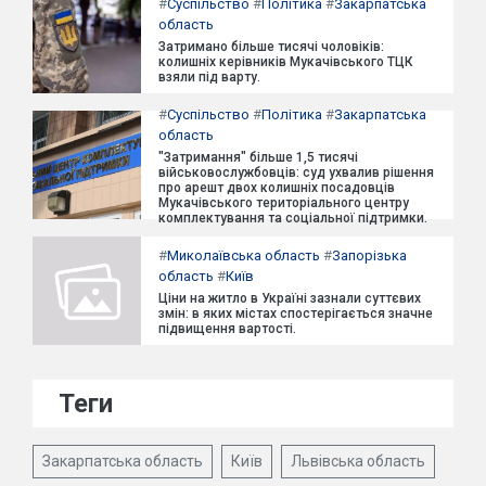
#
Суспільство
#
Політика
#
Закарпатська
область
Затримано більше тисячі чоловіків:
колишніх керівників Мукачівського ТЦК
взяли під варту.
#
Суспільство
#
Політика
#
Закарпатська
область
"Затримання" більше 1,5 тисячі
військовослужбовців: суд ухвалив рішення
про арешт двох колишніх посадовців
Мукачівського територіального центру
комплектування та соціальної підтримки.
#
Миколаївська область
#
Запорізька
область
#
Київ
Ціни на житло в Україні зазнали суттєвих
змін: в яких містах спостерігається значне
підвищення вартості.
Теги
Закарпатська область
Київ
Львівська область