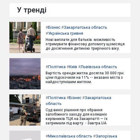
У тренді
#
Бізнес
#
Закарпатська область
#
Українська гривня
Нові виплати для батьків: можливість
отримувати фінансову допомогу щомісяця
до досягнення дитиною трирічного віку.
#
Політика
#
Київ
#
Львівська область
Вартість оренди житла досягла 30 000 грн:
ціни підскочили на 11% -- вказано міста з
найдоступнішим житлом.
#
Політика
#
Бізнес
#
Закарпатська
область
Суд виніс рішення про обрання
запобіжного заходу для колишніх
керівників ТЦК на Закарпатті — їх
затримали під варту. - Завтра.UA
#
Миколаївська область
#
Запорізька