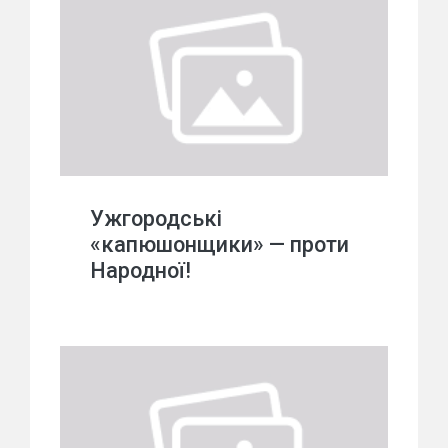
Ужгородські
«капюшонщики» — проти
Народної!