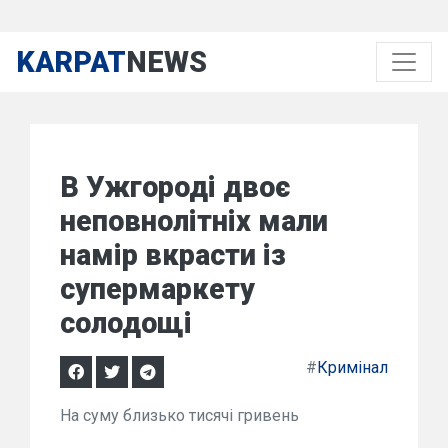
KARPAT
NEWS
В Ужгороді двоє
неповнолітніх мали
намір вкрасти із
супермаркету
солодощі
#
Кримінал
На суму близько тисячі гривень