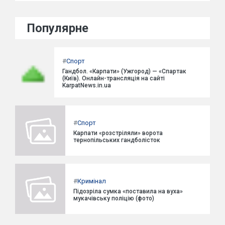
Популярне
#
Спорт
Гандбол. «Карпати» (Ужгород) — «Спартак
(Київ). Онлайн-трансляція на сайті
KarpatNews.in.ua
#
Спорт
Карпати «розстріляли» ворота
тернопільських гандболісток
#
Кримінал
Підозріла сумка «поставила на вуха»
мукачівську поліцію (фото)