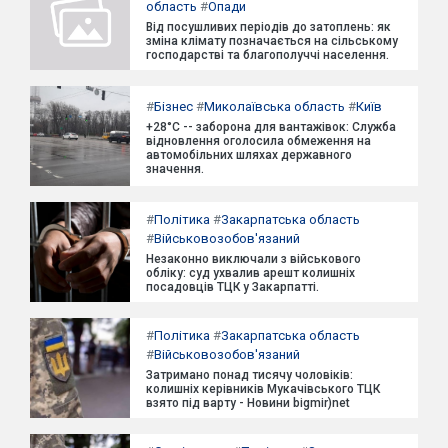
область
#
Опади
Від посушливих періодів до затоплень: як
зміна клімату позначається на сільському
господарстві та благополуччі населення.
#
Бізнес
#
Миколаївська область
#
Київ
+28°C -- заборона для вантажівок: Служба
відновлення оголосила обмеження на
автомобільних шляхах державного
значення.
#
Політика
#
Закарпатська область
#
Військовозобов'язаний
Незаконно виключали з військового
обліку: суд ухвалив арешт колишніх
посадовців ТЦК у Закарпатті.
#
Політика
#
Закарпатська область
#
Військовозобов'язаний
Затримано понад тисячу чоловіків:
колишніх керівників Мукачівського ТЦК
взято під варту - Новини bigmir)net