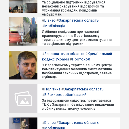
та соціальної підтримки відбувалися
незаконні скасування відстрочок та
утримання громадян, повідомив
омбудсман.
#
Бізнес
#
Закарпатська область
#
Мобілізація
Лубінець повідомив про численні
правопорушення в Берегівському
територіальному центрі комплектування
та соціальної підтримки.
#
Закарпатська область
#
Кримінальний
кодекс України
#
Протокол
У Берегівському територіальному центрі
комплектування чоловіків систематично
позбавляли законних відстрочок, заявив
Лубінець.
#
Політика
#
Закарпатська область
#
Військовозобов'язаний
За інформацією слідства, представники
ТЦК у Закарпатті безпідставно виключили
з обліку понад тисячу чоловіків.
#
Бізнес
#
Закарпатська область
#
Мобілізація