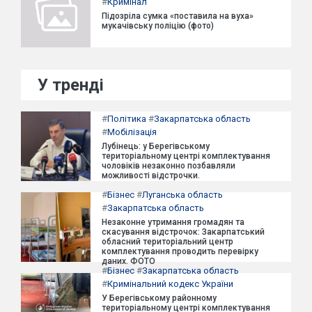
#
Кримінал
Підозріла сумка «поставила на вуха»
мукачівську поліцію (фото)
У тренді
#
Політика
#
Закарпатська область
#
Мобілізація
Лубінець: у Берегівському
територіальному центрі комплектування
чоловіків незаконно позбавляли
можливості відстрочки.
#
Бізнес
#
Луганська область
#
Закарпатська область
Незаконне утримання громадян та
скасування відстрочок: Закарпатський
обласний територіальний центр
комплектування проводить перевірку
даних. ФОТО
#
Бізнес
#
Закарпатська область
#
Кримінальний кодекс України
У Берегівському районному
територіальному центрі комплектування