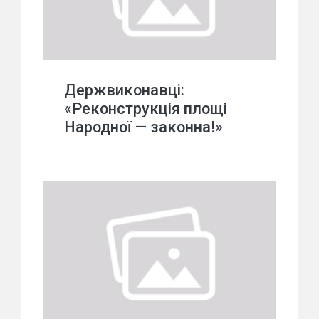
Держвиконавці:
«Реконструкція площі
Народної — законна!»