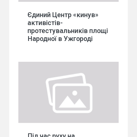
Єдиний Центр «кинув»
активістів-
протестувальників площі
Народної в Ужгороді
Під час руху на