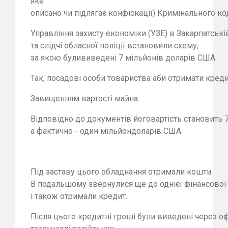
яке
описано чи підлягає конфіскації) Кримінального ко
Управління захисту економіки (УЗЕ) в Закарпатські
та слідчі обласної поліції встановили схему,
за якою булививедені 7 мільйонів доларів США.
Так, посадові особи товариства аби отримати кред
Завищенням вартості майна.
Відповідно до документів йоговартість становить 
а фактично - один мільйондоларів США.
Під заставу цього обладнання отримали кошти.
В подальшому звернулися ще до однієї фінансової
і також отримали кредит.
Після цього кредитні гроші були виведені через о