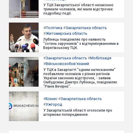
У ТЦК Закарпатської області незаконно
тримали чоловіків, які мали відстрочки:
подробиці події.
#
Політика
#
Закарпатська область
#
Житомирська область
Лубінець повідомляє про наявність
"сотень заручників" з відтермінуваннями в
Берегівському ТЦК.
#
Закарпатська область
#
Мобілізація
#
Військовозобов'язаний
У ТЦК в Закарпатті "одним натисканням"
позбавляли чоловіків з різних регіонів
України законних відстрочок, - заявив
Омбудсман Дмитро Лубінець, повідомляє
"Рівне Вечірнє".
#
Бізнес
#
Закарпатська область
#
Ужгород
У Закарпатській області оголосили про
штормове попередження.