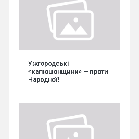
Ужгородські
«капюшонщики» — проти
Народної!