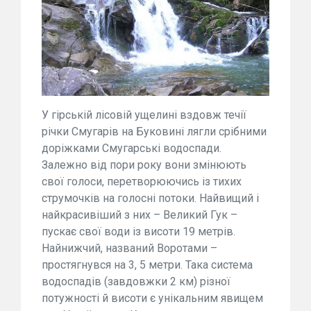
У гірській лісовій ущелині вздовж течії
річки Смугарів на Буковині лягли срібними
доріжками Смугарські водоспади.
Залежно від пори року вони змінюють
свої голоси, перетворюючись із тихих
струмочків на голосні потоки. Найвищий і
найкрасивіший з них – Великий Гук –
пускає свої води із висоти 19 метрів.
Найнижчий, названий Воротами –
простягнувся на 3, 5 метри. Така система
водоспадів (завдовжки 2 км) різної
потужності й висоти є унікальним явищем