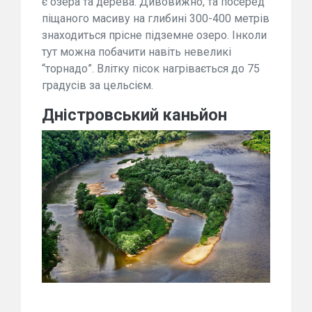
є озера та дерева. Дивовижно, та посеред
піщаного масиву на глибині 300-400 метрів
знаходиться прісне підземне озеро. Інколи
тут можна побачити навіть невеликі
“торнадо”. Влітку пісок нагрівається до 75
градусів за цельсієм.
Дністровський каньйон