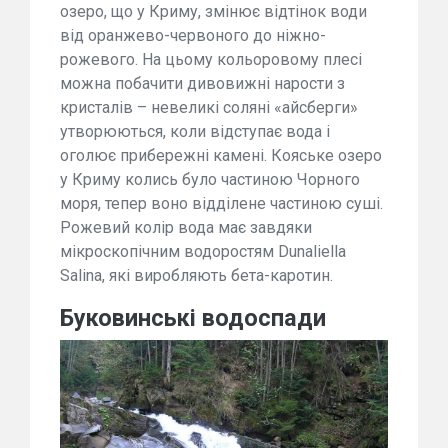
озеро, що у Криму, змінює відтінок води
від оранжево-червоного до ніжно-
рожевого. На цьому кольоровому плесі
можна побачити дивовижні нарости з
кристалів – невеликі соляні «айсберги»
утворюються, коли відступає вода і
оголює прибережні камені. Кояське озеро
у Криму колись було частиною Чорного
моря, тепер воно відділене частиною суші.
Рожевий колір вода має завдяки
мікроскопічним водоростям Dunaliella
Salina, які виробляють бета-каротин.
Буковинські водоспади