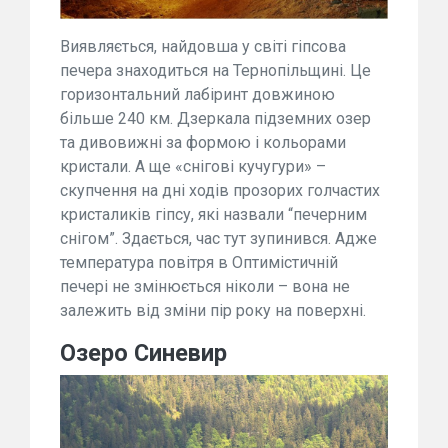
Виявляється, найдовша у світі гіпсова
печера знаходиться на Тернопільщині. Це
горизонтальний лабіринт довжиною
більше 240 км. Дзеркала підземних озер
та дивовижні за формою і кольорами
кристали. А ще «снігові кучугури» –
скупчення на дні ходів прозорих голчастих
кристаликів гіпсу, які назвали “печерним
снігом”. Здається, час тут зупинився. Адже
температура повітря в Оптимістичній
печері не змінюється ніколи – вона не
залежить від зміни пір року на поверхні.
Озеро Синевир