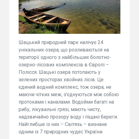
Шацький природний парк налічує 24
унікальних озера, що розливаються на
території одного з найбільших болотно-
озерно-лісових комплексів в Європі –
Полісся. Шацькі озера потопають у
зелених просторах хвойних лісів. Це
єдиний водний комплекс, тож озера, не
маючи чітких меж, з’єднуються між собою
протоками і каналами. Водойми багаті на
рибу, лікувальні грязі, мають чисту,
надзвичайно прозору воду і піщані береги.
Найглибше із них – Світязь – визнане
одним із 7 природних чудес України.