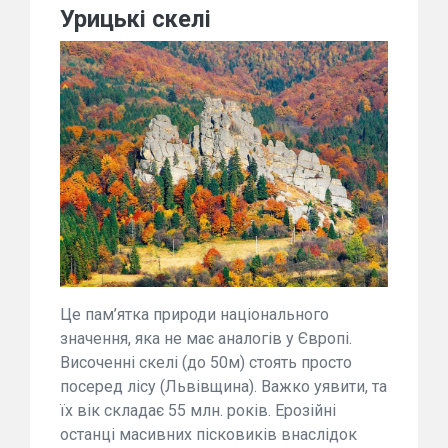
Урицькі скелі
Це пам’ятка природи національного
значення, яка не має аналогів у Європі.
Височенні скелі (до 50м) стоять просто
посеред лісу (Львівщина). Важко уявити, та
їх вік складає 55 млн. років. Ерозійні
останці масивних пісковиків внаслідок