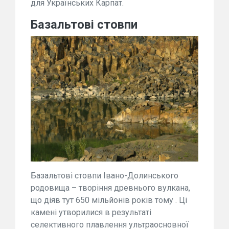
для Українських Карпат.
Базальтові стовпи
Базальтові стовпи Івано-Долинського
родовища – творіння древнього вулкана,
що діяв тут 650 мільйонів років тому . Ці
камені утворилися в результаті
селективного плавлення ультраосновної