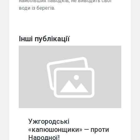
найбільших паводків, не виводить свої
води із берегів.
Інші публікації
Ужгородські
«капюшонщики» — проти
Народної!