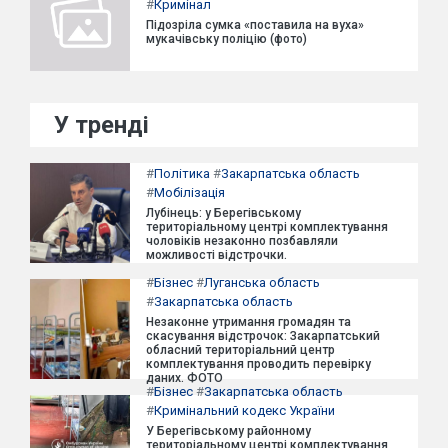
#
Кримінал
Підозріла сумка «поставила на вуха»
мукачівську поліцію (фото)
У тренді
#
Політика
#
Закарпатська область
#
Мобілізація
Лубінець: у Берегівському
територіальному центрі комплектування
чоловіків незаконно позбавляли
можливості відстрочки.
#
Бізнес
#
Луганська область
#
Закарпатська область
Незаконне утримання громадян та
скасування відстрочок: Закарпатський
обласний територіальний центр
комплектування проводить перевірку
даних. ФОТО
#
Бізнес
#
Закарпатська область
#
Кримінальний кодекс України
У Берегівському районному
територіальному центрі комплектування