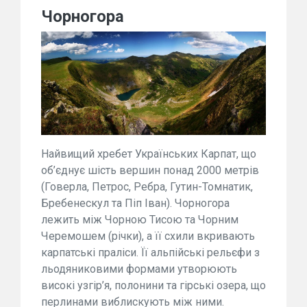
Чорногора
Найвищий хребет Українських Карпат, що
об’єднує шість вершин понад 2000 метрів
(Говерла, Петрос, Ребра, Гутин-Томнатик,
Бребенескул та Піп Іван). Чорногора
лежить між Чорною Тисою та Чорним
Черемошем (річки), а її схили вкривають
карпатські праліси. Її альпійські рельєфи з
льодяниковими формами утворюють
високі узгір’я, полонини та гірські озера, що
перлинами виблискують між ними.