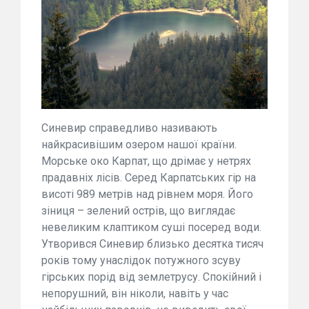
Синевир справедливо називають
найкрасивішим озером нашої країни.
Морське око Карпат, що дрімає у нетрях
прадавніх лісів. Cеред Карпатських гір на
висоті 989 метрів над рівнем моря. Його
зіниця – зелений острів, що виглядає
невеликим клаптиком суші посеред води.
Утворився Синевир близько десятка тисяч
років тому унаслідок потужного зсуву
гірських порід від землетрусу. Спокійний і
непорушний, він ніколи, навіть у час