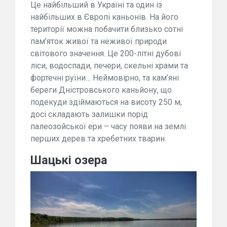
Це найбільший в Україні та один із
найбільших в Європі каньонів. На його
території можна побачити близько сотні
пам’яток живої та неживої природи
світового значення. Це 200-літні дубові
ліси, водоспади, печери, скельні храми та
фортечні руїни… Неймовірно, та кам’яні
береги Дністровського каньйону, що
подекуди здіймаються на висоту 250 м,
досі складають залишки порід
палеозойської ери – часу появи на землі
перших дерев та хребетних тварин.
Шацькі озера