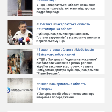
У ТЦК Закарпатської області незаконно
тримали чоловіків, які мали відстрочки:
подробиці події.
#
Політика
#
Закарпатська область
#
Житомирська область
Лубінець повідомляє про наявність
"сотень заручників" з відтермінуваннями в
Берегівському ТЦК.
#
Закарпатська область
#
Мобілізація
#
Військовозобов'язаний
У ТЦК в Закарпатті "одним натисканням"
позбавляли чоловіків з різних регіонів
України законних відстрочок, - заявив
Омбудсман Дмитро Лубінець, повідомляє
"Рівне Вечірнє".
#
Бізнес
#
Закарпатська область
#
Ужгород
У Закарпатській області оголосили про
штормове попередження.