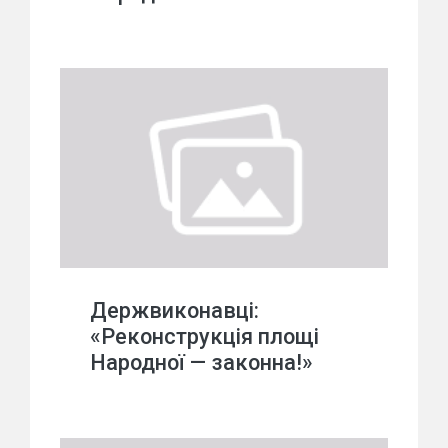
Держвиконавці:
«Реконструкція площі
Народної — законна!»