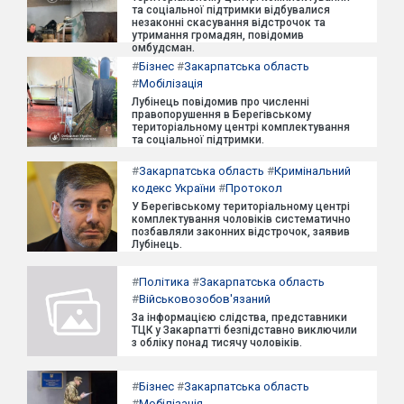
та соціальної підтримки відбувалися
незаконні скасування відстрочок та
утримання громадян, повідомив
омбудсман.
#
Бізнес
#
Закарпатська область
#
Мобілізація
Лубінець повідомив про численні
правопорушення в Берегівському
територіальному центрі комплектування
та соціальної підтримки.
#
Закарпатська область
#
Кримінальний
кодекс України
#
Протокол
У Берегівському територіальному центрі
комплектування чоловіків систематично
позбавляли законних відстрочок, заявив
Лубінець.
#
Політика
#
Закарпатська область
#
Військовозобов'язаний
За інформацією слідства, представники
ТЦК у Закарпатті безпідставно виключили
з обліку понад тисячу чоловіків.
#
Бізнес
#
Закарпатська область
#
Мобілізація