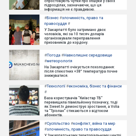
спростовують чутки про обшуки у своїх
підрозділах, зазначаючи, що ця
інформація не є правдивою.
#
Бізнес
#
злочинність, право та
правосуддя
#
У Закарпатті було затримано двох
чоловіків, які за 10 тисяч доларів
організовували переправлення
призовників до кордону.
#
Погода
#
Навколишнє середовище
#
метеорологія
На Закарпатті очікується похолодання:
після спекотних +38° температура почне
знижуватися.
#
Технології
#
економіка, бізнес та фінанси
#
База користувачів "Київстар ТБ"
перевищила півмільйонну позначку, тоді
як Sweet.tv демонструє зростання, а Volia
та "Тріолан" стикаються з відтоком
абонентів.
#
Суспільство
#
конфлікт, війна та мир
#
злочинність, право та правосуддя
У Закарпатському територіальному центрі