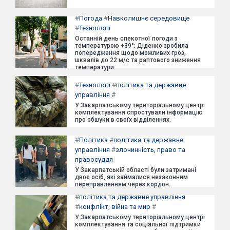
#
Погода
#
Навколишнє середовище
#
Технології
Останній день спекотної погоди з
температурою +39°: Діденко зробила
попередження щодо можливих гроз,
шквалів до 22 м/с та раптового зниження
температури.
#
Технології
#
політика та державне
управління
#
У Закарпатському територіальному центрі
комплектування спростували інформацію
про обшуки в своїх відділеннях.
#
Політика
#
політика та державне
управління
#
злочинність, право та
правосуддя
У Закарпатській області були затримані
двоє осіб, які займалися незаконним
переправленням через кордон.
#
політика та державне управління
#
конфлікт, війна та мир
#
У Закарпатському територіальному центрі
комплектування та соціальної підтримки