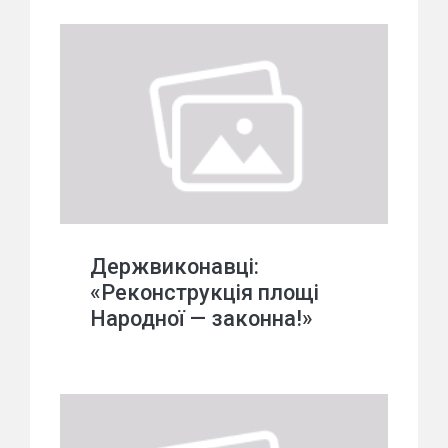
Держвиконавці:
«Реконструкція площі
Народної — законна!»