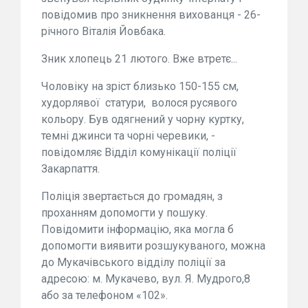
повідомив про зникнення вихованця - 26-
річного Віталія Йовбака.
Зник хлопець 21 лютого. Вже втретє...
Чоловіку на зріст близько 150-155 см,
худорлявої статури, волося русявого
кольору. Був одягнений у чорну куртку,
темні джинси та чорні черевики, -
повідомляє Відділ комунікації поліції
Закарпаття.
Поліція звертається до громадян, з
проханням допомогти у пошуку.
Повідомити інформацію, яка могла б
допомогти виявити розшукуваного, можна
до Мукачівського відділу поліції за
адресою: м. Мукачево, вул. Я. Мудрого,8
або за телефоном «102».