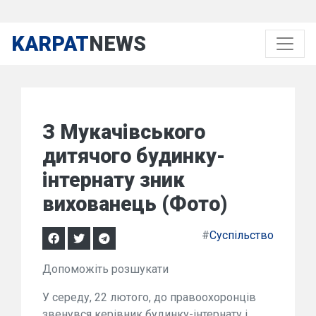
KARPAT
NEWS
З Мукачівського
дитячого будинку-
інтернату зник
вихованець (Фото)
#
Суспільство
Допоможіть розшукати
У середу, 22 лютого, до правоохоронців
звенувся керівник будинку-інтернату і