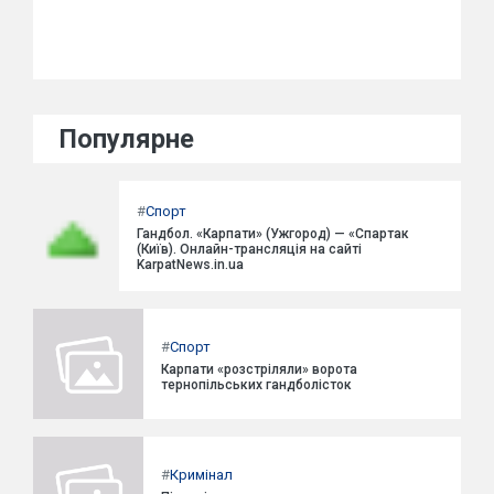
Популярне
#
Спорт
Гандбол. «Карпати» (Ужгород) — «Спартак
(Київ). Онлайн-трансляція на сайті
KarpatNews.in.ua
#
Спорт
Карпати «розстріляли» ворота
тернопільських гандболісток
#
Кримінал