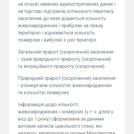
на основі наявних адміністративних даних і
на підставі підсумків останнього перепису
населення, до яких додається кількість
живонароджених і прибулих на певну
територію і віднімається кількість
померлих і вибулих з цієї території.
Загальний приріст (скорочення) населення
- сума природного приросту (скорочення)
та міграційного приросту (скорочення).
Природний приріст (скорочення) населення
- різниця між кількістю живонароджених
та кількістю померлих.
Інформація щодо кількості
живонароджених і померлих (у т. ч. дітей у
віці до 1 року) сформована за даними
актових записів цивільного стану, які
надають територіальні органи Міністерства