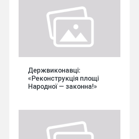
Держвиконавці:
«Реконструкція площі
Народної — законна!»