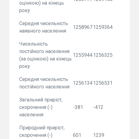
оцінкою) на кінець
року
Середня чисельність
1258967
1259364
наявного населення
Чисельність
постійного населення
1255944
1256325
(за оцінкою) на кінець
року
Середня чисельність
1256134
1256531
постійного населення
Загальний приріст,
скорочення (-)
-381
-412
населення
Природний приріст,
скорочення (-)
601
1239