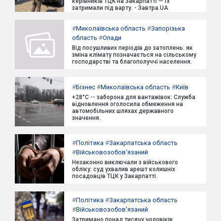
керівників ТЦК на Закарпатті — їх
затримали під варту. - Завтра.UA
#
Миколаївська область
#
Запорізька
область
#
Опади
Від посушливих періодів до затоплень: як
зміна клімату позначається на сільському
господарстві та благополуччі населення.
#
Бізнес
#
Миколаївська область
#
Київ
+28°C -- заборона для вантажівок: Служба
відновлення оголосила обмеження на
автомобільних шляхах державного
значення.
#
Політика
#
Закарпатська область
#
Військовозобов'язаний
Незаконно виключали з військового
обліку: суд ухвалив арешт колишніх
посадовців ТЦК у Закарпатті.
#
Політика
#
Закарпатська область
#
Військовозобов'язаний
Затримано понад тисячу чоловіків: