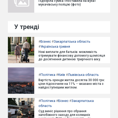
Підозріла сумка «поставила на вуха»
мукачівську поліцію (фото)
У тренді
#
Бізнес
#
Закарпатська область
#
Українська гривня
Нові виплати для батьків: можливість
отримувати фінансову допомогу щомісяця
до досягнення дитиною трирічного віку.
#
Політика
#
Київ
#
Львівська область
Вартість оренди житла досягла 30 000 грн:
ціни підскочили на 11% -- вказано міста з
найдоступнішим житлом.
#
Політика
#
Бізнес
#
Закарпатська
область
Суд виніс рішення про обрання
запобіжного заходу для колишніх