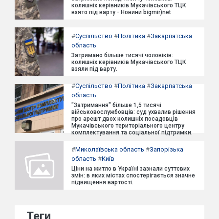
колишніх керівників Мукачівського ТЦК
взято під варту - Новини bigmir)net
#
Суспільство
#
Політика
#
Закарпатська
область
Затримано більше тисячі чоловіків:
колишніх керівників Мукачівського ТЦК
взяли під варту.
#
Суспільство
#
Політика
#
Закарпатська
область
"Затримання" більше 1,5 тисячі
військовослужбовців: суд ухвалив рішення
про арешт двох колишніх посадовців
Мукачівського територіального центру
комплектування та соціальної підтримки.
#
Миколаївська область
#
Запорізька
область
#
Київ
Ціни на житло в Україні зазнали суттєвих
змін: в яких містах спостерігається значне
підвищення вартості.
Теги