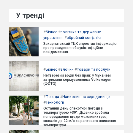
У тренді
#
Бізнес
#
політика та державне
управління
#
збройний конфлікт
Закарпатський ТЦК спростив інформацію
про проведення обшуків: офіційне
повідомлення.
#
Бізнес
#
злочин
#
товари та послуги
Нетверезий водій без прав: у Мукачеві
затримали кермувальника Volkswagen
(ФОТО)
#
Погода
#
Навколишнє середовище
#
Технології
Останній день спекотної погоди з
температурою +39°: Діденко зробила
попередження щодо можливих гроз,
шквалів до 22 м/с та раптового зниження
температури.