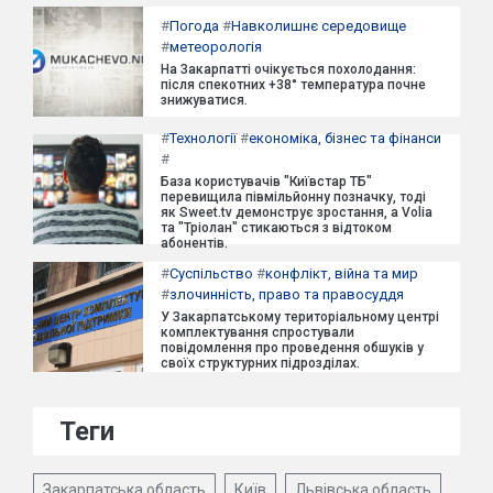
#
Погода
#
Навколишнє середовище
#
метеорологія
На Закарпатті очікується похолодання:
після спекотних +38° температура почне
знижуватися.
#
Технології
#
економіка, бізнес та фінанси
#
База користувачів "Київстар ТБ"
перевищила півмільйонну позначку, тоді
як Sweet.tv демонструє зростання, а Volia
та "Тріолан" стикаються з відтоком
абонентів.
#
Суспільство
#
конфлікт, війна та мир
#
злочинність, право та правосуддя
У Закарпатському територіальному центрі
комплектування спростували
повідомлення про проведення обшуків у
своїх структурних підрозділах.
Теги
Закарпатська область
Київ
Львівська область