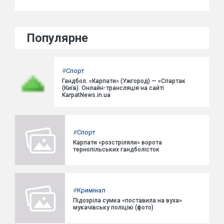
Популярне
#
Спорт
Гандбол. «Карпати» (Ужгород) — «Спартак
(Київ). Онлайн-трансляція на сайті
KarpatNews.in.ua
#
Спорт
Карпати «розстріляли» ворота
тернопільських гандболісток
#
Кримінал
Підозріла сумка «поставила на вуха»
мукачівську поліцію (фото)