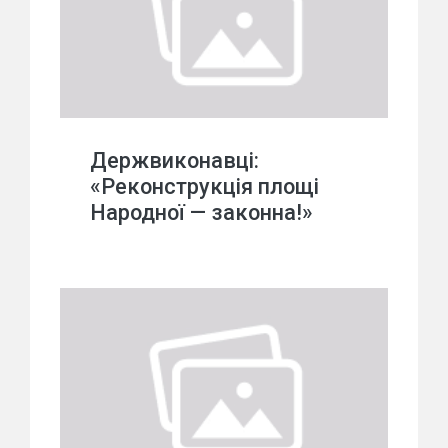
Держвиконавці:
«Реконструкція площі
Народної — законна!»