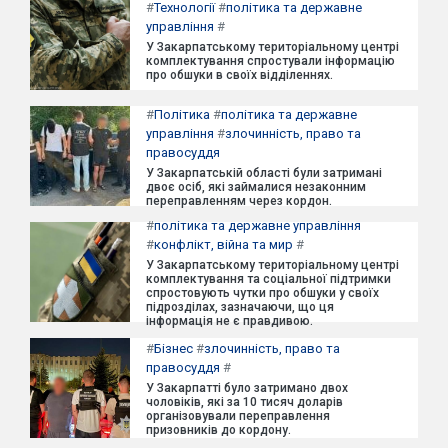
#
Технології
#
політика та державне
управління
#
У Закарпатському територіальному центрі
комплектування спростували інформацію
про обшуки в своїх відділеннях.
#
Політика
#
політика та державне
управління
#
злочинність, право та
правосуддя
У Закарпатській області були затримані
двоє осіб, які займалися незаконним
переправленням через кордон.
#
політика та державне управління
#
конфлікт, війна та мир
#
У Закарпатському територіальному центрі
комплектування та соціальної підтримки
спростовують чутки про обшуки у своїх
підрозділах, зазначаючи, що ця
інформація не є правдивою.
#
Бізнес
#
злочинність, право та
правосуддя
#
У Закарпатті було затримано двох
чоловіків, які за 10 тисяч доларів
організовували переправлення
призовників до кордону.