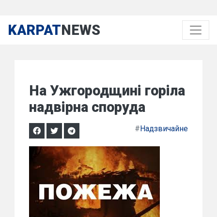
KARPAT
NEWS
На Ужгородщині горіла
надвірна споруда
#
Надзвичайне