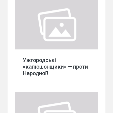
Ужгородські
«капюшонщики» — проти
Народної!