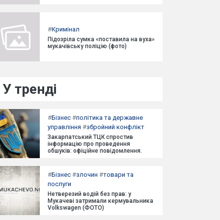
#
Кримінал
Підозріла сумка «поставила на вуха»
мукачівську поліцію (фото)
У тренді
#
Бізнес
#
політика та державне
управління
#
збройний конфлікт
Закарпатський ТЦК спростив
інформацію про проведення
обшуків: офіційне повідомлення.
#
Бізнес
#
злочин
#
товари та
послуги
Нетверезий водій без прав: у
Мукачеві затримали кермувальника
Volkswagen (ФОТО)