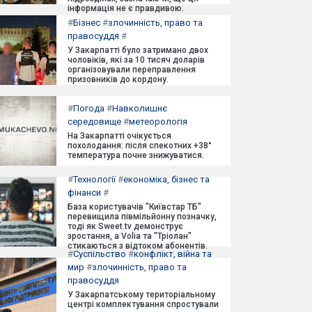
інформація не є правдивою.
#
Бізнес
#
злочинність, право та
правосуддя
#
У Закарпатті було затримано двох
чоловіків, які за 10 тисяч доларів
організовували переправлення
призовників до кордону.
#
Погода
#
Навколишнє
середовище
#
метеорологія
На Закарпатті очікується
похолодання: після спекотних +38°
температура почне знижуватися.
#
Технології
#
економіка, бізнес та
фінанси
#
База користувачів "Київстар ТБ"
перевищила півмільйонну позначку,
тоді як Sweet.tv демонструє
зростання, а Volia та "Тріолан"
стикаються з відтоком абонентів.
#
Суспільство
#
конфлікт, війна та
мир
#
злочинність, право та
правосуддя
У Закарпатському територіальному
центрі комплектування спростували