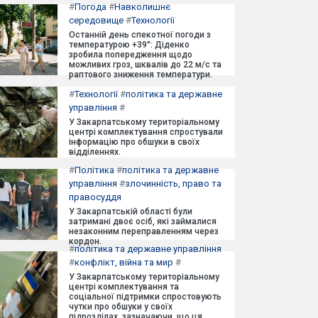
#
Погода
#
Навколишнє
середовище
#
Технології
Останній день спекотної погоди з
температурою +39°: Діденко
зробила попередження щодо
можливих гроз, шквалів до 22 м/с та
раптового зниження температури.
#
Технології
#
політика та державне
управління
#
У Закарпатському територіальному
центрі комплектування спростували
інформацію про обшуки в своїх
відділеннях.
#
Політика
#
політика та державне
управління
#
злочинність, право та
правосуддя
У Закарпатській області були
затримані двоє осіб, які займалися
незаконним переправленням через
кордон.
#
політика та державне управління
#
конфлікт, війна та мир
#
У Закарпатському територіальному
центрі комплектування та
соціальної підтримки спростовують
чутки про обшуки у своїх
підрозділах, зазначаючи, що ця