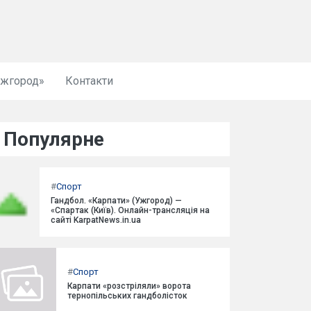
Ужгород»
Контакти
Популярне
#
Спорт
Гандбол. «Карпати» (Ужгород) —
«Спартак (Київ). Онлайн-трансляція на
сайті KarpatNews.in.ua
#
Спорт
Карпати «розстріляли» ворота
тернопільських гандболісток