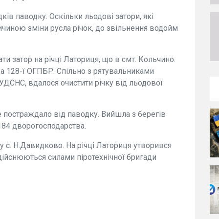
ків паводку. Оскільки льодові затори, які
чиною зміни русла річок, до звільнення водойм
ати затор на річці Латориця, що в смт. Кольчино.
да 128-ї ОГПБР. Спільно з рятувальниками
УДСНС, вдалося очистити річку від льодової
 постраждало від паводку. Вийшла з берегів
 184 дворогосподарства.
 у с. Н.Давидково. На річці Латориця утворився
дійснюються силами піротехнічної бригади