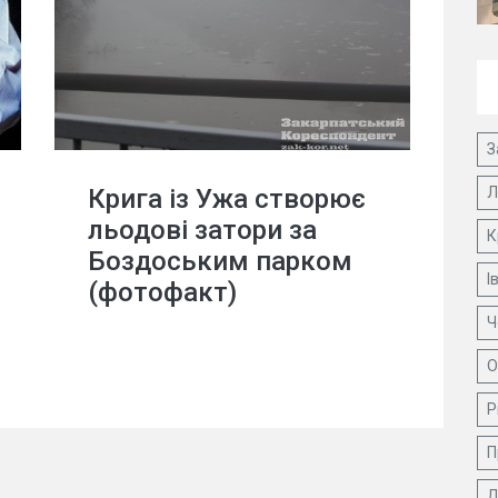
З
Крига із Ужа створює
Л
льодові затори за
К
Боздоським парком
І
(фотофакт)
Ч
О
Р
П
Д