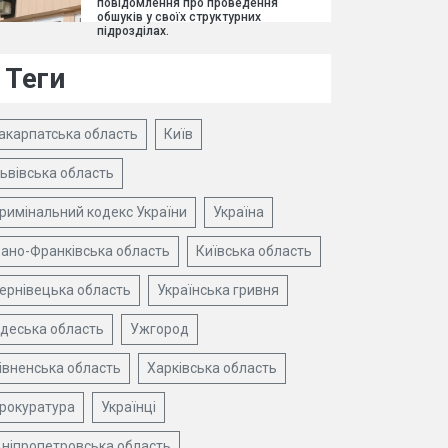
повідомлення про проведення
обшуків у своїх структурних
підрозділах.
Теги
акарпатська область
Київ
ьвівська область
римінальний кодекс України
Україна
вано-Франківська область
Київська область
ернівецька область
Українська гривня
деська область
Ужгород
івненська область
Харківська область
рокуратура
Українці
ніпропетровська область