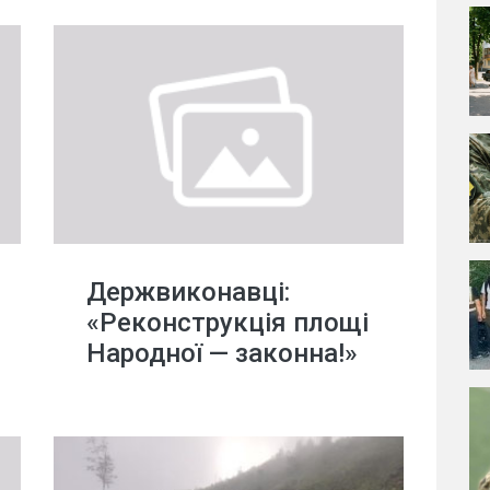
Держвиконавці:
«Реконструкція площі
Народної — законна!»