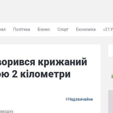
нал
Політика
Бізнес
Спорт
Економіка
«21:
творився крижаний
ою 2 кілометри
#
Надзвичайне
аводку.