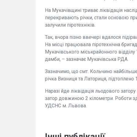
На Мукачівщині триває ліквідація наслід
перекривають річки, стали основою при
залучили піротехніків.
Так, вчора пізно ввечері вдалося підірв
На місці працювала піротехнічна брига
Мукачівського міськрайонного відділу 
дамби, – зазначає Мукачівська РДА.
Зазначимо, що смт. Кольчино найбільше
річка Визниця та Латориця, підтоплено
Наразі йде ліквідація льодового затору
затор довжиною 2 кілометри. Роботи з
УДСНС м. Львова.
Інші публікації