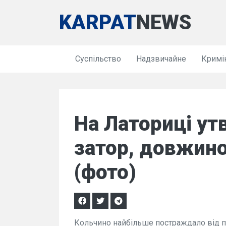
KARPAT
NEWS
Суспільство
Надзвичайне
Кримі
На Латориці у
затор, довжин
(фото)
Кольчино найбільше постраждало від п