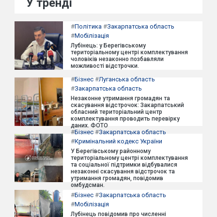
У тренді
#
Політика
#
Закарпатська область
#
Мобілізація
Лубінець: у Берегівському
територіальному центрі комплектування
чоловіків незаконно позбавляли
можливості відстрочки.
#
Бізнес
#
Луганська область
#
Закарпатська область
Незаконне утримання громадян та
скасування відстрочок: Закарпатський
обласний територіальний центр
комплектування проводить перевірку
даних. ФОТО
#
Бізнес
#
Закарпатська область
#
Кримінальний кодекс України
У Берегівському районному
територіальному центрі комплектування
та соціальної підтримки відбувалися
незаконні скасування відстрочок та
утримання громадян, повідомив
омбудсман.
#
Бізнес
#
Закарпатська область
#
Мобілізація
Лубінець повідомив про численні