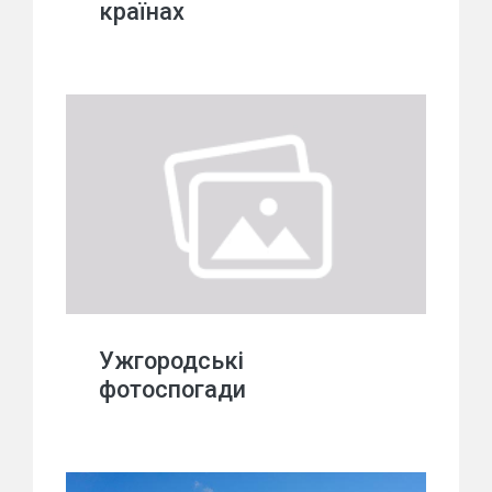
країнах
Ужгородські
фотоспогади