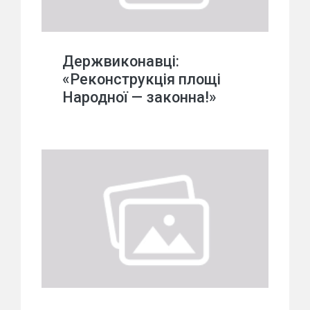
Держвиконавці:
«Реконструкція площі
Народної — законна!»