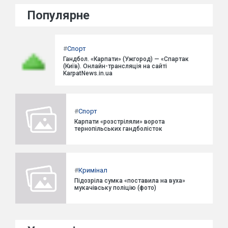
Популярне
#
Спорт
Гандбол. «Карпати» (Ужгород) — «Спартак
(Київ). Онлайн-трансляція на сайті
KarpatNews.in.ua
#
Спорт
Карпати «розстріляли» ворота
тернопільських гандболісток
#
Кримінал
Підозріла сумка «поставила на вуха»
мукачівську поліцію (фото)