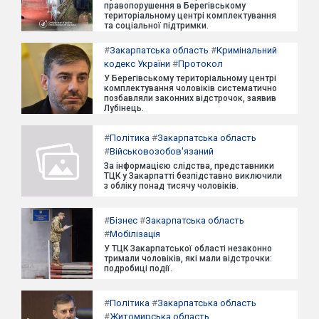
правопорушення в Берегівському
територіальному центрі комплектування
та соціальної підтримки.
#
Закарпатська область
#
Кримінальний
кодекс України
#
Протокол
У Берегівському територіальному центрі
комплектування чоловіків систематично
позбавляли законних відстрочок, заявив
Лубінець.
#
Політика
#
Закарпатська область
#
Військовозобов'язаний
За інформацією слідства, представники
ТЦК у Закарпатті безпідставно виключили
з обліку понад тисячу чоловіків.
#
Бізнес
#
Закарпатська область
#
Мобілізація
У ТЦК Закарпатської області незаконно
тримали чоловіків, які мали відстрочки:
подробиці події.
#
Політика
#
Закарпатська область
#
Житомирська область