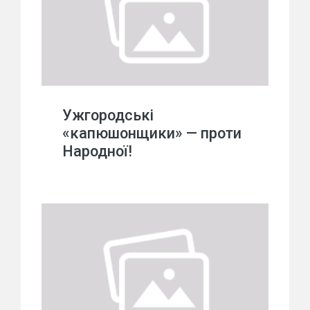
Ужгородські
«капюшонщики» — проти
Народної!