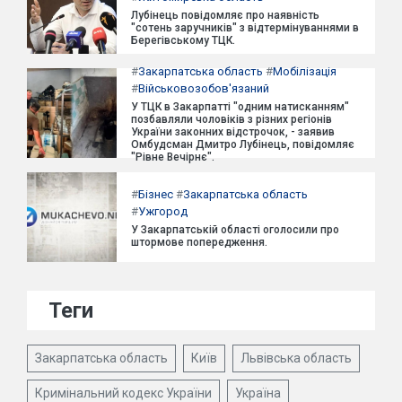
Лубінець повідомляє про наявність
"сотень заручників" з відтермінуваннями в
Берегівському ТЦК.
#
Закарпатська область
#
Мобілізація
#
Військовозобов'язаний
У ТЦК в Закарпатті "одним натисканням"
позбавляли чоловіків з різних регіонів
України законних відстрочок, - заявив
Омбудсман Дмитро Лубінець, повідомляє
"Рівне Вечірнє".
#
Бізнес
#
Закарпатська область
#
Ужгород
У Закарпатській області оголосили про
штормове попередження.
Теги
Закарпатська область
Київ
Львівська область
Кримінальний кодекс України
Україна