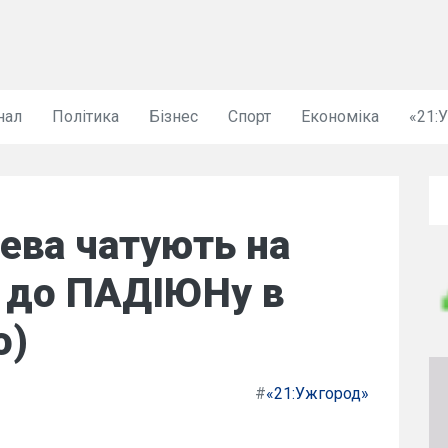
нал
Політика
Бізнес
Спорт
Економіка
«21:
ева чатують на
і до ПАДІЮНу в
о)
#
«21:Ужгород»