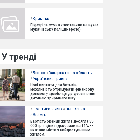
#
Кримінал
Підозріла сумка «поставила на вуха»
мукачівську поліцію (фото)
У тренді
#
Бізнес
#
Закарпатська область
#
Українська гривня
Нові виплати для батьків:
можливість отримувати фінансову
допомогу щомісяця до досягнення
дитиною трирічного віку.
#
Політика
#
Київ
#
Львівська
область
Вартість оренди житла досягла 30
000 грн: ціни підскочили на 11% --
вказано міста з найдоступнішим
житлом.