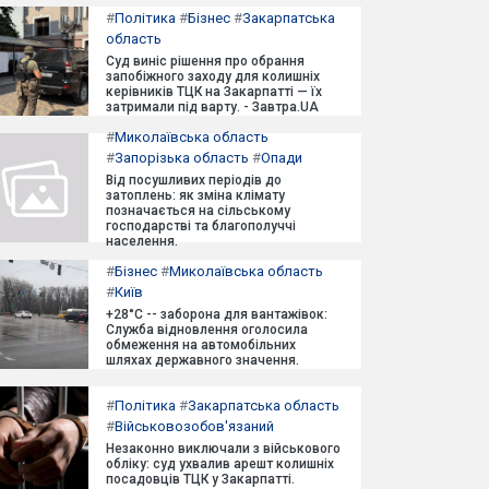
#
Політика
#
Бізнес
#
Закарпатська
область
Суд виніс рішення про обрання
запобіжного заходу для колишніх
керівників ТЦК на Закарпатті — їх
затримали під варту. - Завтра.UA
#
Миколаївська область
#
Запорізька область
#
Опади
Від посушливих періодів до
затоплень: як зміна клімату
позначається на сільському
господарстві та благополуччі
населення.
#
Бізнес
#
Миколаївська область
#
Київ
+28°C -- заборона для вантажівок:
Служба відновлення оголосила
обмеження на автомобільних
шляхах державного значення.
#
Політика
#
Закарпатська область
#
Військовозобов'язаний
Незаконно виключали з військового
обліку: суд ухвалив арешт колишніх
посадовців ТЦК у Закарпатті.