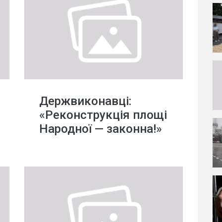
Держвиконавці:
«Реконструкція площі
Народної — законна!»