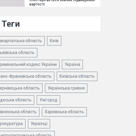
спостерігається значне підвищення
вартості.
Теги
акарпатська область
Київ
ьвівська область
римінальний кодекс України
Україна
вано-Франківська область
Київська область
ернівецька область
Українська гривня
деська область
Ужгород
івненська область
Харківська область
рокуратура
Українці
ніпропетровська область