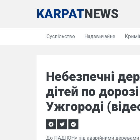
KARPAT
NEWS
Суспільство
Надзвичайне
Кримі
Небезпечні дер
дітей по дороз
Ужгороді (віде
До ПАДІЮНу під аварійними деревами