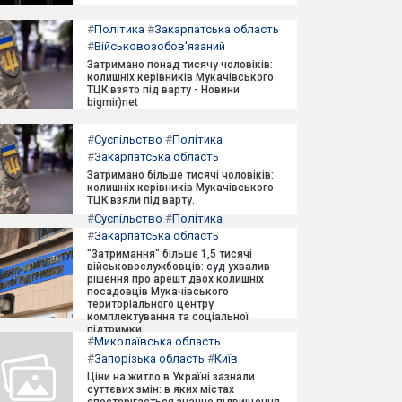
#
Політика
#
Закарпатська область
#
Військовозобов'язаний
Затримано понад тисячу чоловіків:
колишніх керівників Мукачівського
ТЦК взято під варту - Новини
bigmir)net
#
Суспільство
#
Політика
#
Закарпатська область
Затримано більше тисячі чоловіків:
колишніх керівників Мукачівського
ТЦК взяли під варту.
#
Суспільство
#
Політика
#
Закарпатська область
"Затримання" більше 1,5 тисячі
військовослужбовців: суд ухвалив
рішення про арешт двох колишніх
посадовців Мукачівського
територіального центру
комплектування та соціальної
підтримки.
#
Миколаївська область
#
Запорізька область
#
Київ
Ціни на житло в Україні зазнали
суттєвих змін: в яких містах