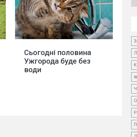
З
Сьогодні половина
Л
Ужгорода буде без
К
води
І
Ч
О
Р
П
Д