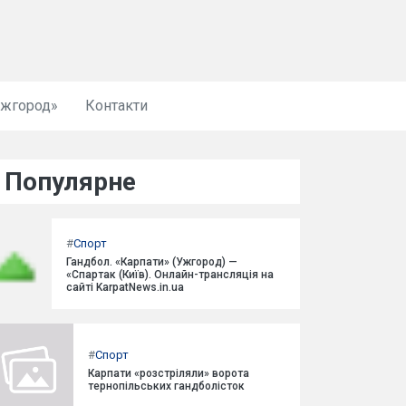
Ужгород»
Контакти
Популярне
#
Спорт
Гандбол. «Карпати» (Ужгород) —
«Спартак (Київ). Онлайн-трансляція на
сайті KarpatNews.in.ua
#
Спорт
Карпати «розстріляли» ворота
тернопільських гандболісток