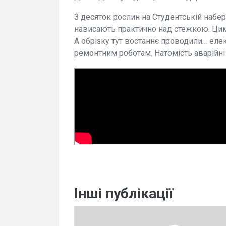
З десяток рослин на Студентській набер
нависають практично над стежкою. Цим
А обрізку тут востаннє проводили… елек
ремонтним роботам. Натомість аварійні д
Інші публікації