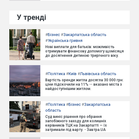
У тренді
#
Бізнес
#
Закарпатська область
#
Українська гривня
Нові виплати для батьків: можливість
отримувати фінансову допомогу щомісяця
до досягнення дитиною трирічного віку.
#
Політика
#
Київ
#
Львівська область
Вартість оренди житла досягла 30 000 грн:
ціни підскочили на 11% -- вказано міста з
найдоступнішим житлом.
#
Політика
#
Бізнес
#
Закарпатська
область
Суд виніс рішення про обрання
запобіжного заходу для колишніх
керівників ТЦК на Закарпатті — їх
затримали під варту. - Завтра.UA