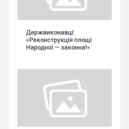
Держвиконавці:
«Реконструкція площі
Народної — законна!»