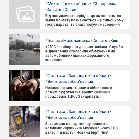
#
Миколаївська область
#
Запорізька
область
#
Опади
Від посушливих періодів до затоплень: як
зміна клімату позначається на сільському
господарстві та благополуччі населення.
#
Бізнес
#
Миколаївська область
#
Київ
+28°C -- заборона для вантажівок: Служба
відновлення оголосила обмеження на
автомобільних шляхах державного
значення.
#
Політика
#
Закарпатська область
#
Військовозобов'язаний
Незаконно виключали з військового
обліку: суд ухвалив арешт колишніх
посадовців ТЦК у Закарпатті.
#
Політика
#
Закарпатська область
#
Військовозобов'язаний
Затримано понад тисячу чоловіків:
колишніх керівників Мукачівського ТЦК
взято під варту - Новини bigmir)net