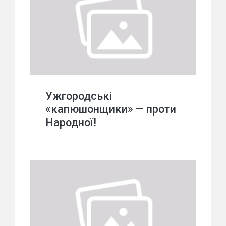
Ужгородські
«капюшонщики» — проти
Народної!