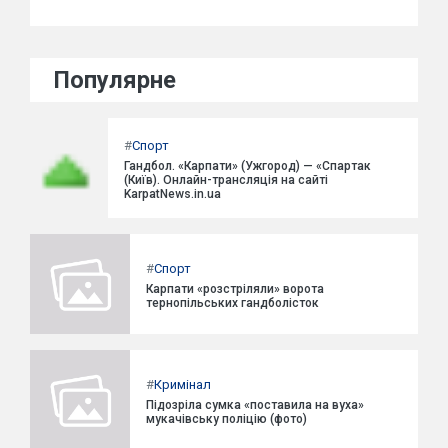
Популярне
#
Спорт
Гандбол. «Карпати» (Ужгород) — «Спартак
(Київ). Онлайн-трансляція на сайті
KarpatNews.in.ua
#
Спорт
Карпати «розстріляли» ворота
тернопільських гандболісток
#
Кримінал
Підозріла сумка «поставила на вуха»
мукачівську поліцію (фото)