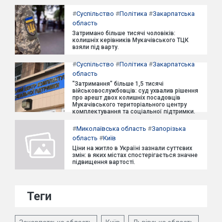
#
Суспільство
#
Політика
#
Закарпатська
область
Затримано більше тисячі чоловіків:
колишніх керівників Мукачівського ТЦК
взяли під варту.
#
Суспільство
#
Політика
#
Закарпатська
область
"Затримання" більше 1,5 тисячі
військовослужбовців: суд ухвалив рішення
про арешт двох колишніх посадовців
Мукачівського територіального центру
комплектування та соціальної підтримки.
#
Миколаївська область
#
Запорізька
область
#
Київ
Ціни на житло в Україні зазнали суттєвих
змін: в яких містах спостерігається значне
підвищення вартості.
Теги