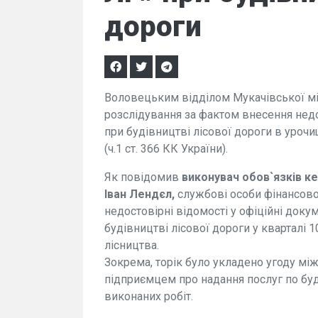
дороги
Воловецьким відділом Мукачівської мі
розслідування за фактом внесення недо
при будівництві лісової дороги в уро
(ч.1 ст. 366 КК України).
Як повідомив
виконувач обов`язків ке
Іван Лендєл,
службові особи фінансов
недостовірні відомості у офіційні докум
будівництві лісової дороги у квартал
лісництва.
Зокрема, торік було укладено угоду м
підприємцем про надання послуг по буд
виконаних робіт.