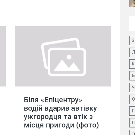
З
Л
К
І
Ч
Біля «Епіцентру»
О
водій вдарив автівку
Р
ужгородця та втік з
П
місця пригоди (фото)
Д