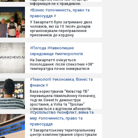
інформація не є правдивою.
#
Бізнес
#
злочинність, право та
правосуддя
#
У Закарпатті було затримано двох
чоловіків, які за 10 тисяч доларів
організовували переправлення
призовників до кордону.
#
Погода
#
Навколишнє
середовище
#
метеорологія
На Закарпатті очікується
похолодання: після спекотних +38°
температура почне знижуватися.
#
Технології
#
економіка, бізнес та
фінанси
#
База користувачів "Київстар ТБ"
перевищила півмільйонну позначку,
тоді як Sweet.tv демонструє
зростання, а Volia та "Тріолан"
стикаються з відтоком абонентів.
#
Суспільство
#
конфлікт, війна та
мир
#
злочинність, право та
правосуддя
У Закарпатському територіальному
центрі комплектування спростували