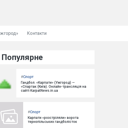
Ужгород»
Контакти
Популярне
#
Спорт
Гандбол. «Карпати» (Ужгород) —
«Спартак (Київ). Онлайн-трансляція на
сайті KarpatNews.in.ua
#
Спорт
Карпати «розстріляли» ворота
тернопільських гандболісток