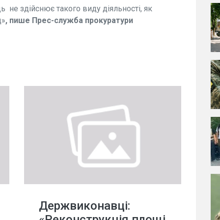
ь не здійснює такого виду діяльності, як
д»
, пише Прес-служба прокуратури
Держвиконавці:
«Реконструкція площі