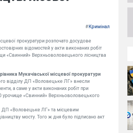
#
Кримінал
сцевої прокуратури розпочато досудове
стовірних відомостей у акти виконаних робіт
чищи «Свинний» Верхньоволовецького лісництва
рівника Мукачівської місцевої прокуратури
ого відділу ДП «Воловецьке ЛГ» внесли
енти, а саме у акти виконаних робіт при
і 10 урочище «Свинний» Верхньоволовецького
іж ДП «Воловецьке ЛГ» та місцевим
івництву мосту. Того ж дня було підписано акт