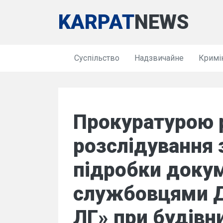
KARPAT
NEWS
Суспільство
Надзвичайне
Кримі
Прокуратурою 
розслідування 
підробки доку
службовцями Д
ЛГ» при будівни