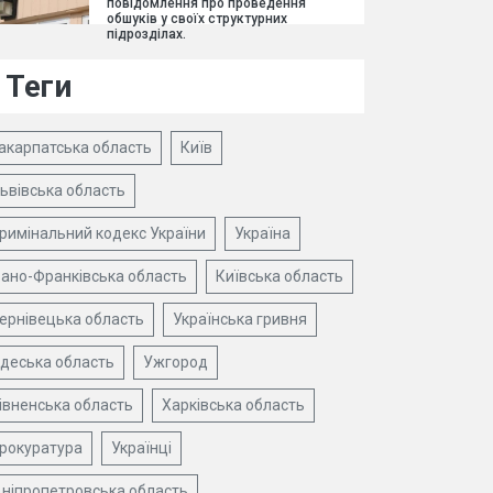
повідомлення про проведення
обшуків у своїх структурних
підрозділах.
Теги
акарпатська область
Київ
ьвівська область
римінальний кодекс України
Україна
вано-Франківська область
Київська область
ернівецька область
Українська гривня
деська область
Ужгород
івненська область
Харківська область
рокуратура
Українці
ніпропетровська область