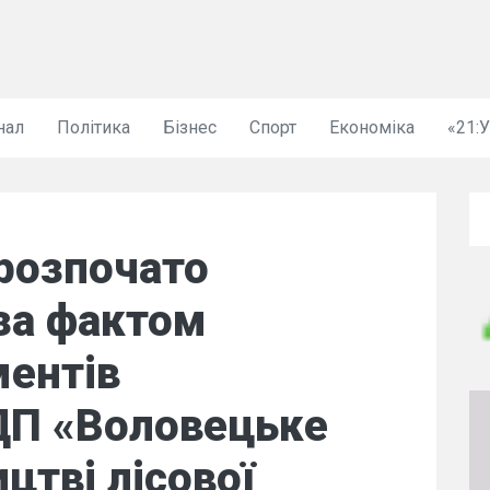
нал
Політика
Бізнес
Спорт
Економіка
«21:
розпочато
за фактом
ментів
П «Воловецьке
цтві лісової