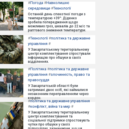
#
Погода
#
Навколишнє
середовище
#
Технології
Останній день спекотної погоди з
температурою +39°: Діденко
зробила попередження щодо
можливих гроз, шквалів до 22 м/с та
раптового зниження температури.
#
Технології
#
політика та державне
управління
#
У Закарпатському територіальному
центрі комплектування спростували
інформацію про обшуки в своїх
відділеннях.
#
Політика
#
політика та державне
управління
#
злочинність, право та
правосуддя
У Закарпатській області були
затримані двоє осіб, які займалися
незаконним переправленням через
кордон.
#
політика та державне управління
#
конфлікт, війна та мир
#
У Закарпатському територіальному
центрі комплектування та
соціальної підтримки спростовують
чутки про обшуки у своїх
підрозділах, зазначаючи, що ця