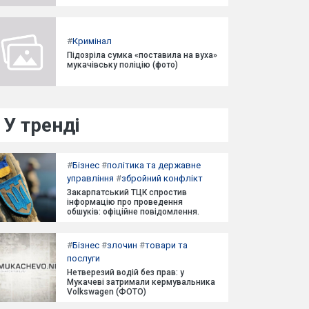
#
Кримінал
Підозріла сумка «поставила на вуха»
мукачівську поліцію (фото)
У тренді
#
Бізнес
#
політика та державне
управління
#
збройний конфлікт
Закарпатський ТЦК спростив
інформацію про проведення
обшуків: офіційне повідомлення.
#
Бізнес
#
злочин
#
товари та
послуги
Нетверезий водій без прав: у
Мукачеві затримали кермувальника
Volkswagen (ФОТО)