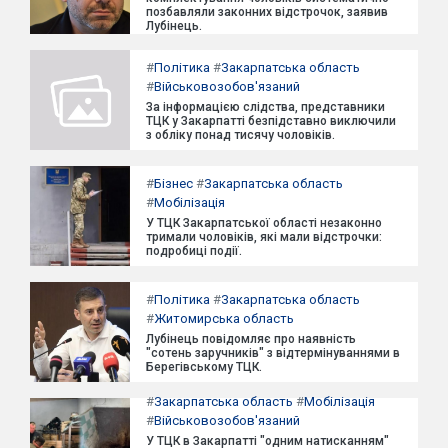
позбавляли законних відстрочок, заявив
Лубінець.
#
Політика
#
Закарпатська область
#
Військовозобов'язаний
За інформацією слідства, представники
ТЦК у Закарпатті безпідставно виключили
з обліку понад тисячу чоловіків.
#
Бізнес
#
Закарпатська область
#
Мобілізація
У ТЦК Закарпатської області незаконно
тримали чоловіків, які мали відстрочки:
подробиці події.
#
Політика
#
Закарпатська область
#
Житомирська область
Лубінець повідомляє про наявність
"сотень заручників" з відтермінуваннями в
Берегівському ТЦК.
#
Закарпатська область
#
Мобілізація
#
Військовозобов'язаний
У ТЦК в Закарпатті "одним натисканням"