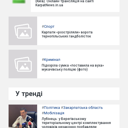
(Київ). Онлайн-трансляція на сайті
KarpatNews.in.ua
#
Спорт
Карпати «розстріляли» ворота
тернопільських гандболісток
#
Кримінал
Підозріла сумка «поставила на вуха»
мукачівську поліцію (фото)
У тренді
#
Політика
#
Закарпатська область
#
Мобілізація
Лубінець: у Берегівському
територіальному центрі комплектування
чоловіків незаконно позбавляли