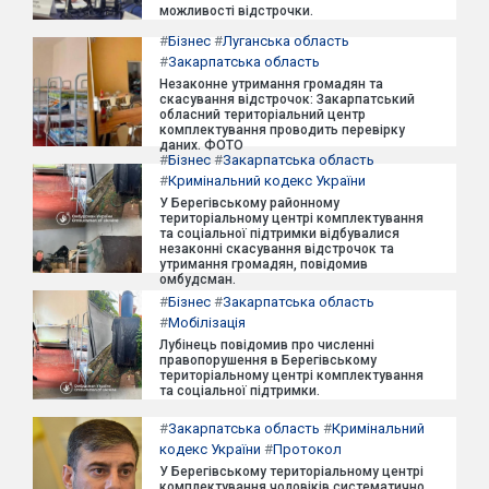
можливості відстрочки.
#
Бізнес
#
Луганська область
#
Закарпатська область
Незаконне утримання громадян та
скасування відстрочок: Закарпатський
обласний територіальний центр
комплектування проводить перевірку
даних. ФОТО
#
Бізнес
#
Закарпатська область
#
Кримінальний кодекс України
У Берегівському районному
територіальному центрі комплектування
та соціальної підтримки відбувалися
незаконні скасування відстрочок та
утримання громадян, повідомив
омбудсман.
#
Бізнес
#
Закарпатська область
#
Мобілізація
Лубінець повідомив про численні
правопорушення в Берегівському
територіальному центрі комплектування
та соціальної підтримки.
#
Закарпатська область
#
Кримінальний
кодекс України
#
Протокол
У Берегівському територіальному центрі
комплектування чоловіків систематично