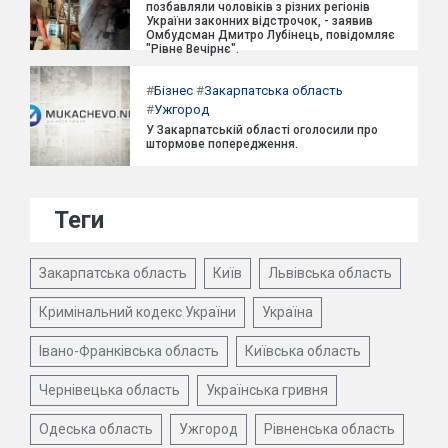
позбавляли чоловіків з різних регіонів
України законних відстрочок, - заявив
Омбудсман Дмитро Лубінець, повідомляє
"Рівне Вечірнє".
#
Бізнес
#
Закарпатська область
#
Ужгород
У Закарпатській області оголосили про
штормове попередження.
Теги
Закарпатська область
Київ
Львівська область
Кримінальний кодекс України
Україна
Івано-Франківська область
Київська область
Чернівецька область
Українська гривня
Одеська область
Ужгород
Рівненська область