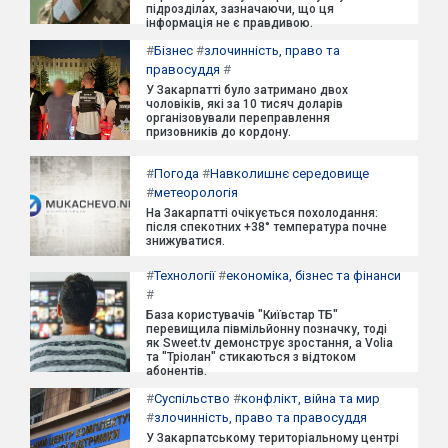
підрозділах, зазначаючи, що ця
інформація не є правдивою.
#
Бізнес
#
злочинність, право та
правосуддя
#
У Закарпатті було затримано двох
чоловіків, які за 10 тисяч доларів
організовували переправлення
призовників до кордону.
#
Погода
#
Навколишнє середовище
#
метеорологія
На Закарпатті очікується похолодання:
після спекотних +38° температура почне
знижуватися.
#
Технології
#
економіка, бізнес та фінанси
#
База користувачів "Київстар ТБ"
перевищила півмільйонну позначку, тоді
як Sweet.tv демонструє зростання, а Volia
та "Тріолан" стикаються з відтоком
абонентів.
#
Суспільство
#
конфлікт, війна та мир
#
злочинність, право та правосуддя
У Закарпатському територіальному центрі