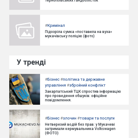
тернопільських гандболісток
#
Кримінал
Підозріла сумка «поставила на вуха»
мукачівську поліцію (фото)
У тренді
#
Бізнес
#
політика та державне
управління
#
збройний конфлікт
Закарпатський ТЦК спростив інформацію
про проведення обшуків: офіційне
повідомлення.
#
Бізнес
#
злочин
#
товари та послуги
Нетверезий водій без прав: у Мукачеві
затримали кермувальника Volkswagen
(ФОТО)