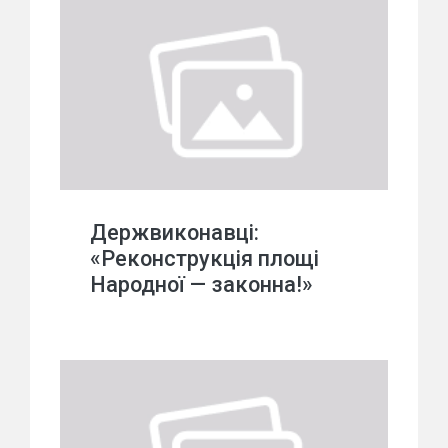
Держвиконавці:
«Реконструкція площі
Народної — законна!»