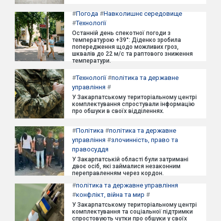
#
Погода
#
Навколишнє середовище
#
Технології
Останній день спекотної погоди з
температурою +39°: Діденко зробила
попередження щодо можливих гроз,
шквалів до 22 м/с та раптового зниження
температури.
#
Технології
#
політика та державне
управління
#
У Закарпатському територіальному центрі
комплектування спростували інформацію
про обшуки в своїх відділеннях.
#
Політика
#
політика та державне
управління
#
злочинність, право та
правосуддя
У Закарпатській області були затримані
двоє осіб, які займалися незаконним
переправленням через кордон.
#
політика та державне управління
#
конфлікт, війна та мир
#
У Закарпатському територіальному центрі
комплектування та соціальної підтримки
спростовують чутки про обшуки у своїх