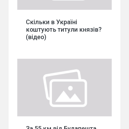
Скільки в Україні
коштують титули князів?
(відео)
За 55 км від Будапешта