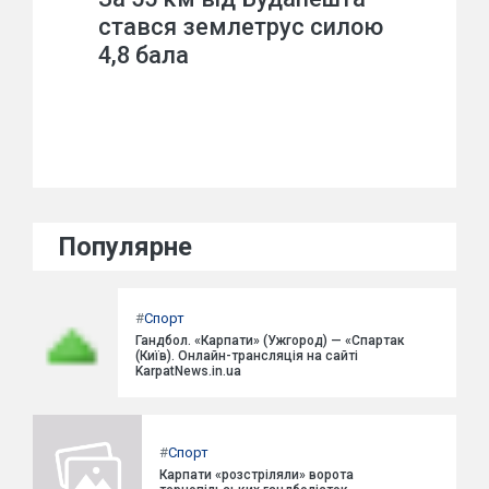
стався землетрус силою
4,8 бала
Популярне
#
Спорт
Гандбол. «Карпати» (Ужгород) — «Спартак
(Київ). Онлайн-трансляція на сайті
KarpatNews.in.ua
#
Спорт
Карпати «розстріляли» ворота