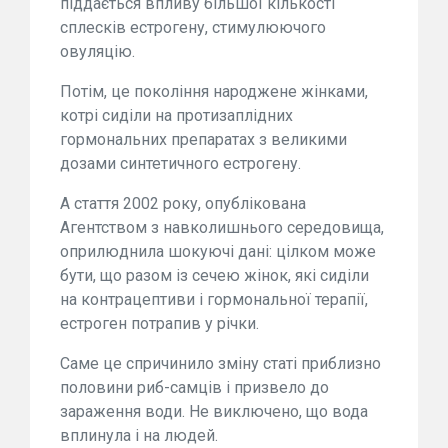
піддається впливу більшої кількості
сплесків естрогену, стимулюючого
овуляцію.
Потім, це покоління народжене жінками,
котрі сиділи на протизаплідних
гормональних препаратах з великими
дозами синтетичного естрогену.
А стаття 2002 року, опублікована
Агентством з навколишнього середовища,
оприлюднила шокуючі дані: цілком може
бути, що разом із сечею жінок, які сиділи
на контрацептиви і гормональної терапії,
естроген потрапив у річки.
Саме це спричинило зміну статі приблизно
половини риб-самців і призвело до
зараження води. Не виключено, що вода
вплинула і на людей.