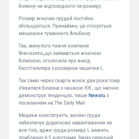
білизну не відповідного їм розміру.
Розмір жіночих грудей постійно
збільшується. Принаймні, це стосується
мешканок туманного Альбіону.
Так, минулого тижня компанія
Bravissimo,,що займається жіночою
білизною, оголосила про вихід
бюстгальтера з розміром чашечки L.
Так само через скарги жінок два роки тому
з'явилася білизна з чашкою КК., що наочно
демонструє тенденцію, пише
Newsru
з
посиланням на The Daily Mail.
Медики констатують: великі груди
забезпечує додаткове навантаження на
все тіло, адже груди розміру L важить
приблизно 6,5 кілограма. Зараз середній