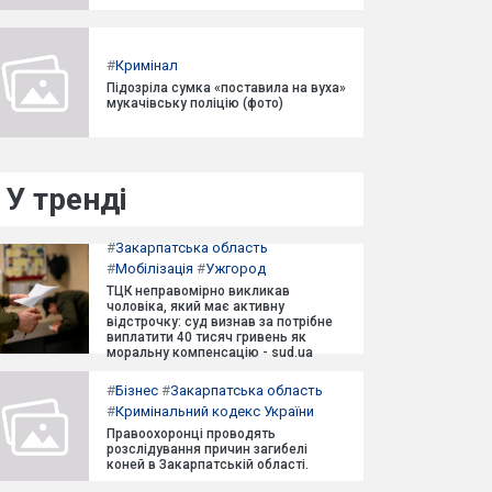
#
Кримінал
Підозріла сумка «поставила на вуха»
мукачівську поліцію (фото)
У тренді
#
Закарпатська область
#
Мобілізація
#
Ужгород
ТЦК неправомірно викликав
чоловіка, який має активну
відстрочку: суд визнав за потрібне
виплатити 40 тисяч гривень як
моральну компенсацію - sud.ua
#
Бізнес
#
Закарпатська область
#
Кримінальний кодекс України
Правоохоронці проводять
розслідування причин загибелі
коней в Закарпатській області.