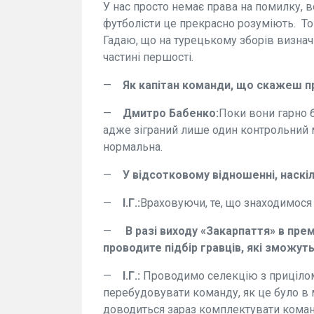
У нас просто немає права на помилку, в
футболісти це прекрасно розуміють. То
Гадаю, що на турецькому зборів визначи
частині першості.
—
Як капітан команди, що скажеш пр
—
Дмитро Бабенко:
Поки вони гарно б
адже зіграний лише один контрольний м
нормальна.
—
У відсотковому відношенні, наскі
—
І.Г.:
Враховуючи, те, що знаходимося н
—
В разі виходу «Закарпаття» в пре
проводите підбір гравців, які зможуть
—
І.Г.:
Проводимо селекцію з прицілом 
перебудовувати команду, як це було в 
доводиться зараз комплектувати кома