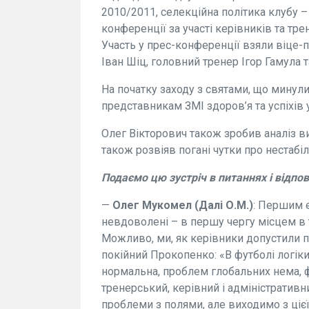
2010/2011, селекційна політика клубу –
конференції за участі керівників та тр
Участь у прес-конференції взяли віце
Іван Шіц, головний тренер Ігор Гамула 
На початку заходу з святами, що минул
представникам ЗМІ здоров’я та успіхів у
Олег Вікторович також зробив аналіз в
також розвіяв погані чутки про нестабі
Подаємо цю зустріч в питаннях і відпов
—
Олег Мукомел (Далі О.М.)
: Першим е
невдоволені – в першу чергу місцем в т
Можливо, ми, як керівники допустили пе
покійний Прокопенко: «В футболі логіки
нормальна, проблем глобальних нема, ф
тренерський, керівний і адміністратив
проблеми з полями, але виходимо з цієї 