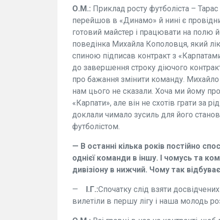
О.М.:
Приклад росту футболіста – Тарас 
перейшов в «Динамо» й нині є провідни
готовий майстер і працювати на полю йо
поведінка Михайла Кополовця, який лік
спиною підписав контракт з «Карпатами
до завершення строку діючого контрак
про бажання змінити команду. Михайло 
нам цього не сказали. Хоча ми йому пр
«Карпати», але він не схотів грати за рі
доклали чимало зусиль для його становл
футболістом.
— В останні кілька років постійно спос
однієї команди в іншу. І чомусь та ко
дивізіону в нижчий. Чому так відбува
—
І.Г.:
Спочатку слід взяти досвідчених 
вилетіли в першу лігу і наша молодь ро