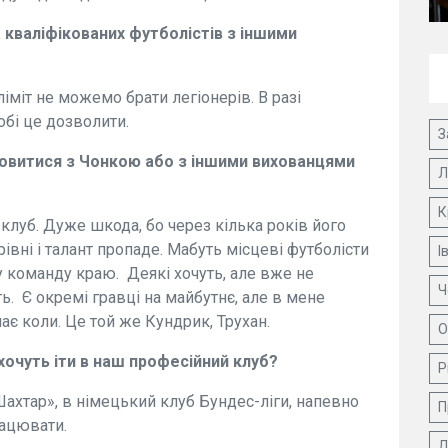
кваліфікованих футболістів з іншими
іміт не можемо брати легіонерів. В разі
бі це дозволити.
З
овитися з Чонкою або з іншими вихованцями
Л
К
 клуб. Дуже шкода, бо через кілька років його
івні і талант пропаде. Мабуть місцеві футболісти
І
у команду краю. Деякі хочуть, але вже не
Ч
ть. Є окремі гравці на майбутнє, але в мене
має коли. Це той же Кундрик, Трухан.
О
хочуть іти в наш професійний клуб?
Р
«Шахтар», в німецький клуб Бундес-ліги, напевно
П
рацювати.
Д