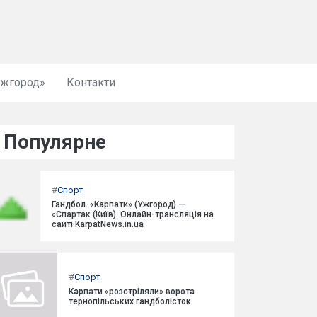
Ужгород»
Контакти
Популярне
#
Спорт
Гандбол. «Карпати» (Ужгород) —
«Спартак (Київ). Онлайн-трансляція на
сайті KarpatNews.in.ua
#
Спорт
Карпати «розстріляли» ворота
тернопільських гандболісток