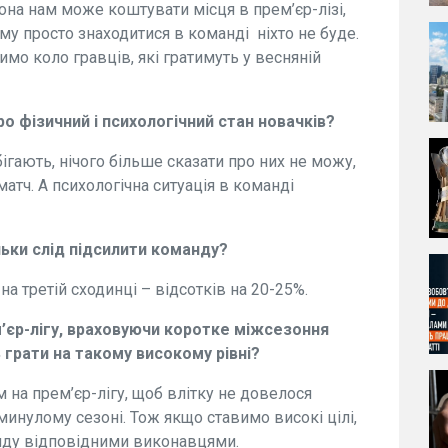
она нам може коштувати місця в прем’єр-лізі,
му просто знаходитися в команді ніхто не буде.
мо коло гравців, які гратимуть у весняній
о фізичний і психологічний стан новачків?
ігають, нічого більше сказати про них не можу,
атч. А психологічна ситуація в команді
льки слід підсилити команду?
а третій сходинці – відсотків на 20-25%.
м’єр-лігу, враховуючи коротке міжсезоння
 грати на такому високому рівні?
на прем’єр-лігу, щоб влітку не довелося
минулому сезоні. Тож якщо ставимо високі цілі,
нду відповідними виконавцями.