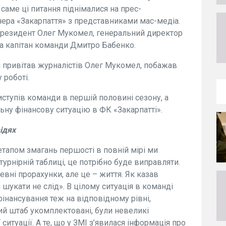
 саме ці питання піднімалися на прес-
енера «Закарпаття» з представниками мас-медіа.
-президент Олег Мукомел, генеральний директор
та капітан команди Дмитро Бабенко.
и привітав журналістів Олег Мукомел, побажав
 роботі.
иступів команди в першій половині сезону, а
льну фінансову ситуацію в ФК «Закарпатті».
ідях
тапом змагань першості в повній мірі ми
урнірній таблиці, це потрібно буде виправляти.
вні прорахунки, але це – життя. Як казав
 шукати не слід». В цілому ситуація в команді
інансування теж на відповідному рівні,
ний штаб укомплектовані, були невеликі
ситуації. А те, що у ЗМІ з’явилася інформація про