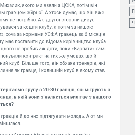
Михалик, якого ми взяли з ЦСКА, потім він
П
м гравцем збірної. А хтось думає, що він вже
му не потрібно. А з другої сторони дивує
Ч
увався за кошти клубу, а потім за нашою
», хоча за нормами УЄФА гравець за 6 місяців
ту має поставити до відома керівництво клуба
цього не зробив аж доти, поки «Карпати» самі
опонували контракт на тих же умовах, що й
дний клуб. Більше того, він обхаяв тренерів, які
ення як гравця, і колишній клуб в якому став
терігаємо групу з 20-30 гравців, які мігрують з
манда, в якій вони з’являється вилітає з вищого
ється?
гравців й до них підтягувати молодь. А от ми
зійшлася.