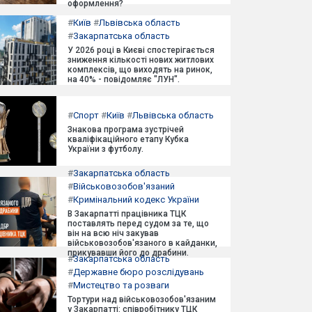
оформлення?
#
Київ
#
Львівська область
#
Закарпатська область
У 2026 році в Києві спостерігається
зниження кількості нових житлових
комплексів, що виходять на ринок,
на 40% - повідомляє "ЛУН".
#
Спорт
#
Київ
#
Львівська область
Знакова програма зустрічей
кваліфікаційного етапу Кубка
України з футболу.
#
Закарпатська область
#
Військовозобов'язаний
#
Кримінальний кодекс України
В Закарпатті працівника ТЦК
поставлять перед судом за те, що
він на всю ніч закував
військовозобов'язаного в кайданки,
прикувавши його до драбини.
#
Закарпатська область
#
Державне бюро розслідувань
#
Мистецтво та розваги
Тортури над військовозобов'язаним
у Закарпатті: співробітнику ТЦК