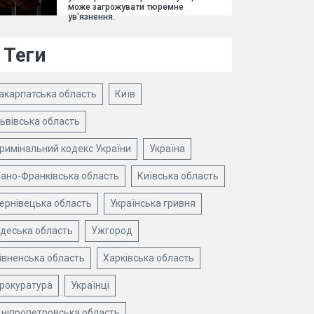
може загрожувати тюремне
ув'язнення.
Теги
акарпатська область
Київ
ьвівська область
римінальний кодекс України
Україна
вано-Франківська область
Київська область
ернівецька область
Українська гривня
деська область
Ужгород
івненська область
Харківська область
рокуратура
Українці
ніпропетровська область