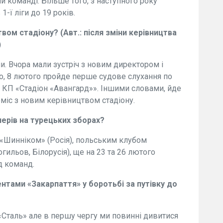
й команді. Більше того, з наступного року
-ї ліги до 19 років.
вом стадіону? (Авт.: після зміни керівництва
)
ни. Вчора мали зустріч з новим директором і
го, 8 лютого пройде перше судове слухання по
» КП «Стадіон «Авангард»». Іншими словами, йде
міс з новим керівництвом стадіону.
нерів на турецьких зборах?
«Шинніком» (Росія), польським клубом
гильов, Білорусія), ще на 23 та 26 лютого
д команд.
нтами «Закарпаття» у боротьбі за путівку до
«Сталь» але в першу чергу ми повинні дивитися