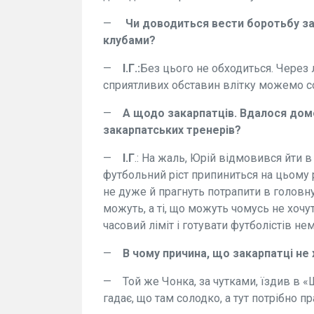
—
Чи доводиться вести боротьбу за 
клубами?
—
І.Г.:
Без цього не обходиться. Через л
сприятливих обставин влітку можемо со
—
А щодо закарпатців. Вдалося дом
закарпатських тренерів?
—
І.Г
.: На жаль, Юрій відмовився йти в
футбольний ріст припиниться на цьому р
не дуже й прагнуть потрапити в головн
можуть, а ті, що можуть чомусь не хочу
часовий ліміт і готувати футболістів не
—
В чому причина, що закарпатці не 
—
Той же Чонка, за чутками, їздив в 
гадає, що там солодко, а тут потрібно п