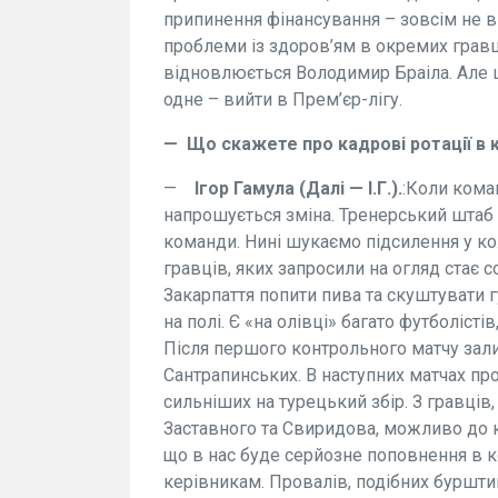
припинення фінансування – зовсім не ві
проблеми із здоров’ям в окремих гравці
відновлюється Володимир Браіла. Але 
одне – вийти в Прем’єр-лігу.
— Що скажете про кадрові ротації в 
—
Ігор Гамула (Далі — І.Г.).
:Коли кома
напрошується зміна. Тренерський штаб 
команди. Нині шукаємо підсилення у кож
гравців, яких запросили на огляд стає 
Закарпаття попити пива та скуштувати г
на полі. Є «на олівці» багато футболісті
Після першого контрольного матчу зал
Сантрапинських. В наступних матчах пр
сильніших на турецький збір. З гравців,
Заставного та Свиридова, можливо до кі
що в нас буде серйозне поповнення в 
керівникам. Провалів, подібних буршти