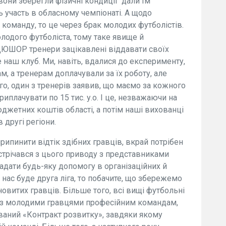
 вони зберегли фізичні кондиції дали їм
ь участь в обласному чемпіонаті. А щодо
в команду, то це через брак молодих футболістів.
лодого футболіста, тому таке явище й
СДЮШОР тренери зацікавлені віддавати своїх
е наш клуб. Ми, навіть, вдалися до експерименту,
, а тренерам доплачували за їх роботу, але
о, один з тренерів заявив, що маємо за кожного
риплачувати по 15 тис. у.о. І це, незважаючи на
джетних коштів області, а потім наші вихованці
 другі регіони.
рипинити відтік здібних гравців, вкрай потрібен
устрічався з цього приводу з представниками
надати будь-яку допомогу в організаційних й
 нас буде друга ліга, то побачите, що збережемо
овитих гравців. Більше того, всі вищі футбольні
но з молодими гравцями професійним командам,
 званий «Контракт розвитку», завдяки якому