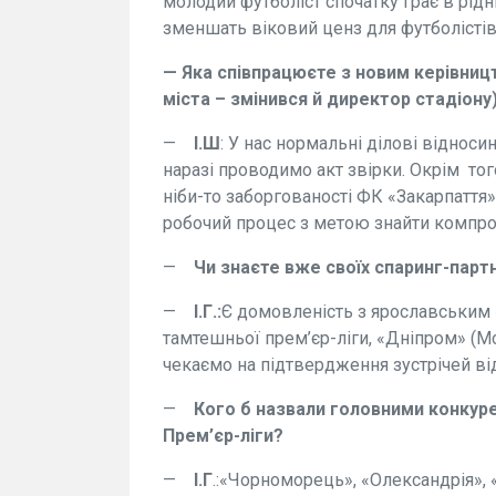
молодий футболіст спочатку грає в рідні
зменшать віковий ценз для футболістів 1
— Яка співпрацюєте з новим керівницт
міста – змінився й директор стадіону
—
І.Ш
: У нас нормальні ділові відноси
наразі проводимо акт звірки. Окрім то
ніби-то заборгованості ФК «Закарпаття
робочий процес з метою знайти компро
—
Чи знаєте вже своїх спаринг-парт
—
І.Г.:
Є домовленість з ярославським 
тамтешньої прем’єр-ліги, «Дніпром» (Мо
чекаємо на підтвердження зустрічей ві
—
Кого б назвали головними конкуре
Прем’єр-ліги?
—
І.Г
.:«Чорноморець», «Олександрія», 