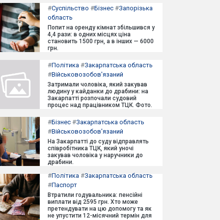
#
Суспільство
#
Бізнес
#
Запорізька
область
Попит на оренду кімнат збільшився у
4,4 рази: в одних місцях ціна
становить 1500 грн, а в інших — 6000
грн.
#
Політика
#
Закарпатська область
#
Військовозобов'язаний
Затримали чоловіка, який закував
людину у кайданки до драбини: на
Закарпатті розпочали судовий
процес над працівником ТЦК. Фото.
#
Бізнес
#
Закарпатська область
#
Військовозобов'язаний
На Закарпатті до суду відправлять
співробітника ТЦК, який уночі
закував чоловіка у наручники до
драбини.
#
Політика
#
Закарпатська область
#
Паспорт
Втратили годувальника: пенсійні
виплати від 2595 грн. Хто може
претендувати на цю допомогу та як
не упустити 12-місячний термін для