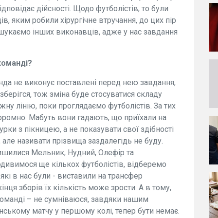
дповідає дійсності. Щодо футболістів, то були
в, яким робили хірургічне втручання, до цих пір
шукаємо інших виконавців, адже у нас завдання
команді?
нда не виконує поставлені перед нею завдання,
зберігся, тож зміна буде стосуватися складу
ну лінію, поки проглядаємо футболістів. За тих
соромно. Мабуть вони гадають, що приїхали на
урки з пікницею, а не показувати свої здібності
в, але називати прізвища заздалегідь не буду.
ишилися Мельник, Нудний, Олефір та
одивимося ще кількох футболістів, відберемо
 які в нас були - виставили на трансфер
нця зборів їх кількість може зрости. А в тому,
команді – не сумніваюся, завдяки нашим
нському матчу у першому колі, тепер бути немає.