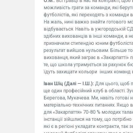
О.М.:
Всі гравці в нас на контракті, щоб
можливість грати за команди, які берут
футболістів, які переходять з команди 
На жаль, нині важко знайти готового мо
відбувається. Навіть в ужгородській 
здібних вихованців в інші команди, а н
призначили стипендію юним футболістам
результат вийшов нульовим. Більше тог
вихованця, який заграє в «Закарпатті» п
те, що школа утримується за рахунок бю
їдуть захищати кольори інших команд в
Іван Шіц (Далі — І.Ш.):
Для цього, щоб п
ще один професійний клуб в області. З
Берегова, Мукачева. Ми, навіть готові 
матеріально-технічних питаннях. Якщо в
для «Закарпаття» 70-80 % молодих талан
інстанції зійшлися на тому, що потріб
які є в регіоні укладати контракти, так