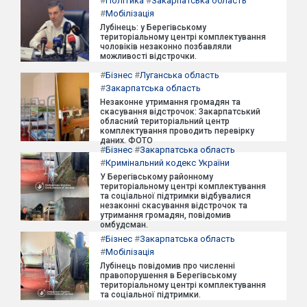
#
Політика
#
Закарпатська область
#
Мобілізація
Лубінець: у Берегівському
територіальному центрі комплектування
чоловіків незаконно позбавляли
можливості відстрочки.
#
Бізнес
#
Луганська область
#
Закарпатська область
Незаконне утримання громадян та
скасування відстрочок: Закарпатський
обласний територіальний центр
комплектування проводить перевірку
даних. ФОТО
#
Бізнес
#
Закарпатська область
#
Кримінальний кодекс України
У Берегівському районному
територіальному центрі комплектування
та соціальної підтримки відбувалися
незаконні скасування відстрочок та
утримання громадян, повідомив
омбудсман.
#
Бізнес
#
Закарпатська область
#
Мобілізація
Лубінець повідомив про численні
правопорушення в Берегівському
територіальному центрі комплектування
та соціальної підтримки.