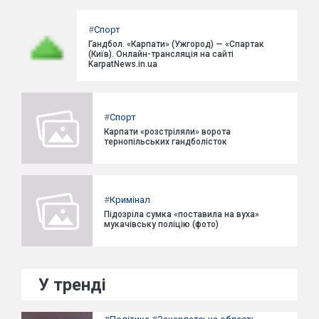
#
Спорт
Гандбол. «Карпати» (Ужгород) — «Спартак
(Київ). Онлайн-трансляція на сайті
KarpatNews.in.ua
#
Спорт
Карпати «розстріляли» ворота
тернопільських гандболісток
#
Кримінал
Підозріла сумка «поставила на вуха»
мукачівську поліцію (фото)
У тренді