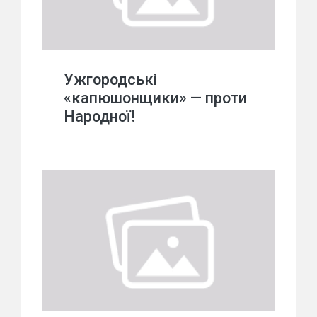
Ужгородські
«капюшонщики» — проти
Народної!