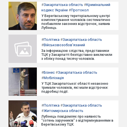
#
Закарпатська область
#
Кримінальний
кодекс України
#
Протокол
У Берегівському територіальному центрі
комплектування чоловіків систематично
позбавляли законних відстрочок, заявив
Лубінець.
#
Політика
#
Закарпатська область
#
Військовозобов'язаний
За інформацією слідства, представники
ТЦК у Закарпатті безпідставно виключили
з обліку понад тисячу чоловіків.
#
Бізнес
#
Закарпатська область
#
Мобілізація
У ТЦК Закарпатської області незаконно
тримали чоловіків, які мали відстрочки:
подробиці події.
#
Політика
#
Закарпатська область
#
Житомирська область
Лубінець повідомляє про наявність
"сотень заручників" з відтермінуваннями в
Берегівському ТЦК.