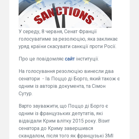
У середу, 8 червня, Сенат Франції
голосуватиме за резолюцію, яка закликає
уряд країни скасувати санкції проти Росії.
Про це повідомляє
сайт
інституції.
На голосування резолюцію винесли два
сенатори - Ів Поццо ді Борго, який також є
одним із авторів документа, та Сімон
Сутур.
Варто зауважити, що Поццо ді Борго є
одним із французьких депутатів, які
відвідали Крим влітку 2015 року. Візит
сенатора до Криму завершився
скандалом, після того як французькі ЗМІ