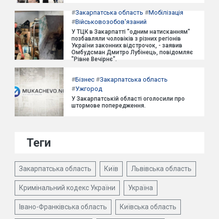
#
Закарпатська область
#
Мобілізація
#
Військовозобов'язаний
У ТЦК в Закарпатті "одним натисканням"
позбавляли чоловіків з різних регіонів
України законних відстрочок, - заявив
Омбудсман Дмитро Лубінець, повідомляє
"Рівне Вечірнє".
#
Бізнес
#
Закарпатська область
#
Ужгород
У Закарпатській області оголосили про
штормове попередження.
Теги
Закарпатська область
Київ
Львівська область
Кримінальний кодекс України
Україна
Івано-Франківська область
Київська область