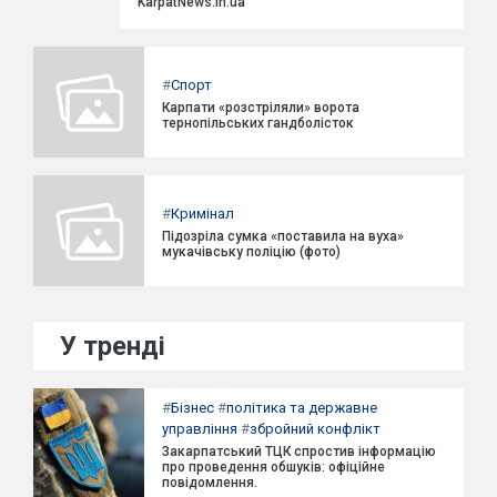
KarpatNews.in.ua
#
Спорт
Карпати «розстріляли» ворота
тернопільських гандболісток
#
Кримінал
Підозріла сумка «поставила на вуха»
мукачівську поліцію (фото)
У тренді
#
Бізнес
#
політика та державне
управління
#
збройний конфлікт
Закарпатський ТЦК спростив інформацію
про проведення обшуків: офіційне
повідомлення.