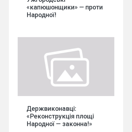
«капюшонщики» — проти
Народної!
Держвиконавці:
«Реконструкція площі
Народної — законна!»