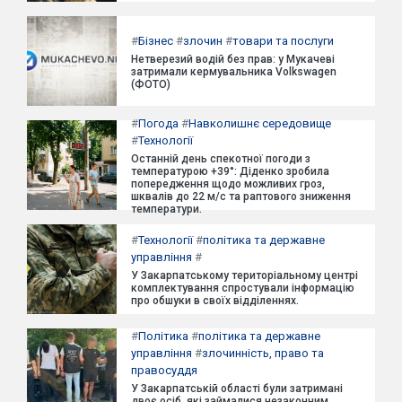
#
Бізнес
#
злочин
#
товари та послуги
Нетверезий водій без прав: у Мукачеві
затримали кермувальника Volkswagen
(ФОТО)
#
Погода
#
Навколишнє середовище
#
Технології
Останній день спекотної погоди з
температурою +39°: Діденко зробила
попередження щодо можливих гроз,
шквалів до 22 м/с та раптового зниження
температури.
#
Технології
#
політика та державне
управління
#
У Закарпатському територіальному центрі
комплектування спростували інформацію
про обшуки в своїх відділеннях.
#
Політика
#
політика та державне
управління
#
злочинність, право та
правосуддя
У Закарпатській області були затримані
двоє осіб, які займалися незаконним