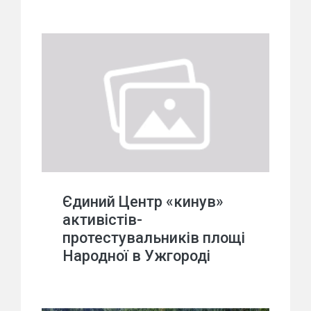
Єдиний Центр «кинув»
активістів-
протестувальників площі
Народної в Ужгороді