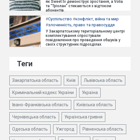
як Sweet.tv демонструє зростання, а Volia
та "Тріолан" стикаються з відтоком
абонентів.
#
Суспільство
#
конфлікт, війна та мир
#
злочинність, право та правосуддя
У Закарпатському територіальному центрі
комплектування спростували
повідомлення про проведення обшуків у
своїх структурних підрозділах.
Теги
Закарпатська область
Київ
Львівська область
Кримінальний кодекс України
Україна
Івано-Франківська область
Київська область
Чернівецька область
Українська гривня
Одеська область
Ужгород
Рівненська область