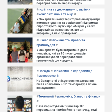
переправленням через кордон.
#
політика та державне управління
#
конфлікт, війна та мир
#
У Закарпатському територіальному центрі
комплектування та соціальної підтримки
спростовують чутки про обшуки у своїх
підрозділах, зазначаючи, що ця
інформація не є правдивою.
#
Бізнес
#
злочинність, право та
правосуддя
#
У Закарпатті було затримано двох
чоловіків, які за 10 тисяч доларів
організовували переправлення
призовників до кордону.
#
Погода
#
Навколишнє середовище
#
метеорологія
На Закарпатті очікується похолодання:
після спекотних +38° температура почне
знижуватися.
#
Технології
#
економіка, бізнес та фінанси
#
База користувачів "Київстар ТБ"
перевищила півмільйонну позначку, тоді