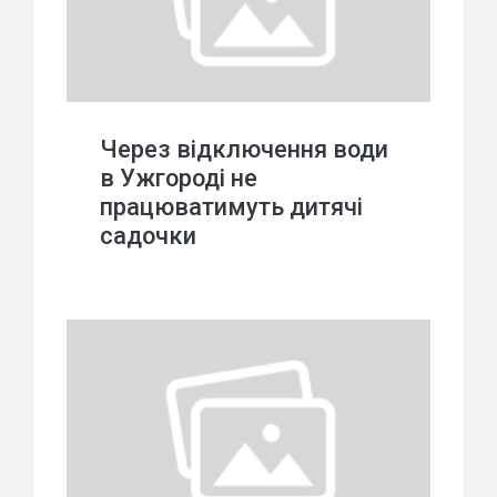
Через відключення води
в Ужгороді не
працюватимуть дитячі
садочки