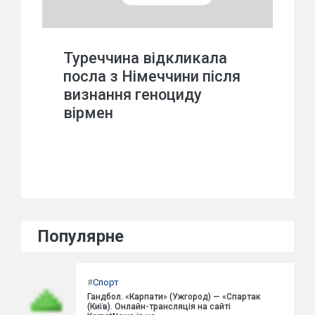
Туреччина відкликала
посла з Німеччини після
визнання геноциду
вірмен
Популярне
#
Спорт
Гандбол. «Карпати» (Ужгород) — «Спартак
(Київ). Онлайн-трансляція на сайті