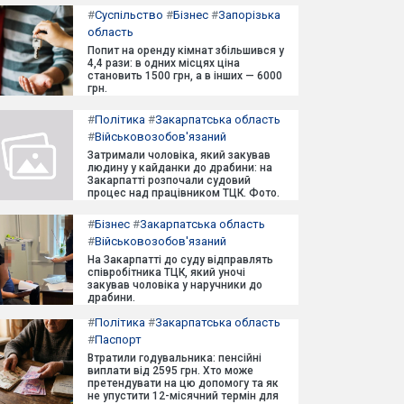
#
Суспільство
#
Бізнес
#
Запорізька
область
Попит на оренду кімнат збільшився у
4,4 рази: в одних місцях ціна
становить 1500 грн, а в інших — 6000
грн.
#
Політика
#
Закарпатська область
#
Військовозобов'язаний
Затримали чоловіка, який закував
людину у кайданки до драбини: на
Закарпатті розпочали судовий
процес над працівником ТЦК. Фото.
#
Бізнес
#
Закарпатська область
#
Військовозобов'язаний
На Закарпатті до суду відправлять
співробітника ТЦК, який уночі
закував чоловіка у наручники до
драбини.
#
Політика
#
Закарпатська область
#
Паспорт
Втратили годувальника: пенсійні
виплати від 2595 грн. Хто може
претендувати на цю допомогу та як
не упустити 12-місячний термін для