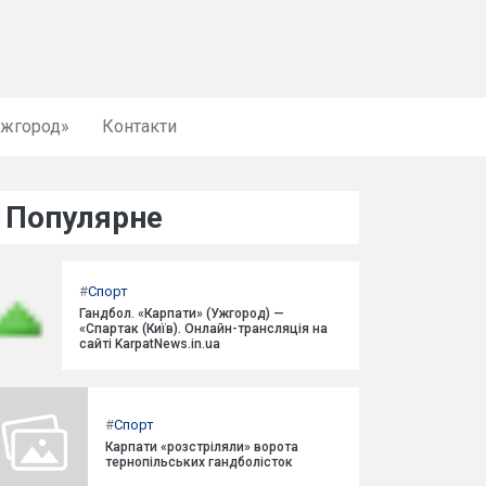
Ужгород»
Контакти
Популярне
#
Спорт
Гандбол. «Карпати» (Ужгород) —
«Спартак (Київ). Онлайн-трансляція на
сайті KarpatNews.in.ua
#
Спорт
Карпати «розстріляли» ворота
тернопільських гандболісток