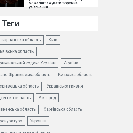
може загрожувати тюремне
ув'язнення.
Теги
акарпатська область
Київ
ьвівська область
римінальний кодекс України
Україна
вано-Франківська область
Київська область
ернівецька область
Українська гривня
деська область
Ужгород
івненська область
Харківська область
рокуратура
Українці
ніпропетровська область