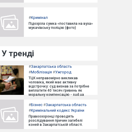
#
Кримінал
Підозріла сумка «поставила на вуха»
мукачівську поліцію (фото)
У тренді
#
Закарпатська область
#
Мобілізація
#
Ужгород
ТЦК неправомірно викликав
чоловіка, який має активну
відстрочку: суд визнав за потрібне
виплатити 40 тисяч гривень як
моральну компенсацію - sud.ua
#
Бізнес
#
Закарпатська область
#
Кримінальний кодекс України
Правоохоронці проводять
розслідування причин загибелі
коней в Закарпатській області.