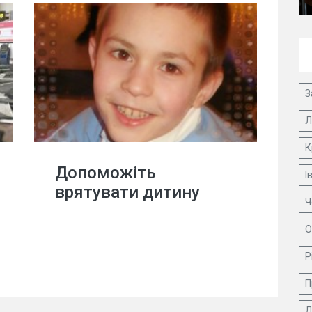
З
Л
К
Допоможіть
І
врятувати дитину
Ч
О
Р
П
Д