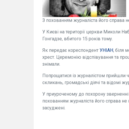
З похованням журналіста його справа н
У Києві на території церкви Миколи На
Гонгадзе, вбитого 15 років тому.
Як передає кореспондент
УНІАН
, біля
хрест. Церемонію відспівування та пр
знімали.
Попрощатися із журналістом прийшли чи
скликань, громадські діячі та відомі жу
У приуроченому до похорону зверненні
похованням журналіста його справа не
засуджені.