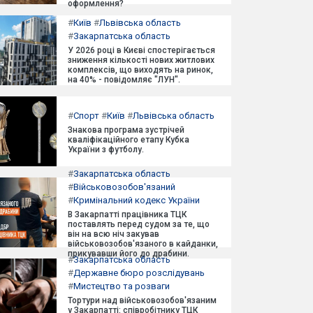
оформлення?
#
Київ
#
Львівська область
#
Закарпатська область
У 2026 році в Києві спостерігається
зниження кількості нових житлових
комплексів, що виходять на ринок,
на 40% - повідомляє "ЛУН".
#
Спорт
#
Київ
#
Львівська область
Знакова програма зустрічей
кваліфікаційного етапу Кубка
України з футболу.
#
Закарпатська область
#
Військовозобов'язаний
#
Кримінальний кодекс України
В Закарпатті працівника ТЦК
поставлять перед судом за те, що
він на всю ніч закував
військовозобов'язаного в кайданки,
прикувавши його до драбини.
#
Закарпатська область
#
Державне бюро розслідувань
#
Мистецтво та розваги
Тортури над військовозобов'язаним
у Закарпатті: співробітнику ТЦК