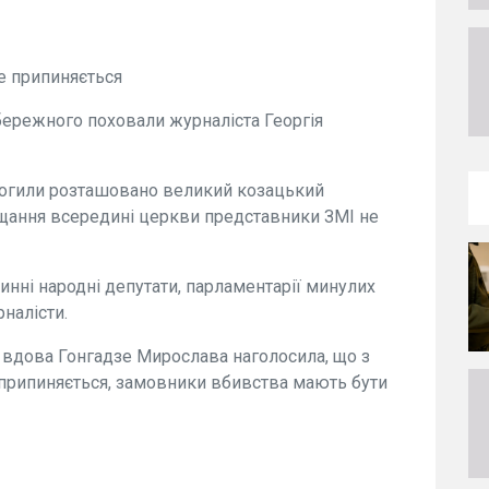
е припиняється
бережного поховали журналіста Георгія
 могили розташовано великий козацький
ощання всередині церкви представники ЗМІ не
нні народні депутати, парламентарії минулих
рналісти.
 вдова Гонгадзе Мирослава наголосила, що з
 припиняється, замовники вбивства мають бути