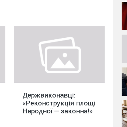
Держвиконавці:
«Реконструкція площі
Народної — законна!»