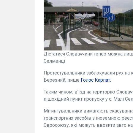
Дістатися Словаччини тепер можна лише
Селменці
Протестувальники заблокували рух на к
Березний, пише
Голос Карпат.
Таким чином, в’їзд на територію Слова
пішохідний пункт пропуску у с. Малі С
Мітингувальники вимагають скасування
транспортних засобів з іноземною реєс
Євросоюзу, які можуть ввозити авто на