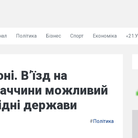
нал
Політика
Бізнес
Спорт
Економіка
«21:
ні. В’їзд на
ваччини можливий
ідні держави
#
Політика