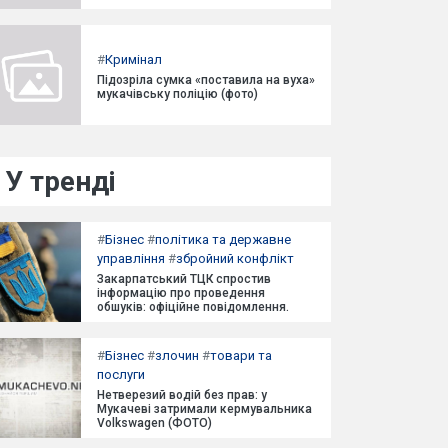
#
Кримінал
Підозріла сумка «поставила на вуха»
мукачівську поліцію (фото)
У тренді
#
Бізнес
#
політика та державне
управління
#
збройний конфлікт
Закарпатський ТЦК спростив
інформацію про проведення
обшуків: офіційне повідомлення.
#
Бізнес
#
злочин
#
товари та
послуги
Нетверезий водій без прав: у
Мукачеві затримали кермувальника
Volkswagen (ФОТО)