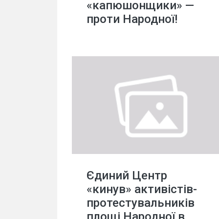
«капюшонщики» —
проти Народної!
Єдиний Центр
«кинув» активістів-
протестувальників
площі Народної в