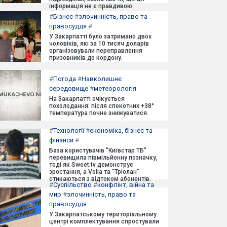
інформація не є правдивою.
#
Бізнес
#
злочинність, право та
правосуддя
#
У Закарпатті було затримано двох
чоловіків, які за 10 тисяч доларів
організовували переправлення
призовників до кордону.
#
Погода
#
Навколишнє
середовище
#
метеорологія
На Закарпатті очікується
похолодання: після спекотних +38°
температура почне знижуватися.
#
Технології
#
економіка, бізнес та
фінанси
#
База користувачів "Київстар ТБ"
перевищила півмільйонну позначку,
тоді як Sweet.tv демонструє
зростання, а Volia та "Тріолан"
стикаються з відтоком абонентів.
#
Суспільство
#
конфлікт, війна та
мир
#
злочинність, право та
правосуддя
У Закарпатському територіальному
центрі комплектування спростували