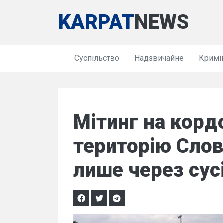
KARPAT
NEWS
Суспільство
Надзвичайне
Кримі
Мітинг на кордо
територію Сло
лише через сус