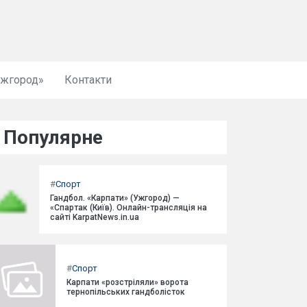
Ужгород»
Контакти
Популярне
#
Спорт
Гандбол. «Карпати» (Ужгород) —
«Спартак (Київ). Онлайн-трансляція на
сайті KarpatNews.in.ua
#
Спорт
Карпати «розстріляли» ворота
тернопільських гандболісток