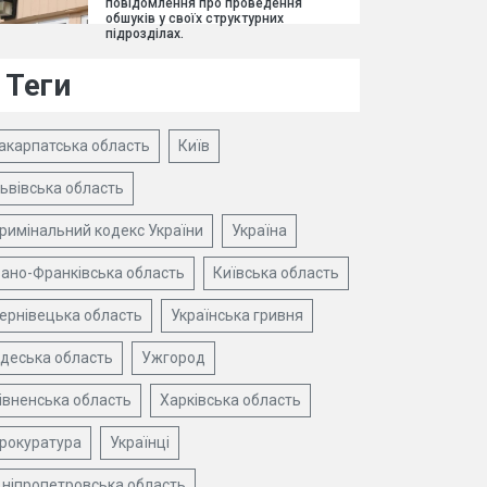
повідомлення про проведення
обшуків у своїх структурних
підрозділах.
Теги
акарпатська область
Київ
ьвівська область
римінальний кодекс України
Україна
вано-Франківська область
Київська область
ернівецька область
Українська гривня
деська область
Ужгород
івненська область
Харківська область
рокуратура
Українці
ніпропетровська область