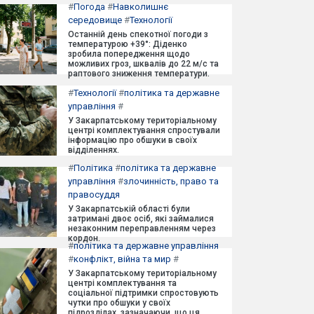
#
Погода
#
Навколишнє
середовище
#
Технології
Останній день спекотної погоди з
температурою +39°: Діденко
зробила попередження щодо
можливих гроз, шквалів до 22 м/с та
раптового зниження температури.
#
Технології
#
політика та державне
управління
#
У Закарпатському територіальному
центрі комплектування спростували
інформацію про обшуки в своїх
відділеннях.
#
Політика
#
політика та державне
управління
#
злочинність, право та
правосуддя
У Закарпатській області були
затримані двоє осіб, які займалися
незаконним переправленням через
кордон.
#
політика та державне управління
#
конфлікт, війна та мир
#
У Закарпатському територіальному
центрі комплектування та
соціальної підтримки спростовують
чутки про обшуки у своїх
підрозділах, зазначаючи, що ця