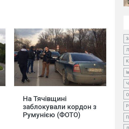
З
Л
К
І
Ч
О
На Тячівщині
заблокували кордон з
Р
Румунією (ФОТО)
П
Д