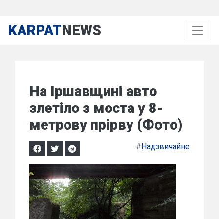
KARPAT
NEWS
На Іршавщині авто
злетіло з моста у 8-
метрову прірву (Фото)
#
Надзвичайне