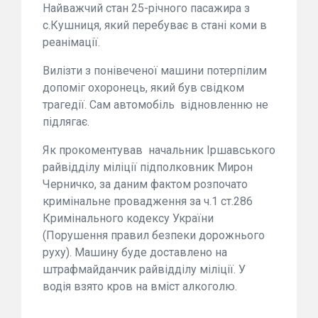
Найважчий стан 25-річного пасажира з
с.Кушниця, який перебуває в стані коми в
реанімації.
Вилізти з понівеченої машини потерпілим
допоміг охоронець, який був свідком
трагедії. Сам автомобіль відновленню не
підлягає.
Як прокоментував начальник Іршавського
райвідділу міліції підполковник Мирон
Черничко, за даним фактом розпочато
кримінальне провадження за ч.1 ст.286
Кримінального кодексу України
(Порушення правил безпеки дорожнього
руху). Машину буде доставлено на
штрафмайданчик райвідділу міліції. У
водія взято кров на вміст алкоголю.