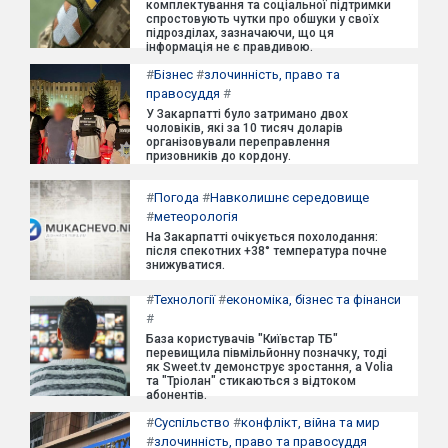
комплектування та соціальної підтримки
спростовують чутки про обшуки у своїх
підрозділах, зазначаючи, що ця
інформація не є правдивою.
#
Бізнес
#
злочинність, право та
правосуддя
#
У Закарпатті було затримано двох
чоловіків, які за 10 тисяч доларів
організовували переправлення
призовників до кордону.
#
Погода
#
Навколишнє середовище
#
метеорологія
На Закарпатті очікується похолодання:
після спекотних +38° температура почне
знижуватися.
#
Технології
#
економіка, бізнес та фінанси
#
База користувачів "Київстар ТБ"
перевищила півмільйонну позначку, тоді
як Sweet.tv демонструє зростання, а Volia
та "Тріолан" стикаються з відтоком
абонентів.
#
Суспільство
#
конфлікт, війна та мир
#
злочинність, право та правосуддя