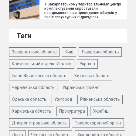
У Закарпатському територіальному центрі
комплектування спростували
повідомлення про проведення обшуків у
своїх структурних підрозділах.
Теги
Закарпатська область
Київ
Львівська область
Кримінальний кодекс України
Україна
Івано-Франківська область
Київська область
Чернівецька область
Українська гривня
Одеська область
Ужгород
Рівненська область
Харківська область
Прокуратура
Українці
Дніпропетровська область
Правоохоронний орган
Львів
Черкаська область
Хмельницька область