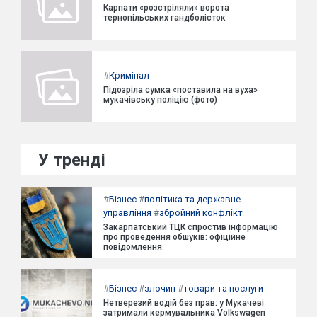
Карпати «розстріляли» ворота
тернопільських гандболісток
#
Кримінал
Підозріла сумка «поставила на вуха»
мукачівську поліцію (фото)
У тренді
#
Бізнес
#
політика та державне
управління
#
збройний конфлікт
Закарпатський ТЦК спростив інформацію
про проведення обшуків: офіційне
повідомлення.
#
Бізнес
#
злочин
#
товари та послуги
Нетверезий водій без прав: у Мукачеві
затримали кермувальника Volkswagen