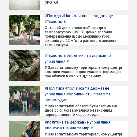
(ФОТО)
#
Погода
#
Навколишнє середовище
#
Технології
Останній день спекотної погоди з
температурою +39°: Діденко зробила
попередження щодо можливих гроз,
шквалів до 22 м/с та раптового зниження
температури.
#
Технології
#
політика та державне
управління
#
У Закарпатському територіальному центрі
комплектування спростували інформацію
про обшуки в своїх відділеннях.
#
Політика
#
політика та державне
управління
#
злочинність, право та
правосуддя
У Закарпатській області були затримані
двоє осіб, які займалися незаконним
переправленням через кордон.
#
політика та державне управління
#
конфлікт, війна та мир
#
У Закарпатському територіальному центрі