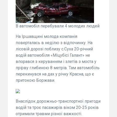
В автомобіл перебували 4 молодих людей
На Іршавщині молода компанія
поверталась в неділю з відпочинку. На
лісовій дорозі поблизу с.Суха 20-річний
водій автомобіля «Міцубісі Галант» не
впорався з керуванням і злетів з моста у
прірву глибиною 8 метрів. Там автомобіль
перекинувся на дах у річку Красна, що є
притокою Боржави.
Внаслідок дорожньо-транспортної пригоди
водій та троє пасажирів віком 20-25 років
отримали травми різної важкості.