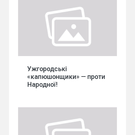
Ужгородські
«капюшонщики» — проти
Народної!