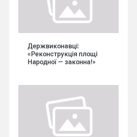
Держвиконавці:
«Реконструкція площі
Народної — законна!»