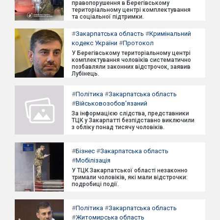
правопорушення в Берегівському
територіальному центрі комплектування
та соціальної підтримки.
#
Закарпатська область
#
Кримінальний
кодекс України
#
Протокол
У Берегівському територіальному центрі
комплектування чоловіків систематично
позбавляли законних відстрочок, заявив
Лубінець.
#
Політика
#
Закарпатська область
#
Військовозобов'язаний
За інформацією слідства, представники
ТЦК у Закарпатті безпідставно виключили
з обліку понад тисячу чоловіків.
#
Бізнес
#
Закарпатська область
#
Мобілізація
У ТЦК Закарпатської області незаконно
тримали чоловіків, які мали відстрочки:
подробиці події.
#
Політика
#
Закарпатська область
#
Житомирська область