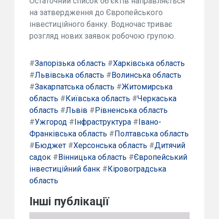
Остаточний список об'єктів направляється
на затвердження до Європейського
інвестиційного банку. Водночас триває
розгляд нових заявок робочою групою.
#
Запорізька область
#
Харківська область
#
Львівська область
#
Волинська область
#
Закарпатська область
#
Житомирська
область
#
Київська область
#
Черкаська
область
#
Львів
#
Рівненська область
#
Ужгород
#
Інфраструктура
#
Івано-
Франківська область
#
Полтавська область
#
Бюджет
#
Херсонська область
#
Дитячий
садок
#
Вінницька область
#
Європейський
інвестиційний банк
#
Кіровоградська
область
Інші публікації