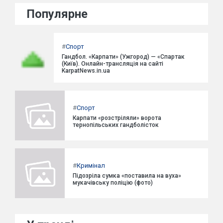
Популярне
#
Спорт
Гандбол. «Карпати» (Ужгород) — «Спартак
(Київ). Онлайн-трансляція на сайті
KarpatNews.in.ua
#
Спорт
Карпати «розстріляли» ворота
тернопільських гандболісток
#
Кримінал
Підозріла сумка «поставила на вуха»
мукачівську поліцію (фото)