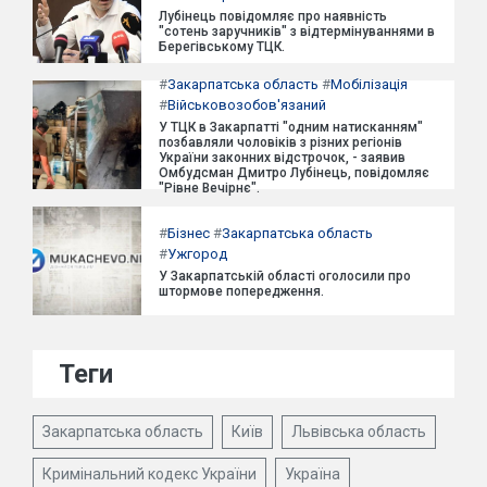
Лубінець повідомляє про наявність
"сотень заручників" з відтермінуваннями в
Берегівському ТЦК.
#
Закарпатська область
#
Мобілізація
#
Військовозобов'язаний
У ТЦК в Закарпатті "одним натисканням"
позбавляли чоловіків з різних регіонів
України законних відстрочок, - заявив
Омбудсман Дмитро Лубінець, повідомляє
"Рівне Вечірнє".
#
Бізнес
#
Закарпатська область
#
Ужгород
У Закарпатській області оголосили про
штормове попередження.
Теги
Закарпатська область
Київ
Львівська область
Кримінальний кодекс України
Україна