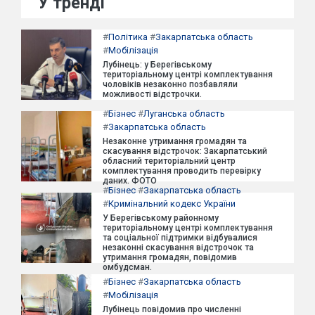
У тренді
#
Політика
#
Закарпатська область
#
Мобілізація
Лубінець: у Берегівському
територіальному центрі комплектування
чоловіків незаконно позбавляли
можливості відстрочки.
#
Бізнес
#
Луганська область
#
Закарпатська область
Незаконне утримання громадян та
скасування відстрочок: Закарпатський
обласний територіальний центр
комплектування проводить перевірку
даних. ФОТО
#
Бізнес
#
Закарпатська область
#
Кримінальний кодекс України
У Берегівському районному
територіальному центрі комплектування
та соціальної підтримки відбувалися
незаконні скасування відстрочок та
утримання громадян, повідомив
омбудсман.
#
Бізнес
#
Закарпатська область
#
Мобілізація
Лубінець повідомив про численні