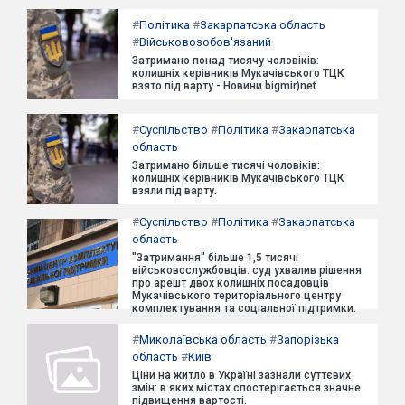
#
Політика
#
Закарпатська область
#
Військовозобов'язаний
Затримано понад тисячу чоловіків:
колишніх керівників Мукачівського ТЦК
взято під варту - Новини bigmir)net
#
Суспільство
#
Політика
#
Закарпатська
область
Затримано більше тисячі чоловіків:
колишніх керівників Мукачівського ТЦК
взяли під варту.
#
Суспільство
#
Політика
#
Закарпатська
область
"Затримання" більше 1,5 тисячі
військовослужбовців: суд ухвалив рішення
про арешт двох колишніх посадовців
Мукачівського територіального центру
комплектування та соціальної підтримки.
#
Миколаївська область
#
Запорізька
область
#
Київ
Ціни на житло в Україні зазнали суттєвих
змін: в яких містах спостерігається значне
підвищення вартості.