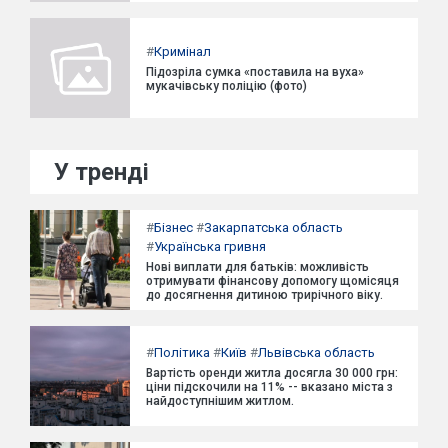
#
Кримінал
Підозріла сумка «поставила на вуха»
мукачівську поліцію (фото)
У тренді
#
Бізнес
#
Закарпатська область
#
Українська гривня
Нові виплати для батьків: можливість
отримувати фінансову допомогу щомісяця
до досягнення дитиною трирічного віку.
#
Політика
#
Київ
#
Львівська область
Вартість оренди житла досягла 30 000 грн:
ціни підскочили на 11% -- вказано міста з
найдоступнішим житлом.