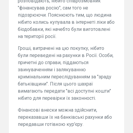
розповідають, нібито співрозмовник
"фінансував росію", сам того не
підозрюючи. Пояснюють тим, що людина
нібито колись купувала в інтернеті ліки або
біодобавки, які начебто були виготовлені
на території росії.
Гроші, витрачені на цю покупку, нібито
були переведені на рахунки в Росії. Особи,
причетні до справи, піддаються
звинуваченням і залякуванню
кримінальним переслідуванням за "зраду
батьківщини". Після цього шахраї
вимагають передати "всі доступні кошти"
нібито для перевірки їх законності.
Фінансові внески можна здійснити,
переказавши їх на банківські рахунки або
передавши готівкою кур'єру.