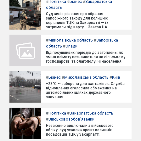
#
Політика
#
Бізнес
#
Закарпатська
область
Суд виніс рішення про обрання
запобіжного заходу для колишніх
керівників ТЦК на Закарпатті — їх
затримали під варту. - Завтра.UA
#
Миколаївська область
#
Запорізька
область
#
Опади
Від посушливих періодів до затоплень: як
зміна клімату позначається на сільському
господарстві та благополуччі населення.
#
Бізнес
#
Миколаївська область
#
Київ
+28°C -- заборона для вантажівок: Служба
відновлення оголосила обмеження на
автомобільних шляхах державного
значення.
#
Політика
#
Закарпатська область
#
Військовозобов'язаний
Незаконно виключали з військового
обліку: суд ухвалив арешт колишніх
посадовців ТЦК у Закарпатті.