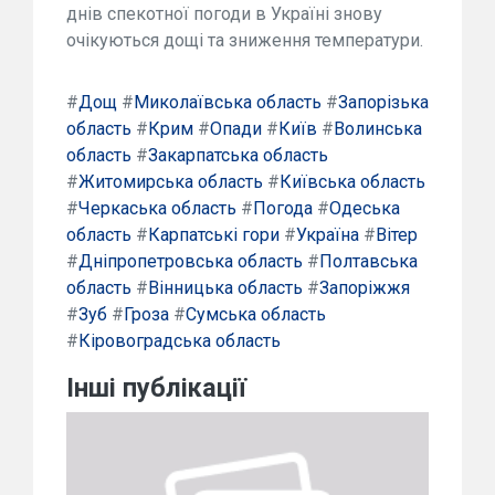
днів спекотної погоди в Україні знову
очікуються дощі та зниження температури.
#
Дощ
#
Миколаївська область
#
Запорізька
область
#
Крим
#
Опади
#
Київ
#
Волинська
область
#
Закарпатська область
#
Житомирська область
#
Київська область
#
Черкаська область
#
Погода
#
Одеська
область
#
Карпатські гори
#
Україна
#
Вітер
#
Дніпропетровська область
#
Полтавська
область
#
Вінницька область
#
Запоріжжя
#
Зуб
#
Гроза
#
Сумська область
#
Кіровоградська область
Інші публікації