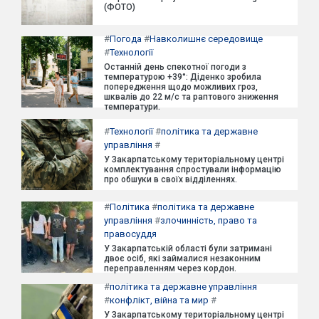
(ФОТО)
#
Погода
#
Навколишнє середовище
#
Технології
Останній день спекотної погоди з
температурою +39°: Діденко зробила
попередження щодо можливих гроз,
шквалів до 22 м/с та раптового зниження
температури.
#
Технології
#
політика та державне
управління
#
У Закарпатському територіальному центрі
комплектування спростували інформацію
про обшуки в своїх відділеннях.
#
Політика
#
політика та державне
управління
#
злочинність, право та
правосуддя
У Закарпатській області були затримані
двоє осіб, які займалися незаконним
переправленням через кордон.
#
політика та державне управління
#
конфлікт, війна та мир
#
У Закарпатському територіальному центрі