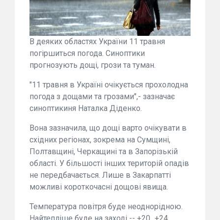
В деяких областях України 11 травня
погіршиться погода. Синоптики
прогнозують дощі, грози та туман.
"11 травня в Україні очікується прохолодна
погода з дощами та грозами",- зазначає
синоптикиня Наталка Діденко.
Вона зазначила, що дощі варто очікувати в
східних регіонах, зокрема на Сумщині,
Полтавщині, Черкащині та в Запорізькій
області. У більшості інших територій опадів
не передбачається. Лише в Закарпатті
можливі короткочасні дощові явища.
Температура повітря буде неоднорідною.
Найтепліше буде на заході -- +20...+24