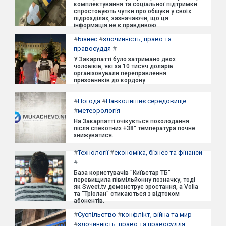
комплектування та соціальної підтримки
спростовують чутки про обшуки у своїх
підрозділах, зазначаючи, що ця
інформація не є правдивою.
#
Бізнес
#
злочинність, право та
правосуддя
#
У Закарпатті було затримано двох
чоловіків, які за 10 тисяч доларів
організовували переправлення
призовників до кордону.
#
Погода
#
Навколишнє середовище
#
метеорологія
На Закарпатті очікується похолодання:
після спекотних +38° температура почне
знижуватися.
#
Технології
#
економіка, бізнес та фінанси
#
База користувачів "Київстар ТБ"
перевищила півмільйонну позначку, тоді
як Sweet.tv демонструє зростання, а Volia
та "Тріолан" стикаються з відтоком
абонентів.
#
Суспільство
#
конфлікт, війна та мир
#
злочинність, право та правосуддя