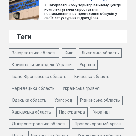
У Закарпатському територіальному центрі
комплектування спростували
повідомлення про проведення обшуків у
своїх структурних підрозділах.
Теги
Закарпатська область
Київ
Львівська область
Кримінальний кодекс України
Україна
Івано-Франківська область
Київська область
Чернівецька область
Українська гривня
Одеська область
Ужгород
Рівненська область
Харківська область
Прокуратура
Українці
Дніпропетровська область
Правоохоронний орган
Львів
Черкаська область
Хмельницька область