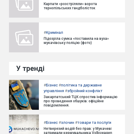
Карпати «розстріляли» ворота
тернопільських гандболісток
#
Кримінал
Підозріла сумка «поставила на вуха»
мукачівську поліцію (фото)
У тренді
#
Бізнес
#
політика та державне
управління
#
збройний конфлікт
Закарпатський ТЦК спростив інформацію
про проведення обшуків: офіційне
повідомлення.
#
Бізнес
#
злочин
#
товари та послуги
Нетверезий водій без прав: у Мукачеві
затримали кермувальника Volkswagen