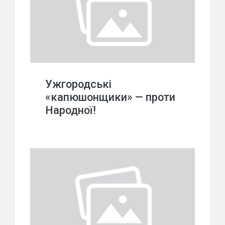
Ужгородські
«капюшонщики» — проти
Народної!