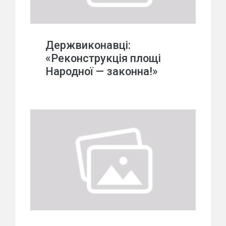
Держвиконавці:
«Реконструкція площі
Народної — законна!»