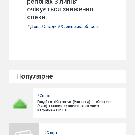
регіонах 3 липня
очікується зниження
спеки.
#
Дощ
#
Опади
#
Харківська область
Популярне
#
Спорт
Гандбол. «Карпати» (Ужгород) — «Спартак
(Київ). Онлайн-трансляція на сайті
KarpatNews.in.ua
#
Спорт