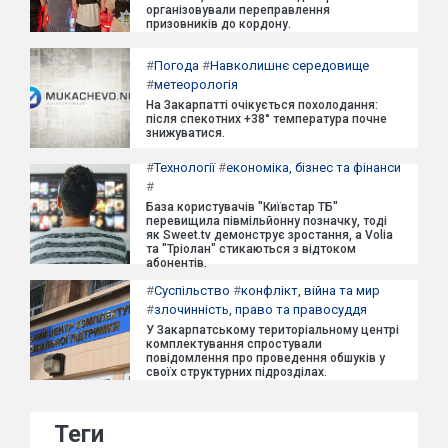
організовували переправлення
призовників до кордону.
#
Погода
#
Навколишнє середовище
#
метеорологія
На Закарпатті очікується похолодання:
після спекотних +38° температура почне
знижуватися.
#
Технології
#
економіка, бізнес та фінанси
#
База користувачів "Київстар ТБ"
перевищила півмільйонну позначку, тоді
як Sweet.tv демонструє зростання, а Volia
та "Тріолан" стикаються з відтоком
абонентів.
#
Суспільство
#
конфлікт, війна та мир
#
злочинність, право та правосуддя
У Закарпатському територіальному центрі
комплектування спростували
повідомлення про проведення обшуків у
своїх структурних підрозділах.
Теги