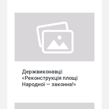
Держвиконавці:
«Реконструкція площі
Народної — законна!»