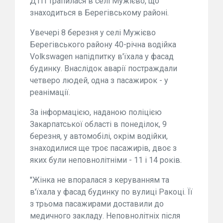
ДТП трапилася в селі Мужієво, що
знаходиться в Берегівському районі.
Увечері 8 березня у селі Мужієво
Берегівського району 40-річна водійка
Volkswagen напідпитку в'їхала у фасад
будинку. Внаслідок аварії постраждали
четверо людей, одна з пасажирок - у
реанімації.
За інформацією, наданою поліцією
Закарпатської області в понеділок, 9
березня, у автомобілі, окрім водійки,
знаходилися ще троє пасажирів, двоє з
яких були неповнолітніми - 11 і 14 років.
"Жінка не впоралася з керуванням та
в'їхала у фасад будинку по вулиці Ракоці. Її
з трьома пасажирами доставили до
медичного закладу. Неповнолітніх після