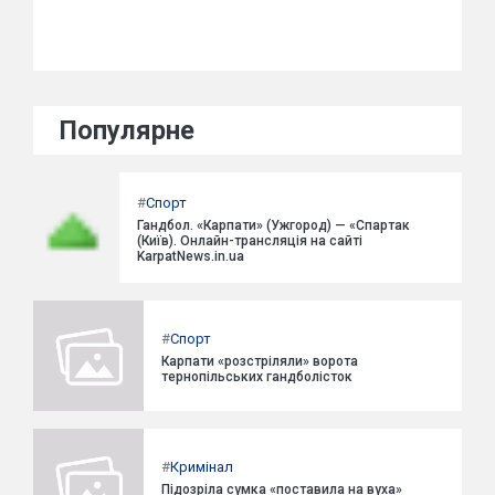
Популярне
#
Спорт
Гандбол. «Карпати» (Ужгород) — «Спартак
(Київ). Онлайн-трансляція на сайті
KarpatNews.in.ua
#
Спорт
Карпати «розстріляли» ворота
тернопільських гандболісток
#
Кримінал
Підозріла сумка «поставила на вуха»