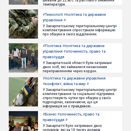
шквалів до 22 м/с та раптового зниження
температури.
#
Технології
#
політика та державне
управління
#
У Закарпатському територіальному центрі
комплектування спростували інформацію
про обшуки в своїх відділеннях.
#
Політика
#
політика та державне
управління
#
злочинність, право та
правосуддя
У Закарпатській області були затримані
двоє осіб, які займалися незаконним
переправленням через кордон.
#
політика та державне управління
#
конфлікт, війна та мир
#
У Закарпатському територіальному центрі
комплектування та соціальної підтримки
спростовують чутки про обшуки у своїх
підрозділах, зазначаючи, що ця
інформація не є правдивою.
#
Бізнес
#
злочинність, право та
правосуддя
#
У Закарпатті було затримано двох
чоловіків, які за 10 тисяч доларів