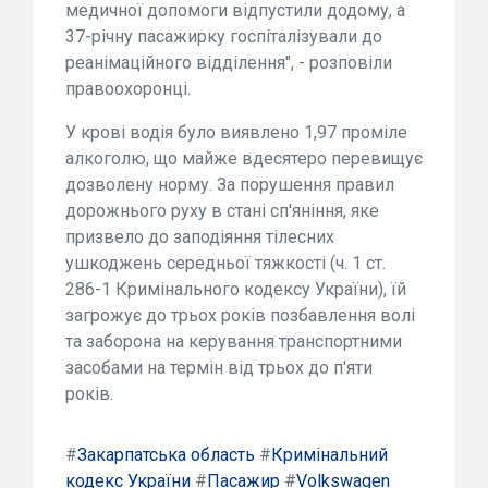
медичної допомоги відпустили додому, а
37-річну пасажирку госпіталізували до
реанімаційного відділення", - розповіли
правоохоронці.
У крові водія було виявлено 1,97 проміле
алкоголю, що майже вдесятеро перевищує
дозволену норму. За порушення правил
дорожнього руху в стані сп'яніння, яке
призвело до заподіяння тілесних
ушкоджень середньої тяжкості (ч. 1 ст.
286-1 Кримінального кодексу України), їй
загрожує до трьох років позбавлення волі
та заборона на керування транспортними
засобами на термін від трьох до п'яти
років.
#
Закарпатська область
#
Кримінальний
кодекс України
#
Пасажир
#
Volkswagen