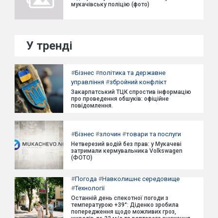
мукачівську поліцію (фото)
У тренді
#
Бізнес
#
політика та державне
управління
#
збройний конфлікт
Закарпатський ТЦК спростив інформацію
про проведення обшуків: офіційне
повідомлення.
#
Бізнес
#
злочин
#
товари та послуги
Нетверезий водій без прав: у Мукачеві
затримали кермувальника Volkswagen
(ФОТО)
#
Погода
#
Навколишнє середовище
#
Технології
Останній день спекотної погоди з
температурою +39°: Діденко зробила
попередження щодо можливих гроз,