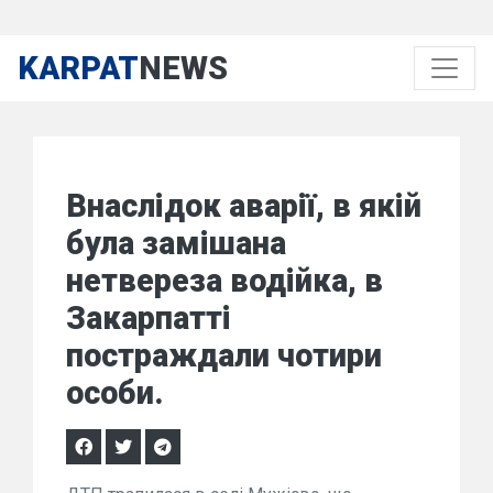
KARPAT
NEWS
Внаслідок аварії, в якій
була замішана
нетвереза водійка, в
Закарпатті
постраждали чотири
особи.