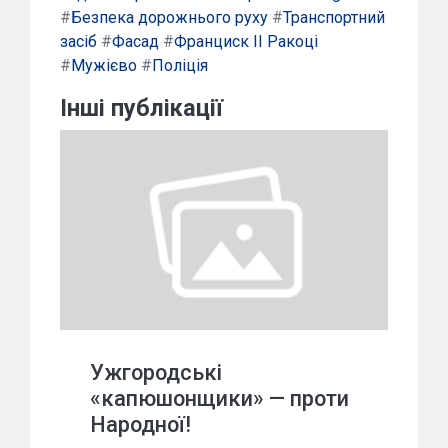
#
Безпека дорожнього руху
#
Транспортний
засіб
#
Фасад
#
Франциск II Ракоці
#
Мужієво
#
Поліція
Інші публікації
Ужгородські
«капюшонщики» — проти
Народної!