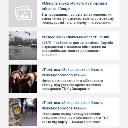
#
Миколаївська область
#
Запорізька
область
#
Опади
Від посушливих періодів до затоплень: як
зміна клімату позначається на сільському
господарстві та благополуччі населення.
#
Бізнес
#
Миколаївська область
#
Київ
+28°C -- заборона для вантажівок: Служба
відновлення оголосила обмеження на
автомобільних шляхах державного
значення.
#
Політика
#
Закарпатська область
#
Військовозобов'язаний
Незаконно виключали з військового
обліку: суд ухвалив арешт колишніх
посадовців ТЦК у Закарпатті.
#
Політика
#
Закарпатська область
#
Військовозобов'язаний
Затримано понад тисячу чоловіків:
колишніх керівників Мукачівського ТЦК
взято під варту - Новини bigmir)net