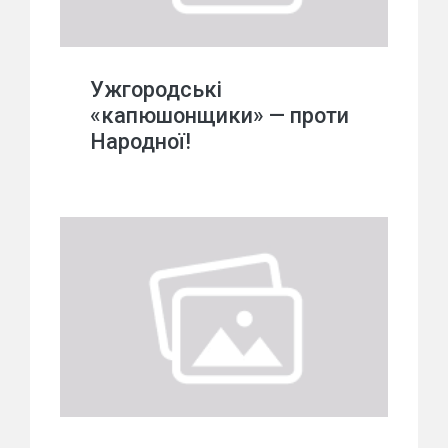
Ужгородські
«капюшонщики» — проти
Народної!