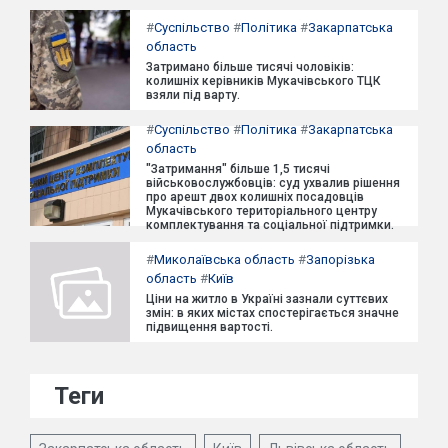
#
Суспільство
#
Політика
#
Закарпатська
область
Затримано більше тисячі чоловіків:
колишніх керівників Мукачівського ТЦК
взяли під варту.
#
Суспільство
#
Політика
#
Закарпатська
область
"Затримання" більше 1,5 тисячі
військовослужбовців: суд ухвалив рішення
про арешт двох колишніх посадовців
Мукачівського територіального центру
комплектування та соціальної підтримки.
#
Миколаївська область
#
Запорізька
область
#
Київ
Ціни на житло в Україні зазнали суттєвих
змін: в яких містах спостерігається значне
підвищення вартості.
Теги