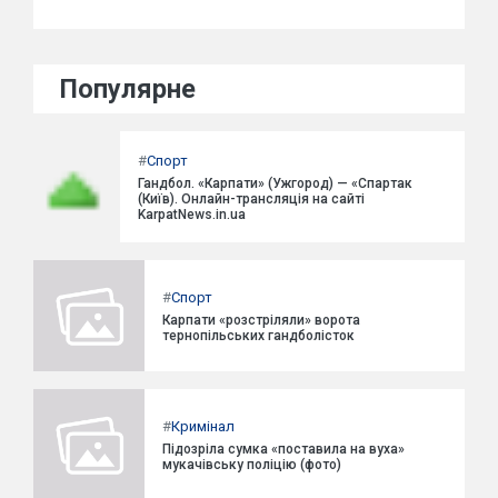
Популярне
#
Спорт
Гандбол. «Карпати» (Ужгород) — «Спартак
(Київ). Онлайн-трансляція на сайті
KarpatNews.in.ua
#
Спорт
Карпати «розстріляли» ворота
тернопільських гандболісток
#
Кримінал
Підозріла сумка «поставила на вуха»
мукачівську поліцію (фото)