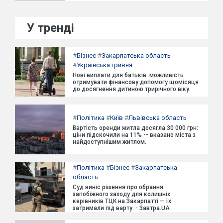
У тренді
#
Бізнес
#
Закарпатська область
#
Українська гривня
Нові виплати для батьків: можливість
отримувати фінансову допомогу щомісяця
до досягнення дитиною трирічного віку.
#
Політика
#
Київ
#
Львівська область
Вартість оренди житла досягла 30 000 грн:
ціни підскочили на 11% -- вказано міста з
найдоступнішим житлом.
#
Політика
#
Бізнес
#
Закарпатська
область
Суд виніс рішення про обрання
запобіжного заходу для колишніх
керівників ТЦК на Закарпатті — їх
затримали під варту. - Завтра.UA