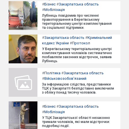
#
Бізнес
#
Закарпатська область
#
Мобілізація
Лубінець повідомив про численні
правопорушення в Берегівському
територіальному центрі комплектування
та соціальної підтримки.
#
Закарпатська область
#
Кримінальний
кодекс України
#
Протокол
У Берегівському територіальному центрі
комплектування чоловіків систематично
позбавляли законних відстрочок, заявив
Лубінець.
#
Політика
#
Закарпатська область
#
Військовозобов'язаний
За інформацією слідства, представники
ТЦК у Закарпатті безпідставно виключили
з обліку понад тисячу чоловіків.
#
Бізнес
#
Закарпатська область
#
Мобілізація
У ТЦК Закарпатської області незаконно
тримали чоловіків, які мали відстрочки:
подробиці події.