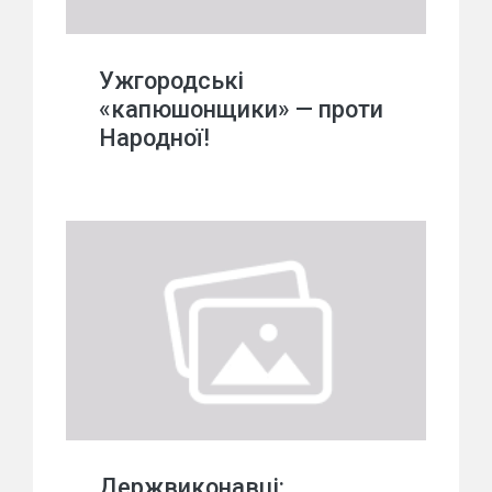
Ужгородські
«капюшонщики» — проти
Народної!
Держвиконавці: