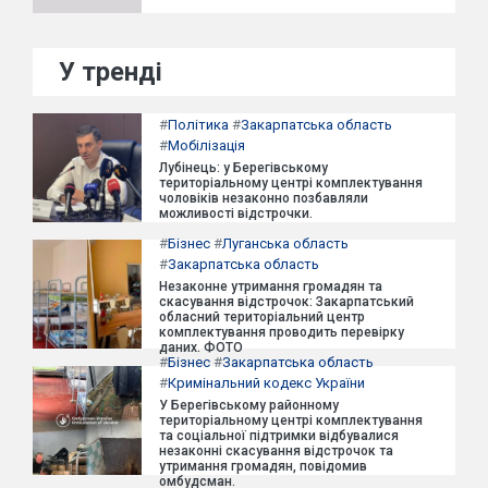
У тренді
#
Політика
#
Закарпатська область
#
Мобілізація
Лубінець: у Берегівському
територіальному центрі комплектування
чоловіків незаконно позбавляли
можливості відстрочки.
#
Бізнес
#
Луганська область
#
Закарпатська область
Незаконне утримання громадян та
скасування відстрочок: Закарпатський
обласний територіальний центр
комплектування проводить перевірку
даних. ФОТО
#
Бізнес
#
Закарпатська область
#
Кримінальний кодекс України
У Берегівському районному
територіальному центрі комплектування
та соціальної підтримки відбувалися
незаконні скасування відстрочок та
утримання громадян, повідомив
омбудсман.