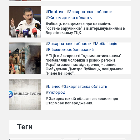
#
Політика
#
Закарпатська область
#
Житомирська область
Лубінець повідомляє про наявність
"сотень заручників" з відтермінуваннями в
Берегівському ТЦК.
#
Закарпатська область
#
Мобілізація
#
Військовозобов'язаний
У ТЦК в Закарпатті "одним натисканням"
позбавляли чоловіків з різних регіонів
України законних відстрочок, - заявив
Омбудсман Дмитро Лубінець, повідомляє
"Рівне Вечірнє".
#
Бізнес
#
Закарпатська область
#
Ужгород
У Закарпатській області оголосили про
штормове попередження.
Теги