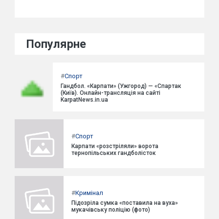
Популярне
#
Спорт
Гандбол. «Карпати» (Ужгород) — «Спартак
(Київ). Онлайн-трансляція на сайті
KarpatNews.in.ua
#
Спорт
Карпати «розстріляли» ворота
тернопільських гандболісток
#
Кримінал
Підозріла сумка «поставила на вуха»
мукачівську поліцію (фото)