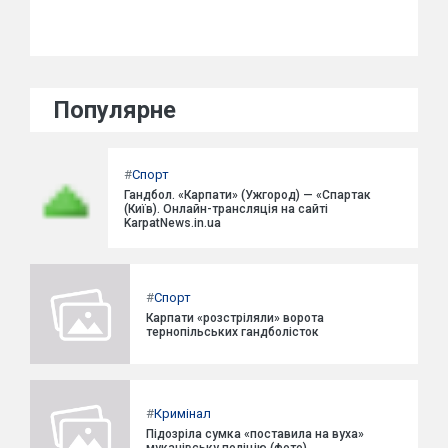
Популярне
#
Спорт
Гандбол. «Карпати» (Ужгород) — «Спартак
(Київ). Онлайн-трансляція на сайті
KarpatNews.in.ua
#
Спорт
Карпати «розстріляли» ворота
тернопільських гандболісток
#
Кримінал
Підозріла сумка «поставила на вуха»