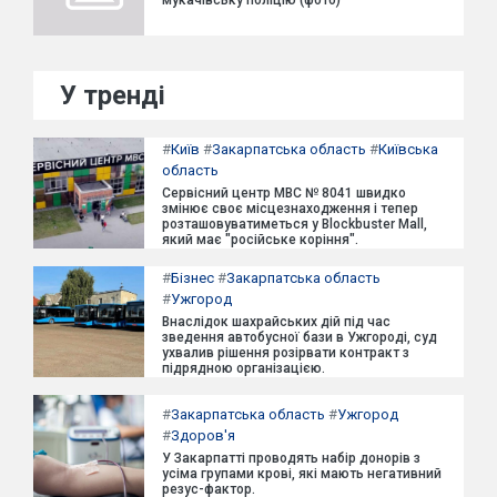
мукачівську поліцію (фото)
У тренді
#
Київ
#
Закарпатська область
#
Київська
область
Сервісний центр МВС № 8041 швидко
змінює своє місцезнаходження і тепер
розташовуватиметься у Blockbuster Mall,
який має "російське коріння".
#
Бізнес
#
Закарпатська область
#
Ужгород
Внаслідок шахрайських дій під час
зведення автобусної бази в Ужгороді, суд
ухвалив рішення розірвати контракт з
підрядною організацією.
#
Закарпатська область
#
Ужгород
#
Здоров'я
У Закарпатті проводять набір донорів з
усіма групами крові, які мають негативний
резус-фактор.