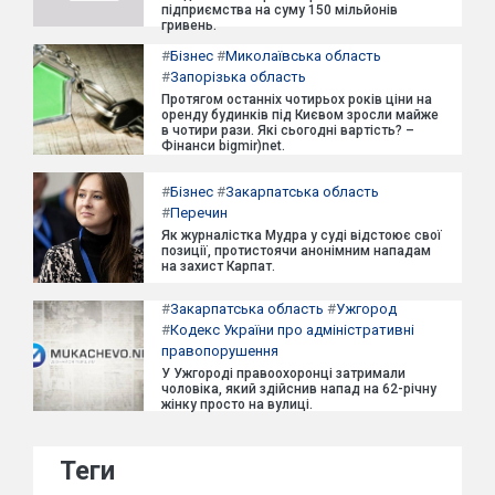
підприємства на суму 150 мільйонів
гривень.
#
Бізнес
#
Миколаївська область
#
Запорізька область
Протягом останніх чотирьох років ціни на
оренду будинків під Києвом зросли майже
в чотири рази. Які сьогодні вартість? –
Фінанси bigmir)net.
#
Бізнес
#
Закарпатська область
#
Перечин
Як журналістка Мудра у суді відстоює свої
позиції, протистоячи анонімним нападам
на захист Карпат.
#
Закарпатська область
#
Ужгород
#
Кодекс України про адміністративні
правопорушення
У Ужгороді правоохоронці затримали
чоловіка, який здійснив напад на 62-річну
жінку просто на вулиці.
Теги