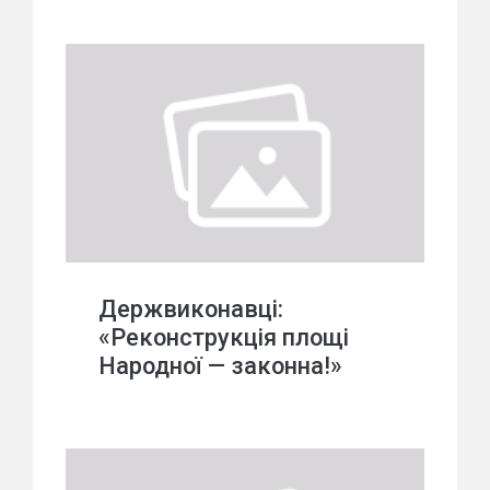
Держвиконавці:
«Реконструкція площі
Народної — законна!»