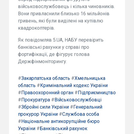
військовослужбовець і кілька чиновників.
Вони привласнили близько 16 мільйонів
гривень, які були виділені на купівлю
квадрокоптерів.
Як повідомляв 5.UA, НАБУ перевірить
банківські рахунки у справі про
фортифікації, де фігурує голова
Держфінмоніторингу.
#
Закарпатська область
#
Хмельницька
область
#
Кримінальний кодекс України
#
Правоохоронний орган
#
Підприємництво
#
Прокуратура
#
Військовослужбовці
#
Збройні сили України
#
Генеральний
прокурор України
#
Службова особа
#
Національне антикорупційне бюро
України
#
Банківський рахунок