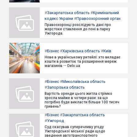
#
Закарпатська область
#
Кримінальний
кодекс України
#
Правоохоронний орган
Правоохоронці розслідують дані про
жорстоке ставлення до поні в парку
Ужгорода.
#
Бізнес
#
Харківська область
#
Київ
Нове в українському ритейлі: хто вкладає
кошти в розвиток та розширення мереж
магазинів -- Delo.ua
#
Бізнес
#
Миколаївська область
#
Запорізька область
Вартість оренди цього житла стрімко
зросла майже в чотири рази: за що
потрібно буде викласти більше 100 тисяч
гривень?
#
Бізнес
#
Закарпатська область
#
Ужгород
Суд скасував суперечливу угоду
Ужгородської міської ради щодо
зведення автотранспортного