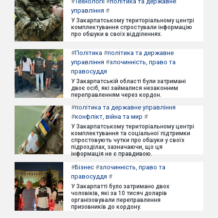
#
Технології
#
політика та державне
управління
#
У Закарпатському територіальному центрі
комплектування спростували інформацію
про обшуки в своїх відділеннях.
#
Політика
#
політика та державне
управління
#
злочинність, право та
правосуддя
У Закарпатській області були затримані
двоє осіб, які займалися незаконним
переправленням через кордон.
#
політика та державне управління
#
конфлікт, війна та мир
#
У Закарпатському територіальному центрі
комплектування та соціальної підтримки
спростовують чутки про обшуки у своїх
підрозділах, зазначаючи, що ця
інформація не є правдивою.
#
Бізнес
#
злочинність, право та
правосуддя
#
У Закарпатті було затримано двох
чоловіків, які за 10 тисяч доларів
організовували переправлення
призовників до кордону.