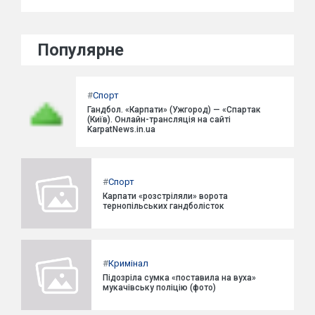
Популярне
#
Спорт
Гандбол. «Карпати» (Ужгород) — «Спартак
(Київ). Онлайн-трансляція на сайті
KarpatNews.in.ua
#
Спорт
Карпати «розстріляли» ворота
тернопільських гандболісток
#
Кримінал
Підозріла сумка «поставила на вуха»
мукачівську поліцію (фото)