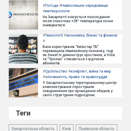
#
Погода
#
Навколишнє середовище
#
метеорологія
На Закарпатті очікується похолодання:
після спекотних +38° температура почне
знижуватися.
#
Технології
#
економіка, бізнес та фінанси
#
База користувачів "Київстар ТБ"
перевищила півмільйонну позначку, тоді
як Sweet.tv демонструє зростання, а Volia
та "Тріолан" стикаються з відтоком
абонентів.
#
Суспільство
#
конфлікт, війна та мир
#
злочинність, право та правосуддя
У Закарпатському територіальному центрі
комплектування спростували
повідомлення про проведення обшуків у
своїх структурних підрозділах.
Теги
Закарпатська область
Київ
Львівська область