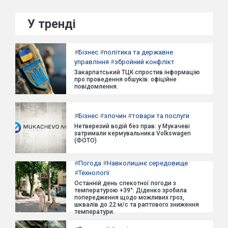
У тренді
#
Бізнес
#
політика та державне
управління
#
збройний конфлікт
Закарпатський ТЦК спростив інформацію
про проведення обшуків: офіційне
повідомлення.
#
Бізнес
#
злочин
#
товари та послуги
Нетверезий водій без прав: у Мукачеві
затримали кермувальника Volkswagen
(ФОТО)
#
Погода
#
Навколишнє середовище
#
Технології
Останній день спекотної погоди з
температурою +39°: Діденко зробила
попередження щодо можливих гроз,
шквалів до 22 м/с та раптового зниження
температури.