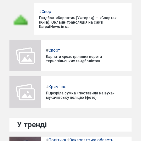
#
Спорт
Гандбол. «Карпати» (Ужгород) — «Спартак
(Київ). Онлайн-трансляція на сайті
KarpatNews.in.ua
#
Спорт
Карпати «розстріляли» ворота
тернопільських гандболісток
#
Кримінал
Підозріла сумка «поставила на вуха»
мукачівську поліцію (фото)
У тренді
#
Політика
#
Закарпатська область