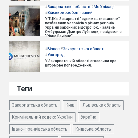
#
Закарпатська область
#
Мобілізація
#
Військовозобов'язаний
У ТЦК в Закарпатті "одним натисканням"
позбавляли чоловіків з різних регіонів
України законних відстрочок, - заявив
Омбудсман Дмитро Лубінець, повідомляє
"Рівне Вечірнє".
#
Бізнес
#
Закарпатська область
#
Ужгород
У Закарпатській області оголосили про
штормове попередження.
Теги
Закарпатська область
Київ
Львівська область
Кримінальний кодекс України
Україна
Івано-Франківська область
Київська область