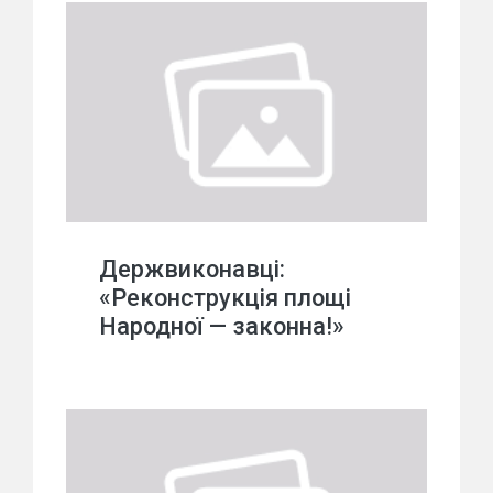
Держвиконавці:
«Реконструкція площі
Народної — законна!»