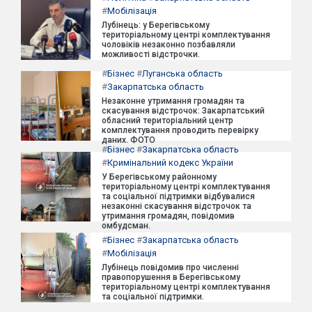
#
Мобілізація
Лубінець: у Берегівському
територіальному центрі комплектування
чоловіків незаконно позбавляли
можливості відстрочки.
#
Бізнес
#
Луганська область
#
Закарпатська область
Незаконне утримання громадян та
скасування відстрочок: Закарпатський
обласний територіальний центр
комплектування проводить перевірку
даних. ФОТО
#
Бізнес
#
Закарпатська область
#
Кримінальний кодекс України
У Берегівському районному
територіальному центрі комплектування
та соціальної підтримки відбувалися
незаконні скасування відстрочок та
утримання громадян, повідомив
омбудсман.
#
Бізнес
#
Закарпатська область
#
Мобілізація
Лубінець повідомив про численні
правопорушення в Берегівському
територіальному центрі комплектування
та соціальної підтримки.