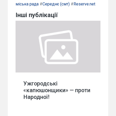
міська рада
#
Середнє (смт)
#
Reserve.net
Інші публікації
Ужгородські
«капюшонщики» — проти
Народної!