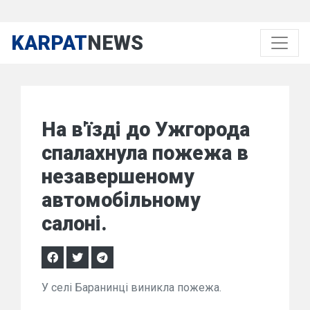
KARPAT
NEWS
На в'їзді до Ужгорода
спалахнула пожежа в
незавершеному
автомобільному
салоні.
У селі Баранинці виникла пожежа.