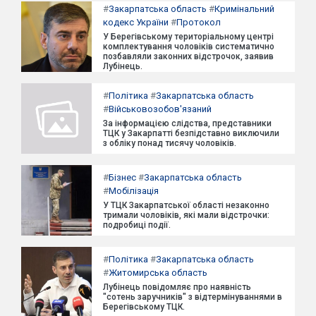
#
Закарпатська область
#
Кримінальний
кодекс України
#
Протокол
У Берегівському територіальному центрі
комплектування чоловіків систематично
позбавляли законних відстрочок, заявив
Лубінець.
#
Політика
#
Закарпатська область
#
Військовозобов'язаний
За інформацією слідства, представники
ТЦК у Закарпатті безпідставно виключили
з обліку понад тисячу чоловіків.
#
Бізнес
#
Закарпатська область
#
Мобілізація
У ТЦК Закарпатської області незаконно
тримали чоловіків, які мали відстрочки:
подробиці події.
#
Політика
#
Закарпатська область
#
Житомирська область
Лубінець повідомляє про наявність
"сотень заручників" з відтермінуваннями в
Берегівському ТЦК.