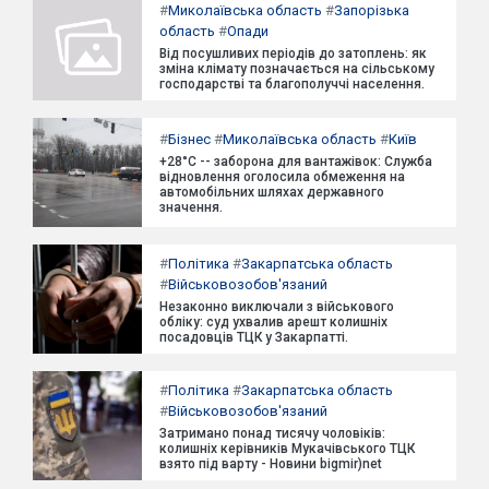
#
Миколаївська область
#
Запорізька
область
#
Опади
Від посушливих періодів до затоплень: як
зміна клімату позначається на сільському
господарстві та благополуччі населення.
#
Бізнес
#
Миколаївська область
#
Київ
+28°C -- заборона для вантажівок: Служба
відновлення оголосила обмеження на
автомобільних шляхах державного
значення.
#
Політика
#
Закарпатська область
#
Військовозобов'язаний
Незаконно виключали з військового
обліку: суд ухвалив арешт колишніх
посадовців ТЦК у Закарпатті.
#
Політика
#
Закарпатська область
#
Військовозобов'язаний
Затримано понад тисячу чоловіків:
колишніх керівників Мукачівського ТЦК
взято під варту - Новини bigmir)net