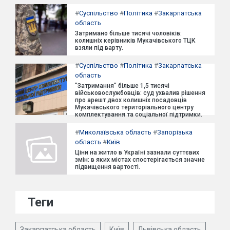
#
Суспільство
#
Політика
#
Закарпатська
область
Затримано більше тисячі чоловіків:
колишніх керівників Мукачівського ТЦК
взяли під варту.
#
Суспільство
#
Політика
#
Закарпатська
область
"Затримання" більше 1,5 тисячі
військовослужбовців: суд ухвалив рішення
про арешт двох колишніх посадовців
Мукачівського територіального центру
комплектування та соціальної підтримки.
#
Миколаївська область
#
Запорізька
область
#
Київ
Ціни на житло в Україні зазнали суттєвих
змін: в яких містах спостерігається значне
підвищення вартості.
Теги
Закарпатська область
Київ
Львівська область