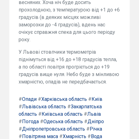
весняних. Хоча ніч буде досить
прохолодною, з температурою від +1 до +6
градусів (в деяких місцях можливі
заморозки до -4 градусів), вдень нас
очікує справжня спека для цього періоду
року.
У Львові стовпчики термометрів
піднімуться від +16 до +18 градусів тепла,
а по області повітря прогріється до +19
градусів вище нуля. Небо буде з мінливою
хмарністю, опадів не передбачається.
#
Опади
#
Харківська область
#
Київ
#
Львівська область
#
Закарпатська
область
#
Київська область
#
Львів
#
Погода
#
Одеська область
#
Дніпро
#
Дніпропетровська область
#
Річка
#
Повітряна маса
#
Хмарність
#
Вода