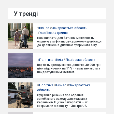
У тренді
#
Бізнес
#
Закарпатська область
#
Українська гривня
Нові виплати для батьків: можливість
отримувати фінансову допомогу щомісяця
до досягнення дитиною трирічного віку.
#
Політика
#
Київ
#
Львівська область
Вартість оренди житла досягла 30 000 грн:
ціни підскочили на 11% -- вказано міста з
найдоступнішим житлом.
#
Політика
#
Бізнес
#
Закарпатська
область
Суд виніс рішення про обрання
запобіжного заходу для колишніх
керівників ТЦК на Закарпатті — їх
затримали під варту. - Завтра.UA