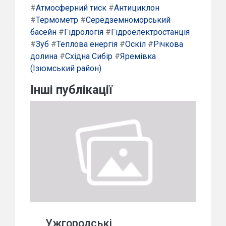
#
Атмосферний тиск
#
Антициклон
#
Термометр
#
Середземноморський
басейн
#
Гідрологія
#
Гідроелектростанція
#
Зуб
#
Теплова енергія
#
Оскіл
#
Річкова
долина
#
Східна Сибір
#
Яремівка
(Ізюмський район)
Інші публікації
Ужгородські