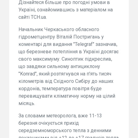
Дізнайтеся більше про погодні умови в
Україні, ознайомившись з матеріалом на
сайті ТСН.ua.
Начальник Черкаського обласного
гідрометцентру Віталій Постригань у
коментарі для видання "Telegraf" зазначив,
що березневе потепління в Україні досягає
свого максимуму. Синоптик підкреслив,
що завдяки сильному антициклону
"Konrad", який розтягнувся на п'ять тисяч
кілометрів від Східного Сибіру до наших
кордонів, температура повітря буде
перевищувати кліматичну норму на цілий
місяць.
За словами метеоролога, вже 11-13
березня очікується прихід
середземноморського тепла з денними
показниками від +12 до +17 градусів тепла,