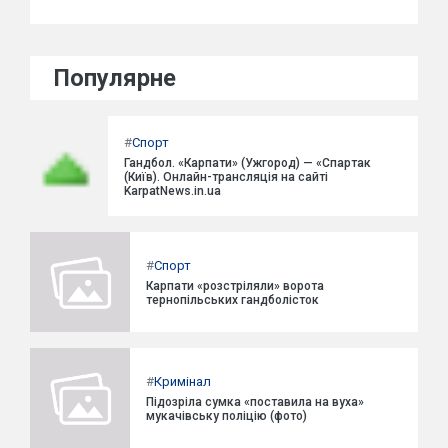
Популярне
#
Спорт
Гандбол. «Карпати» (Ужгород) — «Спартак
(Київ). Онлайн-трансляція на сайті
KarpatNews.in.ua
#
Спорт
Карпати «розстріляли» ворота
тернопільських гандболісток
#
Кримінал
Підозріла сумка «поставила на вуха»
мукачівську поліцію (фото)