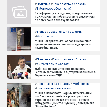
#
Політика
#
Закарпатська область
#
Військовозобов'язаний
За інформацією слідства, представники
ТЦК у Закарпатті безпідставно виключили
з обліку понад тисячу чоловіків.
#
Бізнес
#
Закарпатська область
#
Мобілізація
У ТЦК Закарпатської області незаконно
тримали чоловіків, які мали відстрочки:
подробиці події.
#
Політика
#
Закарпатська область
#
Житомирська область
Лубінець повідомляє про наявність
"сотень заручників" з відтермінуваннями в
Берегівському ТЦК.
#
Закарпатська область
#
Мобілізація
#
Військовозобов'язаний
У ТЦК в Закарпатті "одним натисканням"
позбавляли чоловіків з різних регіонів
України законних відстрочок, - заявив
Омбудсман Дмитро Лубінець, повідомляє
"Рівне Вечірнє".