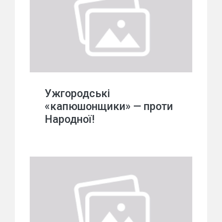
Ужгородські
«капюшонщики» — проти
Народної!