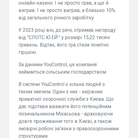
онлайн-казино. І не просто грав, а ще й
виграв. І не просто виграв, а близько 10%
від загального річного заробітку.
У 2023 році він, до речі, отримав нагороду
від "СЛОТС Ю.ЕЙ." у розмірі 15,22 тисячі
гривень. Відтак, його гра стала помітно
гіршою.
За даними YouControl, ця компанія
займається сільським господарством.
В системі YouControl є кілька людей з
таким іменем. Один з них - керівник
приватної охоронної служби з Києва. Що
дає підстави вважати його потенційним
позичальником Міхасьова - враховуючи
довге проживання того в Києві, а також
імовірні робочі зв'язки з правоохоронними
структурами.