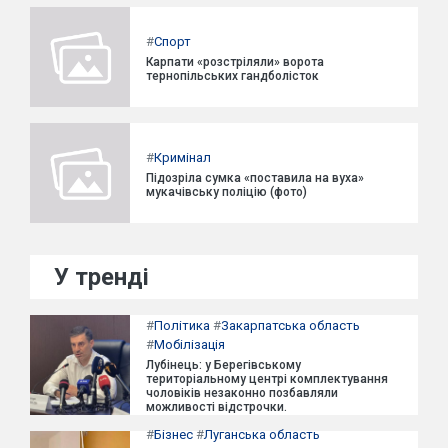
#
Спорт
Карпати «розстріляли» ворота
тернопільських гандболісток
#
Кримінал
Підозріла сумка «поставила на вуха»
мукачівську поліцію (фото)
У тренді
#
Політика
#
Закарпатська область
#
Мобілізація
Лубінець: у Берегівському
територіальному центрі комплектування
чоловіків незаконно позбавляли
можливості відстрочки.
#
Бізнес
#
Луганська область