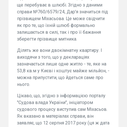
ще перебуває в шлюбі. Згідно з даними
справи №760/6579/24, Дар'я значиться під
прізвищем Міхасьова. Це може свідчити
як про те, що їхній шлюб формально
залишається в силі, так і про її бажання
зберегти прізвище митника.
Ділять же вони двокімнатну квартиру. І
виходячи з того, що у деклараціях
зазначається лише одне житло - те, яке на
53,8 кв.м у Києві і коштує майже мільйон, -
можна припустити, що йдеться саме про
нього.
Цікаво, що, згідно з інформацією порталу
"Судова влада України", ініціатором
судового процесу виступив сам Міхасьов.
Як вказано в матеріалах справи, він
заявляє, що 12 серпня 2017 року (ця ж дата