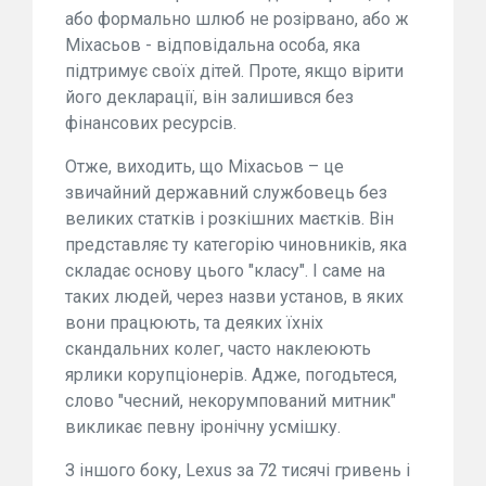
або формально шлюб не розірвано, або ж
Міхасьов - відповідальна особа, яка
підтримує своїх дітей. Проте, якщо вірити
його декларації, він залишився без
фінансових ресурсів.
Отже, виходить, що Міхасьов – це
звичайний державний службовець без
великих статків і розкішних маєтків. Він
представляє ту категорію чиновників, яка
складає основу цього "класу". І саме на
таких людей, через назви установ, в яких
вони працюють, та деяких їхніх
скандальних колег, часто наклеюють
ярлики корупціонерів. Адже, погодьтеся,
слово "чесний, некорумпований митник"
викликає певну іронічну усмішку.
З іншого боку, Lexus за 72 тисячі гривень і