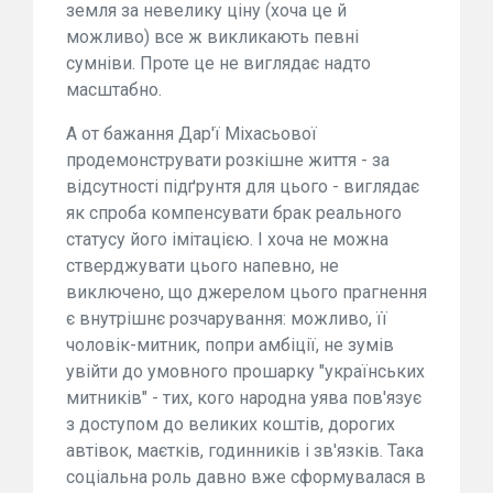
земля за невелику ціну (хоча це й
можливо) все ж викликають певні
сумніви. Проте це не виглядає надто
масштабно.
А от бажання Дар'ї Міхасьової
продемонструвати розкішне життя - за
відсутності підґрунтя для цього - виглядає
як спроба компенсувати брак реального
статусу його імітацією. І хоча не можна
стверджувати цього напевно, не
виключено, що джерелом цього прагнення
є внутрішнє розчарування: можливо, її
чоловік-митник, попри амбіції, не зумів
увійти до умовного прошарку "українських
митників" - тих, кого народна уява пов'язує
з доступом до великих коштів, дорогих
автівок, маєтків, годинників і зв'язків. Така
соціальна роль давно вже сформувалася в