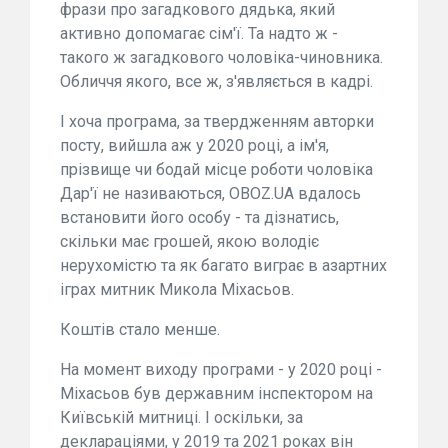
фрази про загадкового дядька, який
активно допомагає сім'ї. Та надто ж -
такого ж загадкового чоловіка-чиновника.
Обличчя якого, все ж, з'являється в кадрі.
І хоча програма, за твердженням авторки
посту, вийшла аж у 2020 році, а ім'я,
прізвище чи бодай місце роботи чоловіка
Дар'ї не називаються, OBOZ.UA вдалось
встановити його особу - та дізнатись,
скільки має грошей, якою володіє
нерухомістю та як багато виграє в азартних
іграх митник Микола Міхасьов.
Коштів стало менше.
На момент виходу програми - у 2020 році -
Міхасьов був державним інспектором на
Київській митниці. І оскільки, за
деклараціями, у 2019 та 2021 роках він