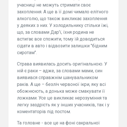
учасниці не можуть стримати своє
захоплення. А ще в її домі чимало елітного
алкоголю, що також викликає захоплення
у деяких з них. У холодильнику стільки їжі,
що, за словами Дар'ї, їхня родина не
встигає все спожити, тому їй доводиться
сідати в авто і відвозити залишки "бідним
сиротам".
Страва виявилась досить оригінальною. У
ній є раки – адже, за словами мами, син
виявився справжнім шанувальником
раків. А ще – безліч червоної ікри, яку всі
обожнюють, а донька може смакувати її
ложками. Усе це викликає нерозуміння та
легку заздрість як у інших учасників, так і у
коментаторів під постом.
Та головне - все це на фоні сакральної