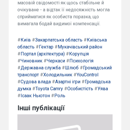
масовій свідомості як щось стабільне й
очікуване - а відтак її недосяжність могла
сприйматися як особиста поразка, що
вимагала бодай видимої компенсації.
#
Київ
#
Закарпатська область
#
Київська
область
#
Гектар
#
Мукачівський район
#
Портал (архітектура)
#
Корупція
#
Чиновник
#
Черкаси
#
Психологія
#
Державна служба
#
Шлюб
#
Громадський
транспорт
#
Холодильник
#
YouControl
#
Судова влада
#
Азартні ігри
#
Громадська
думка
#
Toyota Camry
#
Особистість
#
Уява
#
Ісаак Ньютон
#
Роль
Інші публікації