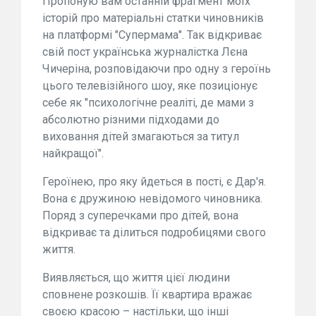
Пропоную вам останній фрагмент моїх
історій про матеріальні статки чиновників
на платформі "Супермама". Так відкриває
свій пост українська журналістка Лєна
Чичеріна, розповідаючи про одну з героїнь
цього телевізійного шоу, яке позиціонує
себе як "психологічне реаліті, де мами з
абсолютно різними підходами до
виховання дітей змагаються за титул
найкращої".
Героїнею, про яку йдеться в пості, є Дар'я.
Вона є дружиною невідомого чиновника.
Поряд з суперечками про дітей, вона
відкриває та ділиться подробицями свого
життя.
Виявляється, що життя цієї людини
сповнене розкошів. Її квартира вражає
своєю красою – настільки, що інші