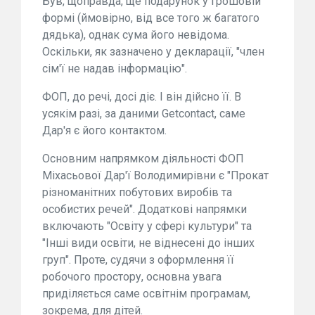
Був, щоправда, ще подарунок у грошовій
формі (ймовірно, від все того ж багатого
дядька), однак сума його невідома.
Оскільки, як зазначено у декларації, "член
сім'ї не надав інформацію".
ФОП, до речі, досі діє. І він дійсно її. В
усякім разі, за даними Getcontact, саме
Дар'я є його контактом.
Основним напрямком діяльності ФОП
Міхасьової Дар'ї Володимирівни є "Прокат
різноманітних побутових виробів та
особистих речей". Додаткові напрямки
включають "Освіту у сфері культури" та
"Інші види освіти, не віднесені до інших
груп". Проте, судячи з оформлення її
робочого простору, основна увага
приділяється саме освітнім програмам,
зокрема, для дітей.