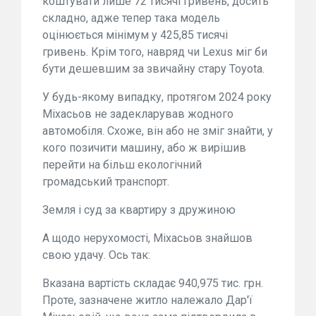
коштувати лише 72 тисячі гривень, досить
складно, адже тепер така модель
оцінюється мінімум у 425,85 тисячі
гривень. Крім того, навряд чи Lexus міг би
бути дешевшим за звичайну стару Toyota.
У будь-якому випадку, протягом 2024 року
Міхасьов не задекларував жодного
автомобіля. Схоже, він або не зміг знайти, у
кого позичити машину, або ж вирішив
перейти на більш екологічний
громадський транспорт.
Земля і суд за квартиру з дружиною
А щодо нерухомості, Міхасьов знайшов
свою удачу. Ось так:
Вказана вартість складає 940,975 тис. грн.
Проте, зазначене житло належало Дар'ї