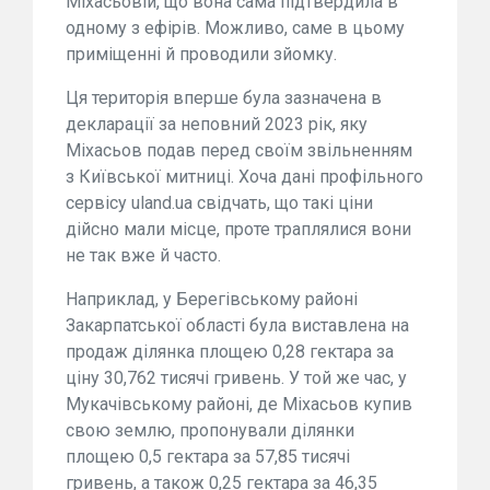
Міхасьовій, що вона сама підтвердила в
одному з ефірів. Можливо, саме в цьому
приміщенні й проводили зйомку.
Ця територія вперше була зазначена в
декларації за неповний 2023 рік, яку
Міхасьов подав перед своїм звільненням
з Київської митниці. Хоча дані профільного
сервісу uland.ua свідчать, що такі ціни
дійсно мали місце, проте траплялися вони
не так вже й часто.
Наприклад, у Берегівському районі
Закарпатської області була виставлена на
продаж ділянка площею 0,28 гектара за
ціну 30,762 тисячі гривень. У той же час, у
Мукачівському районі, де Міхасьов купив
свою землю, пропонували ділянки
площею 0,5 гектара за 57,85 тисячі
гривень, а також 0,25 гектара за 46,35