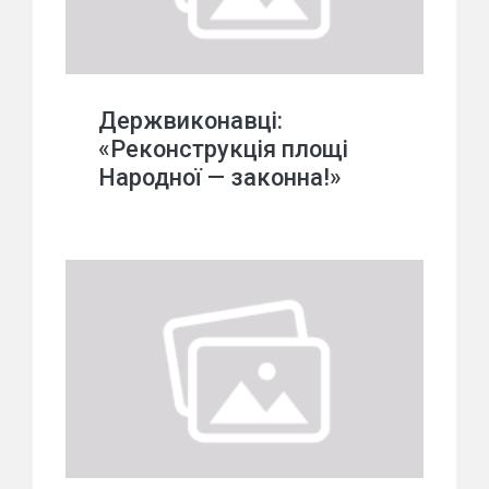
Держвиконавці:
«Реконструкція площі
Народної — законна!»