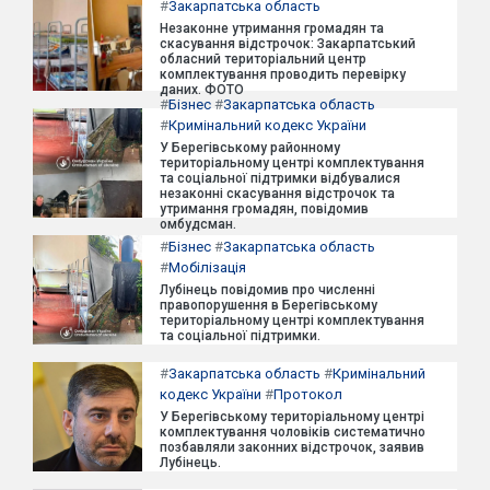
#
Закарпатська область
Незаконне утримання громадян та
скасування відстрочок: Закарпатський
обласний територіальний центр
комплектування проводить перевірку
даних. ФОТО
#
Бізнес
#
Закарпатська область
#
Кримінальний кодекс України
У Берегівському районному
територіальному центрі комплектування
та соціальної підтримки відбувалися
незаконні скасування відстрочок та
утримання громадян, повідомив
омбудсман.
#
Бізнес
#
Закарпатська область
#
Мобілізація
Лубінець повідомив про численні
правопорушення в Берегівському
територіальному центрі комплектування
та соціальної підтримки.
#
Закарпатська область
#
Кримінальний
кодекс України
#
Протокол
У Берегівському територіальному центрі
комплектування чоловіків систематично
позбавляли законних відстрочок, заявив
Лубінець.