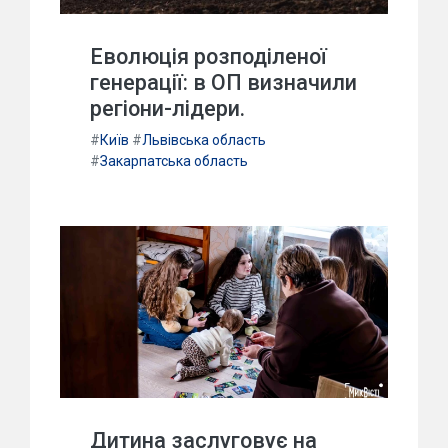
Еволюція розподіленої
генерації: в ОП визначили
регіони-лідери.
#
Київ
#
Львівська область
#
Закарпатська область
Дитина заслуговує на