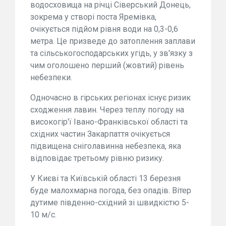
водосховища на річці Сіверський Донець,
зокрема у створі поста Яремівка,
очікується підйом рівня води на 0,3-0,6
метра. Це призведе до затоплення заплави
та сільськогосподарських угідь, у зв'язку з
чим оголошено перший (жовтий) рівень
небезпеки.
Одночасно в гірських регіонах існує ризик
сходження лавин. Через теплу погоду на
високогір'ї Івано-Франківської області та
східних частин Закарпаття очікується
підвищена сніголавинна небезпека, яка
відповідає третьому рівню ризику.
У Києві та Київській області 13 березня
буде малохмарна погода, без опадів. Вітер
дутиме південно-східний зі швидкістю 5-
10 м/с.