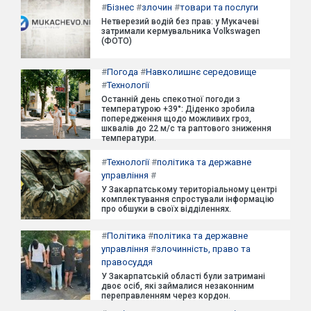
#
Бізнес
#
злочин
#
товари та послуги
Нетверезий водій без прав: у Мукачеві
затримали кермувальника Volkswagen
(ФОТО)
#
Погода
#
Навколишнє середовище
#
Технології
Останній день спекотної погоди з
температурою +39°: Діденко зробила
попередження щодо можливих гроз,
шквалів до 22 м/с та раптового зниження
температури.
#
Технології
#
політика та державне
управління
#
У Закарпатському територіальному центрі
комплектування спростували інформацію
про обшуки в своїх відділеннях.
#
Політика
#
політика та державне
управління
#
злочинність, право та
правосуддя
У Закарпатській області були затримані
двоє осіб, які займалися незаконним
переправленням через кордон.