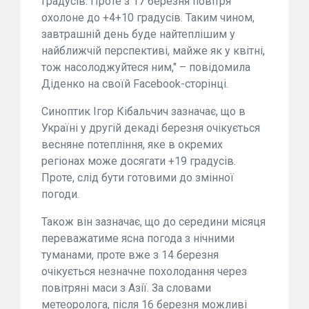
градусів. Проте з 17 березня повітря
охолоне до +4+10 градусів. Таким чином,
завтрашній день буде найтеплішим у
найближчій перспективі, майже як у квітні,
тож насолоджуйтеся ним," – повідомила
Діденко на своїй Facebook-сторінці.
Синоптик Ігор Кібальчич зазначає, що в
Україні у другій декаді березня очікується
весняне потепління, яке в окремих
регіонах може досягати +19 градусів.
Проте, слід бути готовими до змінної
погоди.
Також він зазначає, що до середини місяця
переважатиме ясна погода з нічними
туманами, проте вже з 14 березня
очікується незначне похолодання через
повітряні маси з Азії. За словами
метеоролога, після 16 березня можливі