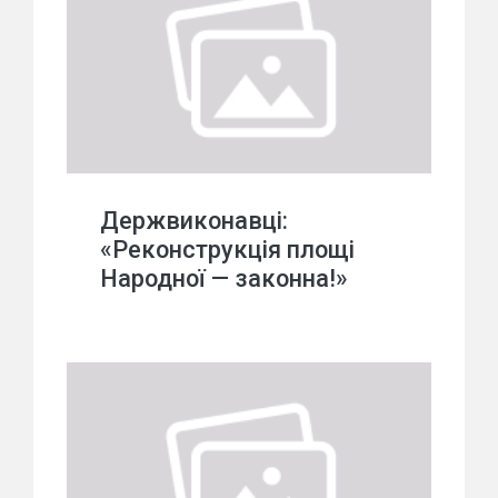
Держвиконавці:
«Реконструкція площі
Народної — законна!»