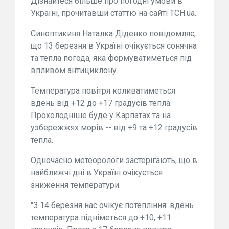
Дізнайтеся більше про погодні умови в
Україні, прочитавши статтю на сайті ТСН.ua.
Синоптикиня Наталка Діденко повідомляє,
що 13 березня в Україні очікується сонячна
та тепла погода, яка формуватиметься під
впливом антициклону.
Температура повітря коливатиметься
вдень від +12 до +17 градусів тепла.
Прохолодніше буде у Карпатах та на
узбережжях морів -- від +9 та +12 градусів
тепла.
Одночасно метеорологи застерігають, що в
найближчі дні в Україні очікується
зниження температури.
"З 14 березня нас очікує потепління: вдень
температура підніметься до +10, +11