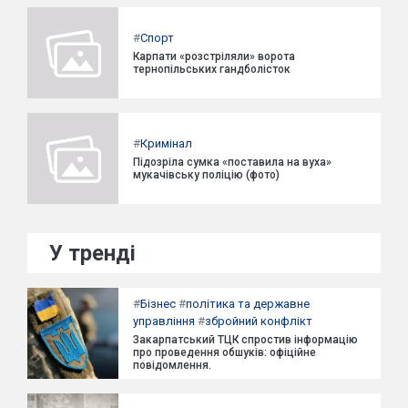
#
Спорт
Карпати «розстріляли» ворота
тернопільських гандболісток
#
Кримінал
Підозріла сумка «поставила на вуха»
мукачівську поліцію (фото)
У тренді
#
Бізнес
#
політика та державне
управління
#
збройний конфлікт
Закарпатський ТЦК спростив інформацію
про проведення обшуків: офіційне
повідомлення.