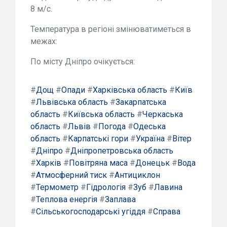
8 м/с.
Температура в регіоні змінюватиметься в
межах:
По місту Дніпро очікується:
#
Дощ
#
Опади
#
Харківська область
#
Київ
#
Львівська область
#
Закарпатська
область
#
Київська область
#
Черкаська
область
#
Львів
#
Погода
#
Одеська
область
#
Карпатські гори
#
Україна
#
Вітер
#
Дніпро
#
Дніпропетровська область
#
Харків
#
Повітряна маса
#
Донецьк
#
Вода
#
Атмосферний тиск
#
Антициклон
#
Термометр
#
Гідрологія
#
Зуб
#
Лавина
#
Теплова енергія
#
Заплава
#
Сільськогосподарські угіддя
#
Справа