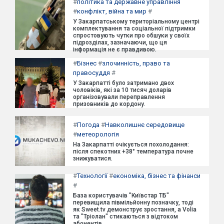
#
політика та державне управління
#
конфлікт, війна та мир
#
У Закарпатському територіальному центрі
комплектування та соціальної підтримки
спростовують чутки про обшуки у своїх
підрозділах, зазначаючи, що ця
інформація не є правдивою.
#
Бізнес
#
злочинність, право та
правосуддя
#
У Закарпатті було затримано двох
чоловіків, які за 10 тисяч доларів
організовували переправлення
призовників до кордону.
#
Погода
#
Навколишнє середовище
#
метеорологія
На Закарпатті очікується похолодання:
після спекотних +38° температура почне
знижуватися.
#
Технології
#
економіка, бізнес та фінанси
#
База користувачів "Київстар ТБ"
перевищила півмільйонну позначку, тоді
як Sweet.tv демонструє зростання, а Volia
та "Тріолан" стикаються з відтоком
абонентів.