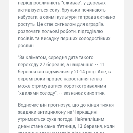
період рослинність "оживає": у деревах
активізується соку, бруньки починають
набухати, а озимі культури та трава активно
ростуть. Це стає сигналом для аграріїв
розпочати польові роботи, підгодівлю
посівів та висадку перших холодостійких
рослин.
"За кліматом, середня дата такого
переходу 27 березня, а найраніше -- 11
березня він відмічався у 2014 році. Але, в
окремі роки процес наростання тепла
може стримуватися короткотривалими
"хвилями холоду", -- зазначає синоптик.
Водночас він прогнозує, що до кінця тижня
завдяки антициклону на Черкащині
утримається суха погода. Найтеплішим
днем стане саме п'ятниця, 13 березня, коли