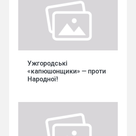
Ужгородські
«капюшонщики» — проти
Народної!