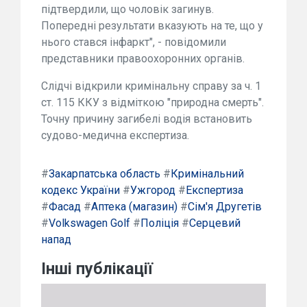
підтвердили, що чоловік загинув.
Попередні результати вказують на те, що у
нього стався інфаркт", - повідомили
представники правоохоронних органів.
Слідчі відкрили кримінальну справу за ч. 1
ст. 115 ККУ з відміткою "природна смерть".
Точну причину загибелі водія встановить
судово-медична експертиза.
#
Закарпатська область
#
Кримінальний
кодекс України
#
Ужгород
#
Експертиза
#
Фасад
#
Аптека (магазин)
#
Сім'я Другетів
#
Volkswagen Golf
#
Поліція
#
Серцевий
напад
Інші публікації