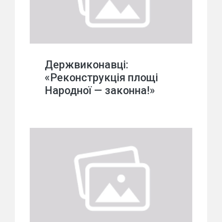
Держвиконавці:
«Реконструкція площі
Народної — законна!»