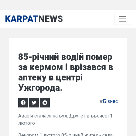
KARPAT
NEWS
85-річний водій помер
за кермом і врізався в
аптеку в центрі
Ужгорода.
#
Бізнес
Аварія сталася на вул. Другетів ввечері 1
лютого
Вечором 1 лютого 85-річний житель села