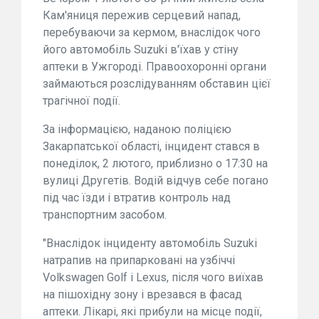
Кам'яниця пережив серцевий напад,
перебуваючи за кермом, внаслідок чого
його автомобіль Suzuki в'їхав у стіну
аптеки в Ужгороді. Правоохоронні органи
займаються розслідуванням обставин цієї
трагічної події.
За інформацією, наданою поліцією
Закарпатської області, інцидент стався в
понеділок, 2 лютого, приблизно о 17:30 на
вулиці Другетів. Водій відчув себе погано
під час їзди і втратив контроль над
транспортним засобом.
"Внаслідок інциденту автомобіль Suzuki
натрапив на припарковані на узбіччі
Volkswagen Golf і Lexus, після чого виїхав
на пішохідну зону і врезався в фасад
аптеки. Лікарі, які прибули на місце події,