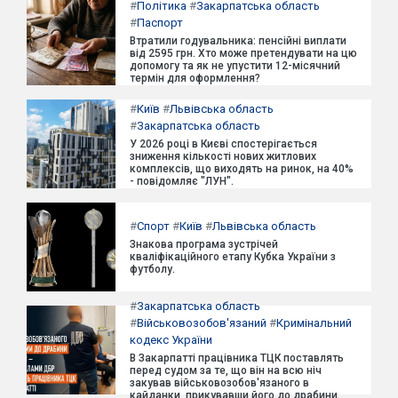
#
Політика
#
Закарпатська область
#
Паспорт
Втратили годувальника: пенсійні виплати
від 2595 грн. Хто може претендувати на цю
допомогу та як не упустити 12-місячний
термін для оформлення?
#
Київ
#
Львівська область
#
Закарпатська область
У 2026 році в Києві спостерігається
зниження кількості нових житлових
комплексів, що виходять на ринок, на 40%
- повідомляє "ЛУН".
#
Спорт
#
Київ
#
Львівська область
Знакова програма зустрічей
кваліфікаційного етапу Кубка України з
футболу.
#
Закарпатська область
#
Військовозобов'язаний
#
Кримінальний
кодекс України
В Закарпатті працівника ТЦК поставлять
перед судом за те, що він на всю ніч
закував військовозобов'язаного в
кайданки, прикувавши його до драбини.