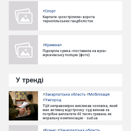
#
Спорт
Карпати «розстріляли» ворота
тернопільських гандболісток
#
Кримінал
Підозріла сумка «поставила на вуха»
мукачівську поліцію (фото)
У тренді
#
Закарпатська область
#
Мобілізація
#
Ужгород
ТЦК неправомірно викликав чоловіка, який
має активну відстрочку: суд визнав за
потрібне виплатити 40 тисяч гривень як
моральну компенсацію - sud.ua
#
Бізнес
#
Закарпатська область