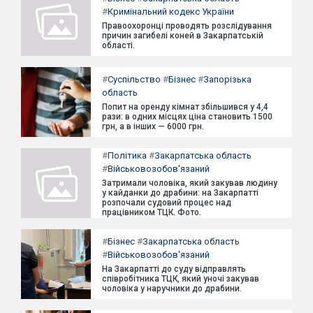
#
Кримінальний кодекс України
Правоохоронці проводять розслідування
причин загибелі коней в Закарпатській
області.
#
Суспільство
#
Бізнес
#
Запорізька
область
Попит на оренду кімнат збільшився у 4,4
рази: в одних місцях ціна становить 1500
грн, а в інших — 6000 грн.
#
Політика
#
Закарпатська область
#
Військовозобов'язаний
Затримали чоловіка, який закував людину
у кайданки до драбини: на Закарпатті
розпочали судовий процес над
працівником ТЦК. Фото.
#
Бізнес
#
Закарпатська область
#
Військовозобов'язаний
На Закарпатті до суду відправлять
співробітника ТЦК, який уночі закував
чоловіка у наручники до драбини.