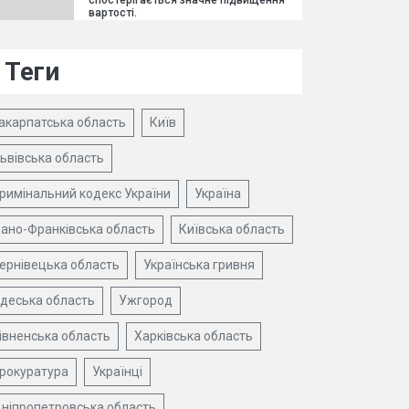
спостерігається значне підвищення
вартості.
Теги
акарпатська область
Київ
ьвівська область
римінальний кодекс України
Україна
вано-Франківська область
Київська область
ернівецька область
Українська гривня
деська область
Ужгород
івненська область
Харківська область
рокуратура
Українці
ніпропетровська область