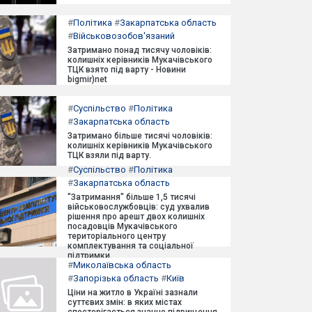
#
Політика
#
Закарпатська область
#
Військовозобов'язаний
Затримано понад тисячу чоловіків:
колишніх керівників Мукачівського
ТЦК взято під варту - Новини
bigmir)net
#
Суспільство
#
Політика
#
Закарпатська область
Затримано більше тисячі чоловіків:
колишніх керівників Мукачівського
ТЦК взяли під варту.
#
Суспільство
#
Політика
#
Закарпатська область
"Затримання" більше 1,5 тисячі
військовослужбовців: суд ухвалив
рішення про арешт двох колишніх
посадовців Мукачівського
територіального центру
комплектування та соціальної
підтримки.
#
Миколаївська область
#
Запорізька область
#
Київ
Ціни на житло в Україні зазнали
суттєвих змін: в яких містах