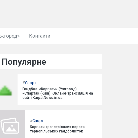
Ужгород»
Контакти
Популярне
#
Спорт
Гандбол. «Карпати» (Ужгород) —
«Спартак (Київ). Онлайн-трансляція на
сайті KarpatNews.in.ua
#
Спорт
Карпати «розстріляли» ворота
тернопільських гандболісток