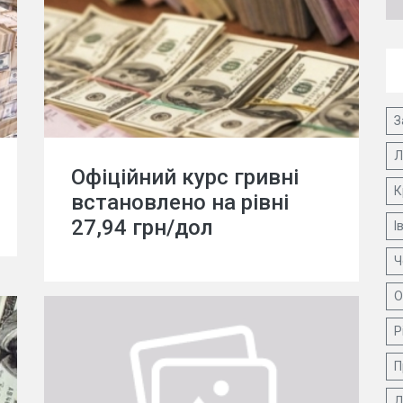
З
Л
Офіційний курс гривні
К
встановлено на рівні
27,94 грн/дол
І
Ч
О
Р
П
Д