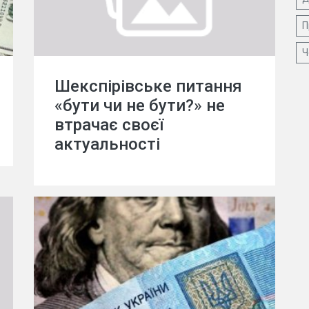
П
Ч
Шекспірівське питання
«бути чи не бути?» не
втрачає своєї
актуальності