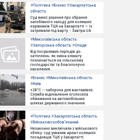
#
Політика
#
Бізнес
#
Закарпатська
область
Суд виніс рішення про обрання
запобіжного заходу для колишніх
керівників ТЦК на Закарпатті — їх
затримали під варту. - Завтра.UA
#
Миколаївська область
#
Запорізька область
#
Опади
Від посушливих періодів до
затоплень: як зміна клімату
позначається на сільському
господарстві та благополуччі
населення.
#
Бізнес
#
Миколаївська область
#
Київ
+28°C -- заборона для вантажівок:
Служба відновлення оголосила
обмеження на автомобільних
шляхах державного значення.
#
Політика
#
Закарпатська область
#
Військовозобов'язаний
Незаконно виключали з військового
обліку: суд ухвалив арешт колишніх
посадовців ТЦК у Закарпатті.