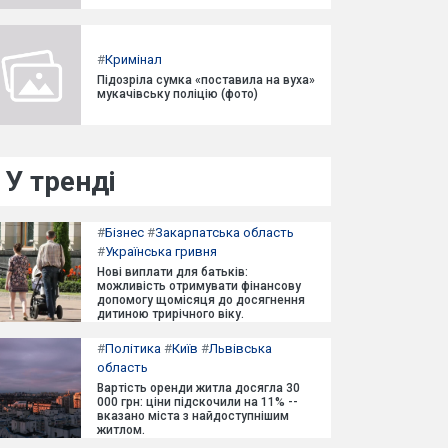
#
Кримінал
Підозріла сумка «поставила на вуха»
мукачівську поліцію (фото)
У тренді
#
Бізнес
#
Закарпатська область
#
Українська гривня
Нові виплати для батьків:
можливість отримувати фінансову
допомогу щомісяця до досягнення
дитиною трирічного віку.
#
Політика
#
Київ
#
Львівська
область
Вартість оренди житла досягла 30
000 грн: ціни підскочили на 11% --
вказано міста з найдоступнішим
житлом.