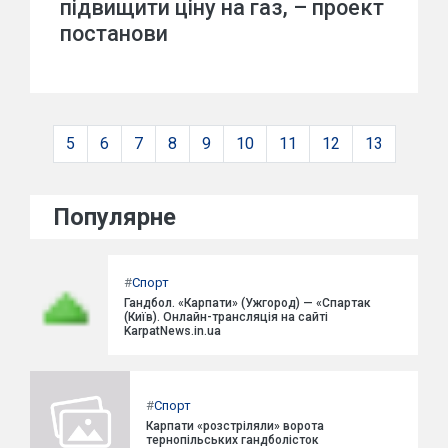
підвищити ціну на газ, – проект
постанови
5
6
7
8
9
10
11
12
13
Популярне
#
Спорт
Гандбол. «Карпати» (Ужгород) — «Спартак
(Київ). Онлайн-трансляція на сайті
KarpatNews.in.ua
#
Спорт
Карпати «розстріляли» ворота
тернопільських гандболісток