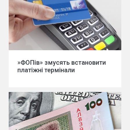
»ФОПів» змусять встановити
платіжні термінали