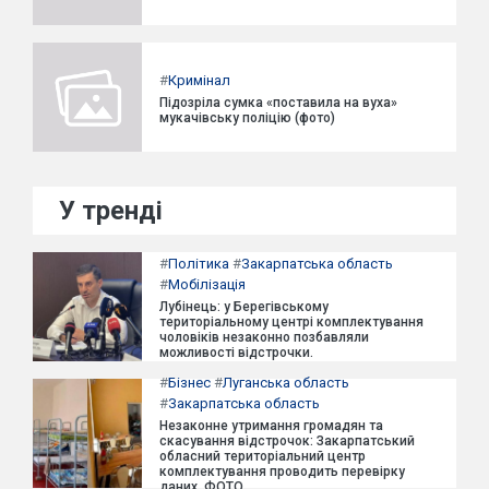
#
Кримінал
Підозріла сумка «поставила на вуха»
мукачівську поліцію (фото)
У тренді
#
Політика
#
Закарпатська область
#
Мобілізація
Лубінець: у Берегівському
територіальному центрі комплектування
чоловіків незаконно позбавляли
можливості відстрочки.
#
Бізнес
#
Луганська область
#
Закарпатська область
Незаконне утримання громадян та
скасування відстрочок: Закарпатський
обласний територіальний центр
комплектування проводить перевірку
даних. ФОТО