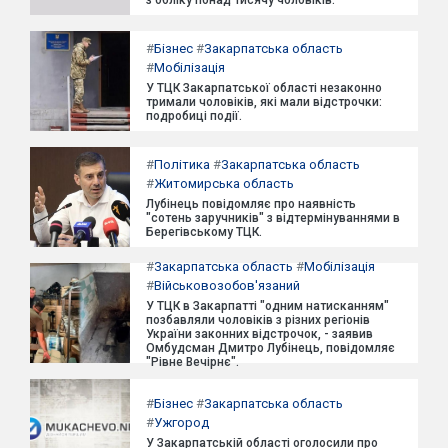
з обліку понад тисячу чоловіків.
#
Бізнес
#
Закарпатська область
#
Мобілізація
У ТЦК Закарпатської області незаконно
тримали чоловіків, які мали відстрочки:
подробиці події.
#
Політика
#
Закарпатська область
#
Житомирська область
Лубінець повідомляє про наявність
"сотень заручників" з відтермінуваннями в
Берегівському ТЦК.
#
Закарпатська область
#
Мобілізація
#
Військовозобов'язаний
У ТЦК в Закарпатті "одним натисканням"
позбавляли чоловіків з різних регіонів
України законних відстрочок, - заявив
Омбудсман Дмитро Лубінець, повідомляє
"Рівне Вечірнє".
#
Бізнес
#
Закарпатська область
#
Ужгород
У Закарпатській області оголосили про