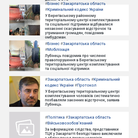
#
Бізнес
#
Закарпатська область
#
Кримінальний кодекс України
У Берегівському районному
територіальному центрі комплектування
та соціальної підтримки відбувалися
незаконні скасування відстрочок та
утримання громадян, повідомив
омбудсман.
#
Бізнес
#
Закарпатська область
#
Мобілізація
Лубінець повідомив про численні
правопорушення в Берегівському
територіальному центрі комплектування
та соціальної підтримки.
#
Закарпатська область
#
Кримінальний
кодекс України
#
Протокол
У Берегівському територіальному центрі
комплектування чоловіків систематично
позбавляли законних відстрочок, заявив
Лубінець.
#
Політика
#
Закарпатська область
#
Військовозобов'язаний
За інформацією слідства, представники
ТЦК у Закарпатті безпідставно виключили