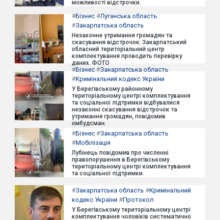
можливості відстрочки.
#
Бізнес
#
Луганська область
#
Закарпатська область
Незаконне утримання громадян та
скасування відстрочок: Закарпатський
обласний територіальний центр
комплектування проводить перевірку
даних. ФОТО
#
Бізнес
#
Закарпатська область
#
Кримінальний кодекс України
У Берегівському районному
територіальному центрі комплектування
та соціальної підтримки відбувалися
незаконні скасування відстрочок та
утримання громадян, повідомив
омбудсман.
#
Бізнес
#
Закарпатська область
#
Мобілізація
Лубінець повідомив про численні
правопорушення в Берегівському
територіальному центрі комплектування
та соціальної підтримки.
#
Закарпатська область
#
Кримінальний
кодекс України
#
Протокол
У Берегівському територіальному центрі
комплектування чоловіків систематично