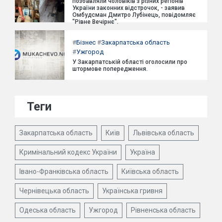
позбавляли чоловіків з різних регіонів
України законних відстрочок, - заявив
Омбудсман Дмитро Лубінець, повідомляє
"Рівне Вечірнє".
#
Бізнес
#
Закарпатська область
#
Ужгород
У Закарпатській області оголосили про
штормове попередження.
Теги
Закарпатська область
Київ
Львівська область
Кримінальний кодекс України
Україна
Івано-Франківська область
Київська область
Чернівецька область
Українська гривня
Одеська область
Ужгород
Рівненська область