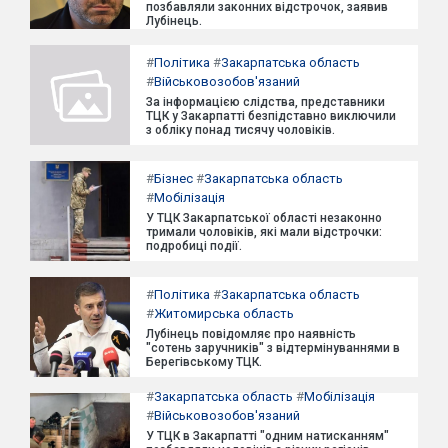
позбавляли законних відстрочок, заявив
Лубінець.
#
Політика
#
Закарпатська область
#
Військовозобов'язаний
За інформацією слідства, представники
ТЦК у Закарпатті безпідставно виключили
з обліку понад тисячу чоловіків.
#
Бізнес
#
Закарпатська область
#
Мобілізація
У ТЦК Закарпатської області незаконно
тримали чоловіків, які мали відстрочки:
подробиці події.
#
Політика
#
Закарпатська область
#
Житомирська область
Лубінець повідомляє про наявність
"сотень заручників" з відтермінуваннями в
Берегівському ТЦК.
#
Закарпатська область
#
Мобілізація
#
Військовозобов'язаний
У ТЦК в Закарпатті "одним натисканням"