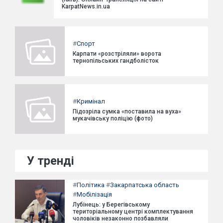
KarpatNews.in.ua
#
Спорт
Карпати «розстріляли» ворота
тернопільських гандболісток
#
Кримінал
Підозріла сумка «поставила на вуха»
мукачівську поліцію (фото)
У тренді
#
Політика
#
Закарпатська область
#
Мобілізація
Лубінець: у Берегівському
територіальному центрі комплектування
чоловіків незаконно позбавляли