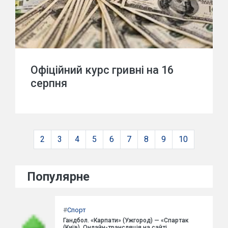
Офіційний курс гривні на 16
серпня
2
3
4
5
6
7
8
9
10
Популярне
#
Спорт
Гандбол. «Карпати» (Ужгород) — «Спартак
(Київ). Онлайн-трансляція на сайті