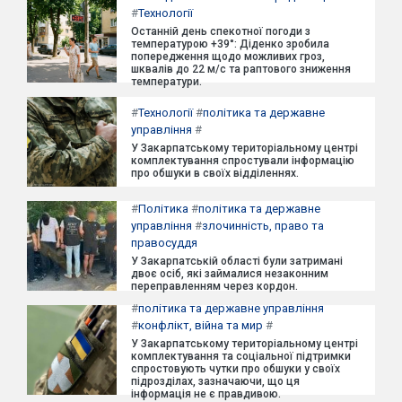
#
Технології
Останній день спекотної погоди з
температурою +39°: Діденко зробила
попередження щодо можливих гроз,
шквалів до 22 м/с та раптового зниження
температури.
#
Технології
#
політика та державне
управління
#
У Закарпатському територіальному центрі
комплектування спростували інформацію
про обшуки в своїх відділеннях.
#
Політика
#
політика та державне
управління
#
злочинність, право та
правосуддя
У Закарпатській області були затримані
двоє осіб, які займалися незаконним
переправленням через кордон.
#
політика та державне управління
#
конфлікт, війна та мир
#
У Закарпатському територіальному центрі
комплектування та соціальної підтримки
спростовують чутки про обшуки у своїх
підрозділах, зазначаючи, що ця
інформація не є правдивою.