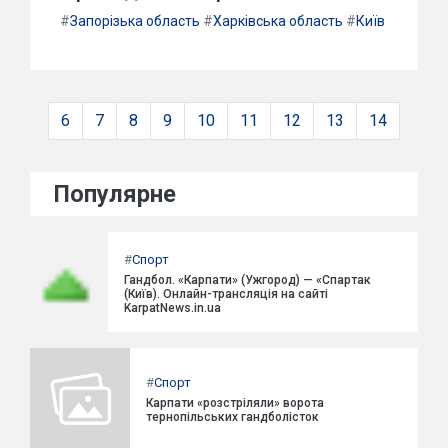
#
Запорізька область
#
Харківська область
#
Київ
6
7
8
9
10
11
12
13
14
Популярне
#
Спорт
Гандбол. «Карпати» (Ужгород) — «Спартак
(Київ). Онлайн-трансляція на сайті
KarpatNews.in.ua
#
Спорт
Карпати «розстріляли» ворота
тернопільських гандболісток