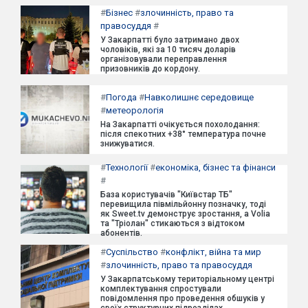
#
Бізнес
#
злочинність, право та
правосуддя
#
У Закарпатті було затримано двох
чоловіків, які за 10 тисяч доларів
організовували переправлення
призовників до кордону.
#
Погода
#
Навколишнє середовище
#
метеорологія
На Закарпатті очікується похолодання:
після спекотних +38° температура почне
знижуватися.
#
Технології
#
економіка, бізнес та фінанси
#
База користувачів "Київстар ТБ"
перевищила півмільйонну позначку, тоді
як Sweet.tv демонструє зростання, а Volia
та "Тріолан" стикаються з відтоком
абонентів.
#
Суспільство
#
конфлікт, війна та мир
#
злочинність, право та правосуддя
У Закарпатському територіальному центрі
комплектування спростували
повідомлення про проведення обшуків у