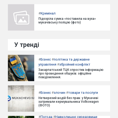
#
Кримінал
Підозріла сумка «поставила на вуха»
мукачівську поліцію (фото)
У тренді
#
Бізнес
#
політика та державне
управління
#
збройний конфлікт
Закарпатський ТЦК спростив інформацію
про проведення обшуків: офіційне
повідомлення.
#
Бізнес
#
злочин
#
товари та послуги
Нетверезий водій без прав: у Мукачеві
затримали кермувальника Volkswagen
(ФОТО)
#
Погода
#
Навколишнє середовище